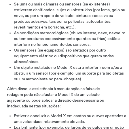
Se uma ou mais câmaras
ou sensores (se existentes)
estiverem danificados, sujos ou obstruídos (por lama, gelo ou
neve, ou por um apoio do veículo, pintura excessiva ou
produtos adesivos, tais como películas, autocolantes,
revestimentos em borracha, etc.).
As condições meteorológicas (chuva intensa, neve, nevoeiro
ou temperaturas excessivamente quentes ou frias) estão a
interferir no funcionamento dos sensores.
Os sensores (se equipados) são afetados por outro
equipamento elétrico ou dispositivos que geram ondas
ultrassónicas.
Um objeto instalado no
Model X
está a interferir com e/ou a
obstruir um sensor (por exemplo, um suporte para bicicletas
ou um autocolante no para-choques).
Além disso, a assistência à manutenção na faixa de
rodagem pode não afastar o
Model X
de um veículo
adjacente ou pode aplicar a direção desnecessária ou
inadequada nestas situações:
Estiver a conduzir o
Model X
em cantos ou curvas apertados a
uma velocidade relativamente elevada.
Luz brilhante (por exemplo, de faróis de veículos em direção