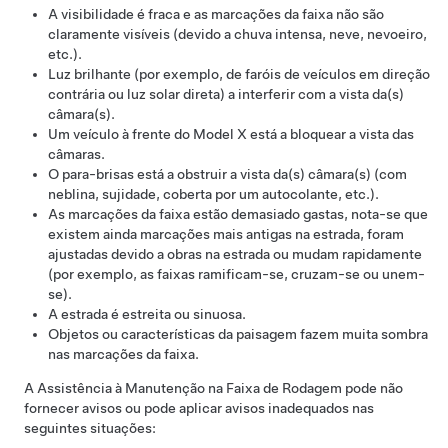
A visibilidade é fraca e as marcações da faixa não são
claramente visíveis (devido a chuva intensa, neve, nevoeiro,
etc.).
Luz brilhante (por exemplo, de faróis de veículos em direção
contrária ou luz solar direta) a interferir com a vista da(s)
câmara(s).
Um veículo à frente do
Model X
está a bloquear a vista das
câmaras.
O para-brisas está a obstruir a vista da(s) câmara(s) (com
neblina, sujidade, coberta por um autocolante, etc.).
As marcações da faixa estão demasiado gastas, nota-se que
existem ainda marcações mais antigas na estrada, foram
ajustadas devido a obras na estrada ou mudam rapidamente
(por exemplo, as faixas ramificam-se, cruzam-se ou unem-
se).
A estrada é estreita ou sinuosa.
Objetos ou características da paisagem fazem muita sombra
nas marcações da faixa.
A Assistência à Manutenção na Faixa de Rodagem pode não
fornecer avisos ou pode aplicar avisos inadequados nas
seguintes situações: