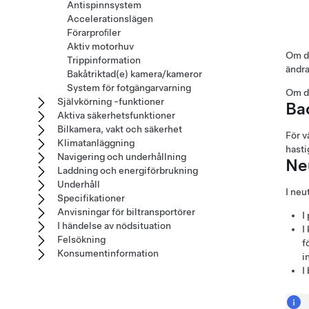
Antispinnsystem
Accelerationslägen
Förarproﬁler
Aktiv motorhuv
Om du
Trippinformation
ändra
Bakåtriktad(e) kamera/kameror
System för fotgängarvarning
Om du
Självkörning -funktioner
Ba
Aktiva säkerhetsfunktioner
Bilkamera, vakt och säkerhet
För v
Klimatanläggning
hasti
Navigering och underhållning
Ne
Laddning och energiförbrukning
Underhåll
I neu
Specifikationer
Anvisningar för biltransportörer
I
I händelse av nödsituation
I
Felsökning
f
Konsumentinformation
i
I