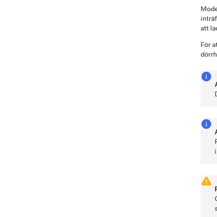
Mode
inträ
att l
För a
dörr