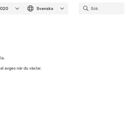
la.
nal avges när du växlar.