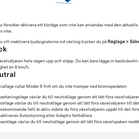
 försöker aktivera ett körläge som inte kan användas med den aktuella 
s inte.
 vill inaktivera ljudsignalerna vid växling trycker du på
Reglage
>
Säk
ck
äxelväljaren hela vägen upp och släpp. Du kan bara lägga in backväxeln
ghet än
8 km/h
.
utral
tralläge rullar
Model S
fritt om du inte trampar ned bromspedalen:
 parkeringsläge växlar du till neutralläge genom att lätt föra växelväljaren
 körläge växlar du till neutralläge genom att lätt föra växelväljaren till d
örekommande fall)
är aktiv måste du föra växelväljaren uppåt till det för
naktiveras
Autostyrning
eller
Adaptiv farthållare
.
 backläge växlar du till neutralläge genom att lätt föra växelspaken nedåt t