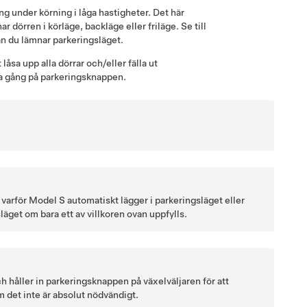
ing under körning i låga hastigheter. Det här
 dörren i körläge, backläge eller friläge. Se till
an du lämnar parkeringsläget.
låsa upp alla dörrar
och/eller fälla ut
ra gång på parkeringsknappen.
 varför
Model S
automatiskt lägger i parkeringsläget eller
släget om bara ett av villkoren ovan uppfylls.
och håller in parkeringsknappen
på växelväljaren
för att
m det inte är absolut nödvändigt.