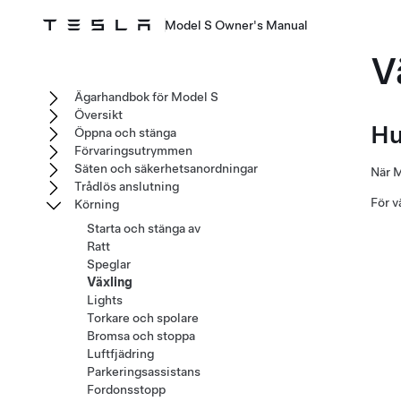
Model S Owner's Manual
V
Ägarhandbok för Model S
Översikt
Hu
Öppna och stänga
Förvaringsutrymmen
Säten och säkerhetsanordningar
När
M
Trådlös anslutning
För v
Körning
Starta och stänga av
Ratt
Speglar
Växling
Lights
Torkare och spolare
Bromsa och stoppa
Luftfjädring
Parkeringsassistans
Fordonsstopp