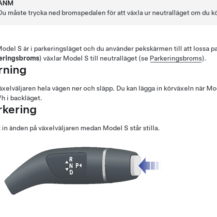
ANM
Du måste trycka ned bromspedalen för att växla ur neutralläget om du 
odel S
är i parkeringsläget och du använder pekskärmen till att lossa 
eringsbroms
) växlar
Model S
till neutralläget (se
Parkeringsbroms
).
rning
äxelväljaren hela vägen ner och släpp. Du kan lägga in körväxeln när
Mo
/h
i backläget.
rkering
 in änden på växelväljaren medan
Model S
står stilla.