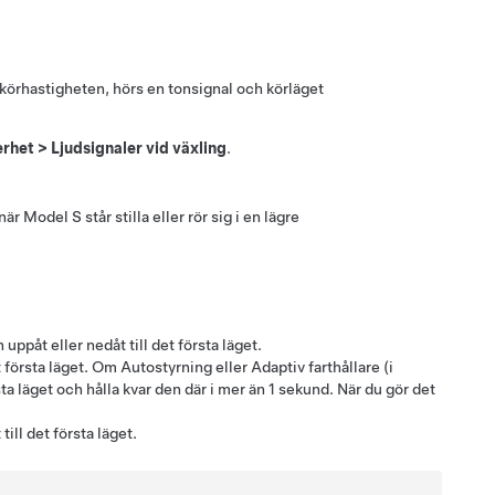
körhastigheten, hörs en tonsignal och körläget
erhet
>
Ljudsignaler vid växling
.
 när
Model S
står stilla eller rör sig i en lägre
 uppåt eller nedåt till det första läget.
et första läget. Om
Autostyrning
eller
Adaptiv farthållare
(i
sta läget och hålla kvar den där i mer än 1 sekund. När du gör det
ill det första läget.