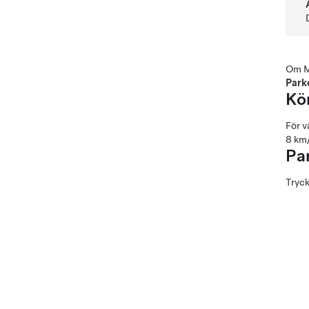
Om
M
Park
Kö
För v
8 km
Pa
Tryck