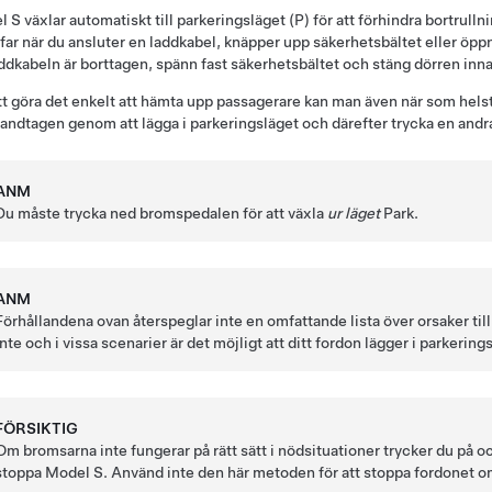
l S
växlar automatiskt till parkeringsläget (P) för att förhindra bortrulln
ffar när du ansluter en laddkabel, knäpper upp säkerhetsbältet eller öppnar
addkabeln är borttagen, spänn fast säkerhetsbältet och stäng dörren inn
tt göra det enkelt att hämta upp passagerare kan man även när som helst 
handtagen
genom att lägga i parkeringsläget och därefter trycka en and
ANM
Du måste trycka ned bromspedalen för att växla
ur läget
Park.
ANM
Förhållandena ovan återspeglar inte en omfattande lista över orsaker till
inte och i vissa scenarier är det möjligt att ditt fordon lägger i parkering
FÖRSIKTIG
Om bromsarna inte fungerar på rätt sätt i nödsituationer trycker du på 
stoppa
Model S
. Använd inte den här metoden för att stoppa fordonet o