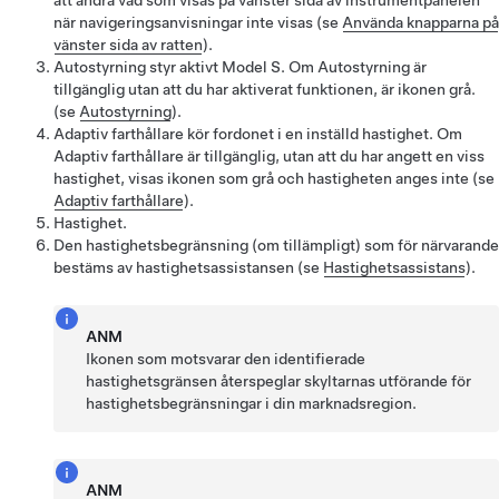
att ändra vad som visas på vänster sida av instrumentpanelen
när navigeringsanvisningar inte visas (se
Använda knapparna på
vänster sida av ratten
).
Autostyrning
styr aktivt
Model S
. Om
Autostyrning
är
tillgänglig utan att du har aktiverat funktionen, är ikonen grå.
(se
Autostyrning
).
Adaptiv farthållare
kör fordonet i en inställd hastighet. Om
Adaptiv farthållare
är tillgänglig, utan att du har angett en viss
hastighet, visas ikonen som grå och hastigheten anges inte (se
Adaptiv farthållare
).
Hastighet.
Den hastighetsbegränsning (om tillämpligt) som för närvarande
bestäms av hastighetsassistansen (se
Hastighetsassistans
).
ANM
Ikonen som motsvarar den identifierade
hastighetsgränsen återspeglar skyltarnas utförande för
hastighetsbegränsningar i din marknadsregion.
ANM