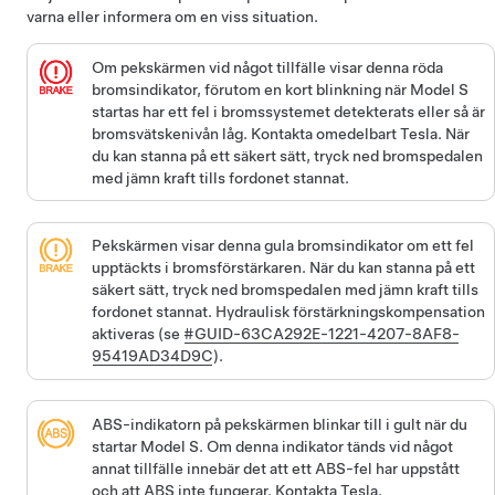
varna eller informera om en viss situation.
Om pekskärmen vid något tillfälle visar denna röda
bromsindikator, förutom en kort blinkning när
Model S
startas har ett fel i bromssystemet detekterats eller så är
bromsvätskenivån låg. Kontakta omedelbart Tesla. När
du kan stanna på ett säkert sätt, tryck ned bromspedalen
med jämn kraft tills fordonet stannat.
Pekskärmen visar denna gula bromsindikator om ett fel
upptäckts i bromsförstärkaren. När du kan stanna på ett
säkert sätt, tryck ned bromspedalen med jämn kraft tills
fordonet stannat. Hydraulisk förstärkningskompensation
aktiveras (se
#GUID-63CA292E-1221-4207-8AF8-
95419AD34D9C
).
ABS-indikatorn på pekskärmen blinkar till i gult när du
startar
Model S
. Om denna indikator tänds vid något
annat tillfälle innebär det att ett ABS-fel har uppstått
och att ABS inte fungerar. Kontakta Tesla.