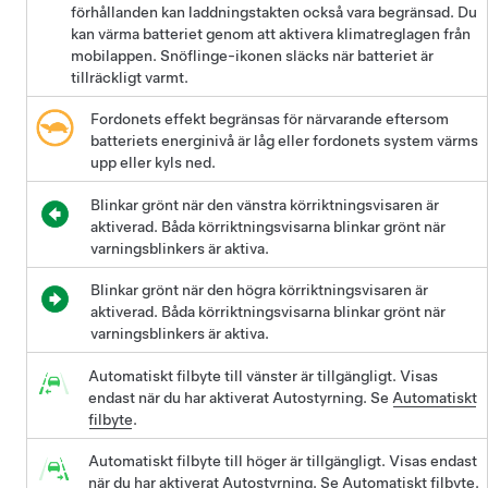
förhållanden kan laddningstakten också vara begränsad. Du
kan värma batteriet genom att aktivera klimatreglagen från
mobilappen. Snöflinge-ikonen släcks när batteriet är
tillräckligt varmt.
Fordonets effekt begränsas för närvarande eftersom
batteriets energinivå är låg eller fordonets system värms
upp eller kyls ned.
Blinkar grönt när den vänstra körriktningsvisaren är
aktiverad. Båda körriktningsvisarna blinkar grönt när
varningsblinkers är aktiva.
Blinkar grönt när den högra körriktningsvisaren är
aktiverad. Båda körriktningsvisarna blinkar grönt när
varningsblinkers är aktiva.
Automatiskt filbyte till vänster är tillgängligt. Visas
endast när du har aktiverat Autostyrning. Se
Automatiskt
filbyte
.
Automatiskt filbyte till höger är tillgängligt. Visas endast
när du har aktiverat Autostyrning. Se
Automatiskt filbyte
.