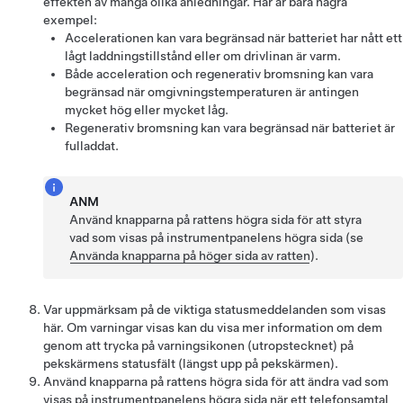
effekten av många olika anledningar. Här är bara några
exempel:
Accelerationen kan vara begränsad när batteriet har nått ett
lågt laddningstillstånd eller om drivlinan är varm.
Både acceleration och regenerativ bromsning kan vara
begränsad när omgivningstemperaturen är antingen
mycket hög eller mycket låg.
Regenerativ bromsning kan vara begränsad när batteriet är
fulladdat.
ANM
Använd knapparna på rattens högra sida för att styra
vad som visas på instrumentpanelens högra sida (se
Använda knapparna på höger sida av ratten
).
Var uppmärksam på de viktiga statusmeddelanden som visas
här. Om varningar visas kan du visa mer information om dem
genom att trycka på varningsikonen (utropstecknet) på
pekskärmens statusfält (längst upp på pekskärmen).
Använd knapparna på rattens högra sida för att ändra vad som
visas på instrumentpanelens högra sida när ett telefonsamtal