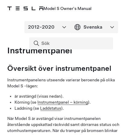
Model S Owner's Manual
Instrumentpanel
Översikt över instrumentpanel
Instrumentpanelens utseende varierar beroende på olika
Model S
-lägen:
är avstängd (visas nedan).
Körning (se
Instrumentpanel – körning
).
Laddning (se
Laddstatus
).
När
Model S
är avstängd visar instrumentpanelen
återstående uppskattad räckvidd samt dörrarnas status och
utomhustemperaturen. När du trampar på bromsen blinkar