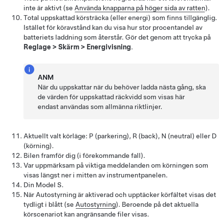
inte är aktivt (se
Använda knapparna på höger sida av ratten
).
Total uppskattad körsträcka (eller energi) som finns tillgänglig.
Istället för köravstånd kan du visa hur stor procentandel av
batteriets laddning som återstår. Gör det genom att trycka på
Reglage
>
Skärm
>
Energivisning
.
ANM
När du uppskattar när du behöver ladda nästa gång, ska
de värden för uppskattad räckvidd som visas här
endast användas som allmänna riktlinjer.
Aktuellt valt körläge: P (parkering), R (back), N (neutral) eller D
(körning).
Bilen framför dig (i förekommande fall).
Var uppmärksam på viktiga meddelanden om körningen som
visas längst ner i mitten av instrumentpanelen.
Din
Model S
.
När
Autostyrning
är aktiverad och upptäcker körfältet visas det
tydligt i blått (se
Autostyrning
).
Beroende på det aktuella
körscenariot kan angränsande filer visas.