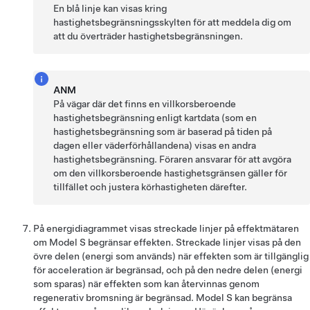
En blå linje kan visas kring
hastighetsbegränsningsskylten för att meddela dig om
att du överträder hastighetsbegränsningen.
ANM
På vägar där det finns en villkorsberoende
hastighetsbegränsning enligt kartdata (som en
hastighetsbegränsning som är baserad på tiden på
dagen eller väderförhållandena) visas en andra
hastighetsbegränsning. Föraren ansvarar för att avgöra
om den villkorsberoende hastighetsgränsen gäller för
tillfället och justera körhastigheten därefter.
På energidiagrammet visas streckade linjer på effektmätaren
om
Model S
begränsar effekten. Streckade linjer visas på den
övre delen (energi som används) när effekten som är tillgänglig
för acceleration är begränsad, och på den nedre delen (energi
som sparas) när effekten som kan återvinnas genom
regenerativ bromsning är begränsad.
Model S
kan begränsa