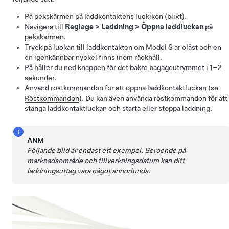
På pekskärmen på laddkontaktens luckikon (blixt).
Navigera till
Reglage
>
Laddning
>
Öppna laddluckan
på
pekskärmen.
Tryck på luckan till laddkontakten om
Model S
är olåst och en
en igenkännbar nyckel
finns inom räckhåll.
På håller du ned knappen för det bakre bagageutrymmet i 1–2
sekunder.
Använd röstkommandon för att öppna laddkontaktluckan (se
Röstkommandon
). Du kan även använda röstkommandon för att
stänga laddkontaktluckan och starta eller stoppa laddning.
ANM
Följande bild är endast ett exempel. Beroende på
marknadsområde och tillverkningsdatum kan ditt
laddningsuttag vara något annorlunda.