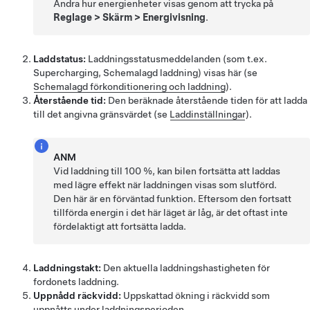
Ändra hur energienheter visas genom att trycka på
Reglage
>
Skärm
>
Energivisning
.
Laddstatus:
Laddningsstatusmeddelanden (som t.ex.
Supercharging, Schemalagd laddning) visas här (se
Schemalagd förkonditionering och laddning
).
Återstående tid:
Den beräknade återstående tiden för att ladda
till det angivna gränsvärdet (se
Laddinställningar
).
ANM
Vid laddning till 100 %, kan bilen fortsätta att laddas
med lägre effekt när laddningen visas som slutförd.
Den här är en förväntad funktion. Eftersom den fortsatt
tillförda energin i det här läget är låg, är det oftast inte
fördelaktigt att fortsätta ladda.
Laddningstakt:
Den aktuella laddningshastigheten för
fordonets laddning.
Uppnådd räckvidd:
Uppskattad ökning i räckvidd som
uppnåtts under laddningsperioden.