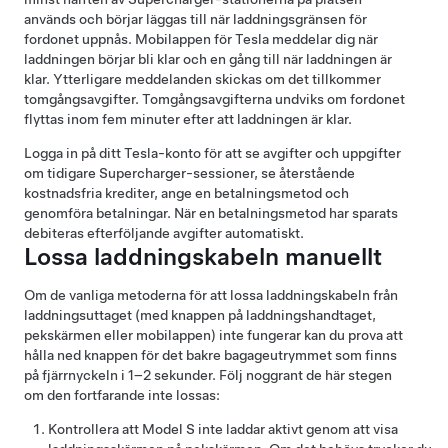
används och börjar läggas till när laddningsgränsen för
fordonet uppnås. Mobilappen för Tesla meddelar dig när
laddningen börjar bli klar och en gång till när laddningen är
klar. Ytterligare meddelanden skickas om det tillkommer
tomgångsavgifter. Tomgångsavgifterna undviks om fordonet
flyttas inom fem minuter efter att laddningen är klar.
Logga in på ditt Tesla-konto för att se avgifter och uppgifter
om tidigare Supercharger-sessioner,
se återstående
kostnadsfria krediter,
ange en betalningsmetod och
genomföra betalningar. När en betalningsmetod har sparats
debiteras efterföljande avgifter automatiskt.
Lossa laddningskabeln manuellt
Om de vanliga metoderna för att lossa laddningskabeln från
laddningsuttaget (med knappen på laddningshandtaget,
pekskärmen eller mobilappen) inte fungerar kan du prova att
hålla ned knappen för det bakre bagageutrymmet som finns
på fjärrnyckeln i 1–2 sekunder. Följ noggrant de här stegen
om den fortfarande inte lossas:
Kontrollera att
Model S
inte laddar aktivt genom att visa