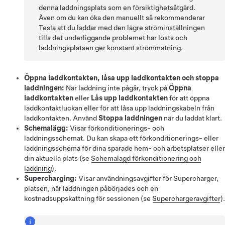
denna laddningsplats som en försiktighetsåtgärd.
Även om du kan öka den manuellt så rekommenderar
Tesla att du laddar med den lägre ströminställningen
tills det underliggande problemet har lösts och
laddningsplatsen ger konstant strömmatning.
Öppna laddkontakten, låsa upp laddkontakten och stoppa
laddningen:
När laddning inte pågår, tryck på
Öppna
laddkontakten
eller
Lås upp laddkontakten
för att öppna
laddkontaktluckan eller för att låsa upp laddningskabeln från
laddkontakten. Använd
Stoppa laddningen
när du laddat klart.
Schemalägg:
Visar förkonditionerings- och
laddningsschemat. Du kan skapa ett förkonditionerings- eller
laddningsschema för dina sparade hem- och arbetsplatser eller
din aktuella plats (se
Schemalagd förkonditionering och
laddning
).
Supercharging:
Visar användningsavgifter för Supercharger,
platsen, när laddningen påbörjades och en
kostnadsuppskattning för sessionen (se
Superchargeravgifter
).