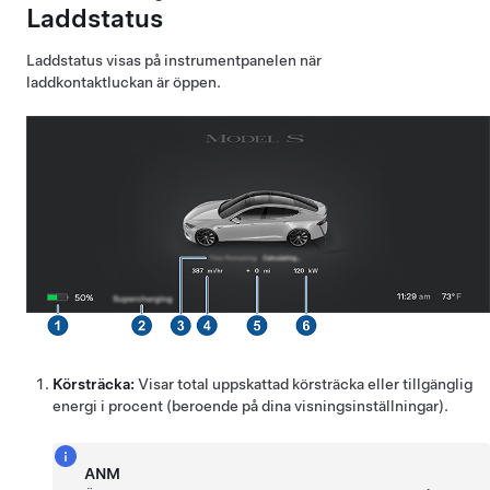
Laddstatus
Laddstatus visas på instrumentpanelen när
laddkontaktluckan är öppen.
Körsträcka:
Visar total uppskattad körsträcka eller tillgänglig
energi i procent (beroende på dina visningsinställningar).
ANM