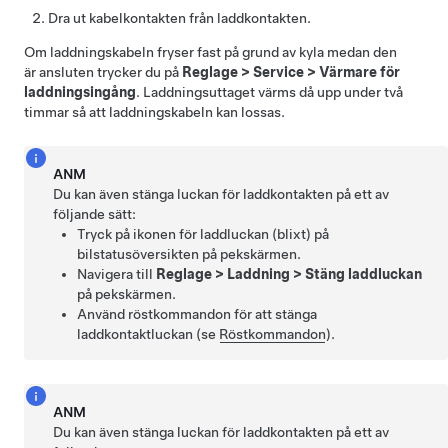
Dra ut kabelkontakten från laddkontakten.
Om laddningskabeln fryser fast på grund av kyla medan den
är ansluten trycker du på
Reglage
>
Service
>
Värmare för
laddningsingång
. Laddningsuttaget värms då upp under två
timmar så att laddningskabeln kan lossas.
ANM
Du kan även stänga luckan för laddkontakten på ett av
följande sätt:
Tryck på ikonen för laddluckan (blixt) på
bilstatusöversikten på pekskärmen.
Navigera till
Reglage
>
Laddning
>
Stäng laddluckan
på pekskärmen.
Använd röstkommandon för att stänga
laddkontaktluckan (se
Röstkommandon
).
ANM
Du kan även stänga luckan för laddkontakten på ett av