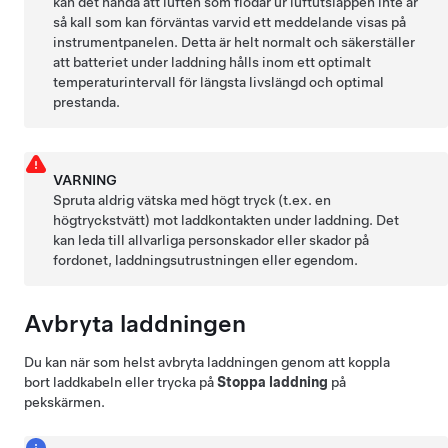
kan det hända att luften som flödar ur luftutsläppen inte är
så kall som kan förväntas varvid ett meddelande visas på
instrumentpanelen
. Detta är helt normalt och säkerställer
att batteriet under laddning hålls inom ett optimalt
temperaturintervall för längsta livslängd och optimal
prestanda.
VARNING
Spruta aldrig vätska med högt tryck (t.ex. en
högtryckstvätt) mot laddkontakten under laddning. Det
kan leda till allvarliga personskador eller skador på
fordonet, laddningsutrustningen eller egendom.
Avbryta laddningen
Du kan när som helst avbryta laddningen genom att koppla
bort laddkabeln eller trycka på
Stoppa laddning
på
pekskärmen.