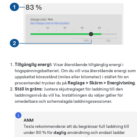
Tillgänglig energi:
Visar återstående tillgänglig energi i
högspänningsbatteriet. Om du vill visa återstående energi som
uppskattat köravstånd (miles eller kilometer) i stället för en
procentandel trycker du på
Reglage
>
Skärm
>
Energivisning
.
Ställ in gräns:
Justera skjutreglaget för laddning till den
laddningsnivå du vill ha. Inställningen du väljer gäller för
omedelbara och schemalagda laddningssessioner.
ANM
Tesla rekommenderar att du begränsar full laddning till
under 90 % för
daglig
användning och endast laddar