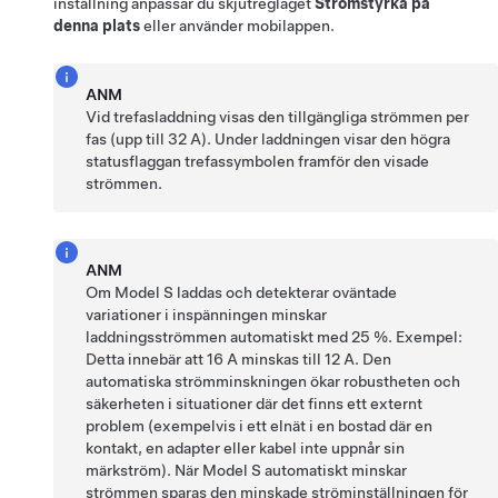
inställning anpassar du skjutreglaget
Strömstyrka på
denna plats
eller använder mobilappen.
ANM
Vid trefasladdning visas den tillgängliga strömmen per
fas (upp till
32
A). Under laddningen visar den högra
statusflaggan trefassymbolen framför den visade
strömmen.
ANM
Om
Model S
laddas och detekterar oväntade
variationer i inspänningen minskar
laddningsströmmen automatiskt med 25 %. Exempel:
Detta innebär att 16 A minskas till 12 A. Den
automatiska strömminskningen ökar robustheten och
säkerheten i situationer där det finns ett externt
problem (exempelvis i ett elnät i en bostad där en
kontakt, en adapter eller kabel inte uppnår sin
märkström). När
Model S
automatiskt minskar
strömmen sparas den minskade ströminställningen för