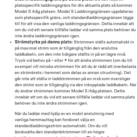
platsspecifik laddningsgräns för din aktuella plats så kommer
Model S
ihåg platsen.
Model S
Laddningsgränsen uppdateras
som platsspecifik gräns, och standardladdningsgränsen läggs
till för att visa den vanliga laddningsgränsen. Detta innebär att
om du vid ett senare tillfälle laddar vid samma plats behöver du
inte ändra laddningsgränsen igen.
Strömstyrka på denna plats:
Strömmen ställs automatiskt in
på maximal ström som är tillgänglig från den anslutna
laddkabeln, om den inte tidigare ställts in på en lägre nivå.
Tryck vid behov på
-
eller
+
för att ändra strömmen (om du till
exempel vill minska strömmen för att du är rädd att överbelasta
en strömkrets i hemmet som delas av annan utrustning). Det
går inte att ställa in laddströmmen på en nivå som överstiger
den ström som är tillgänglig via den inkopplade laddkabeln. När
du ändrar strömmen kommer
Model S
ihåg platsen. Detta
innebär att om du vid ett senare tillfälle laddar vid samma plats
behöver du inte ändra strömmen igen.
När du laddar med hjälp av en mobil anslutning med
vanliga hemmauttag kan fordonet välja en
standardladdningsström automatiskt. Om du vill
åsidosätta den standardströmmen till en högre