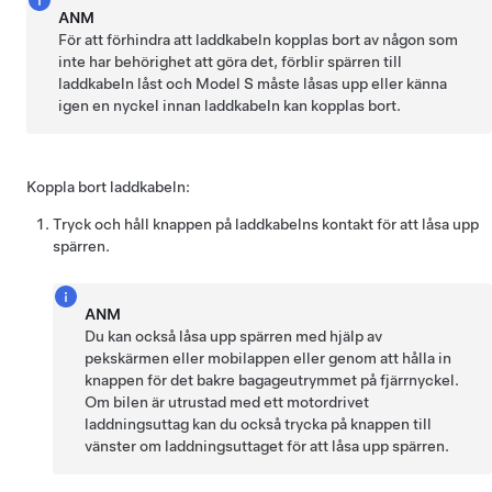
ANM
För att förhindra att laddkabeln kopplas bort av någon som
inte har behörighet att göra det, förblir spärren till
laddkabeln låst och
Model S
måste låsas upp eller känna
igen en nyckel innan laddkabeln kan kopplas bort.
Koppla bort laddkabeln:
Tryck och håll knappen på laddkabelns kontakt för att låsa upp
spärren.
ANM
Du kan också låsa upp spärren med hjälp av
pekskärmen eller mobilappen eller genom att hålla in
knappen för det bakre bagageutrymmet på fjärrnyckel.
Om bilen är utrustad med ett motordrivet
laddningsuttag kan du också trycka på knappen till
vänster om laddningsuttaget för att låsa upp spärren.