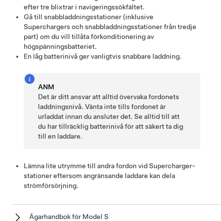
efter tre blixtrar i navigeringssökfältet.
Gå till snabbladdningsstationer (inklusive
Superchargers och snabbladdningsstationer från tredje
part) om du vill tillåta förkonditionering av
högspänningsbatteriet.
En låg batterinivå ger vanligtvis snabbare laddning.
ANM
Det är ditt ansvar att alltid övervaka fordonets
laddningsnivå. Vänta inte tills fordonet är
urladdat innan du ansluter det. Se alltid till att
du har tillräcklig batterinivå för att säkert ta dig
till en laddare.
Lämna lite utrymme till andra fordon vid Supercharger-
stationer eftersom angränsande laddare kan dela
strömförsörjning.
Ägarhandbok för Model S