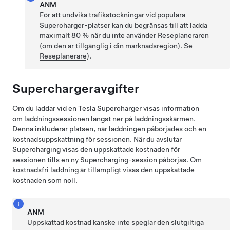
ANM
För att undvika trafikstockningar vid populära
Supercharger-platser kan du begränsas till att ladda
maximalt 80 % när du inte använder Reseplaneraren
(om den är tillgänglig i din marknadsregion). Se
Reseplanerare
).
Superchargeravgifter
Om du laddar vid en Tesla Supercharger visas information
om laddningssessionen längst ner på laddningsskärmen.
Denna inkluderar platsen, när laddningen påbörjades och en
kostnadsuppskattning för sessionen. När du avslutar
Supercharging visas den uppskattade kostnaden för
sessionen tills en ny Supercharging-session påbörjas.
Om
kostnadsfri laddning är tillämpligt visas den uppskattade
kostnaden som noll.
ANM
Uppskattad kostnad kanske inte speglar den slutgiltiga