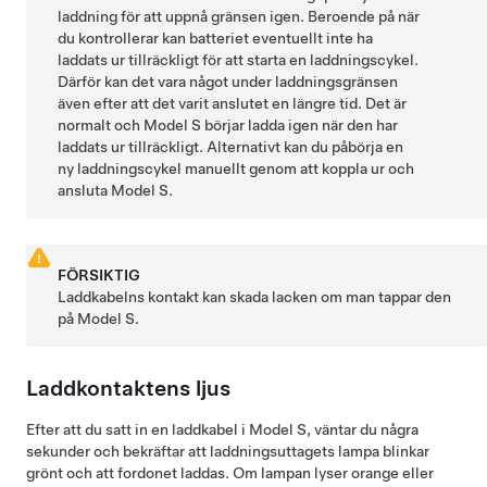
laddning för att uppnå gränsen igen. Beroende på när
du kontrollerar kan batteriet eventuellt inte ha
laddats ur tillräckligt för att starta en laddningscykel.
Därför kan det vara något under laddningsgränsen
även efter att det varit anslutet en längre tid. Det är
normalt och
Model S
börjar ladda igen när den har
laddats ur tillräckligt. Alternativt kan du påbörja en
ny laddningscykel manuellt genom att koppla ur och
ansluta
Model S
.
FÖRSIKTIG
Laddkabelns kontakt kan skada lacken om man tappar den
på
Model S
.
Laddkontaktens ljus
Efter att du satt in en laddkabel i
Model S
, väntar du några
sekunder och bekräftar att laddningsuttagets lampa blinkar
grönt och att fordonet laddas. Om lampan lyser orange eller