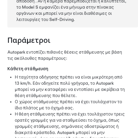
απόδοση . Αν η κάμερα παρεμποδίζεται ή καλύπτεται,
το
Model S
εμφανίζει ένα μήνυμα στην
πίνακας
οργάνων
και μπορεί να μην είναι διαθέσιμες οι
λειτουργίες του
Self-Driving
.
Παράμετροι
Autopark
εντοπίζει πιθανές θέσεις στάθμευσης με βάση
τις ακόλουθες παραμέτρους:
Κάθετη στάθμευση
Η ταχύτητα οδήγησης πρέπει να είναι μικρότερη από
13 km/h
. Εάν οδηγείτε πολύ γρήγορα, το
Autopark
μπορεί να μην καταφέρει να εντοπίσει με ακρίβεια τη
θέση στάθμευσης που θέλετε.
Ο χώρος στάθμευσης πρέπει να έχει τουλάχιστον το
ίδιο πλάτος με το όχημά σας.
Η θέση στάθμευσης πρέπει να έχει τουλάχιστον τρεις
ορατές γραμμές για να σταθμεύσει το όχημα, όπως
γραμμές στάθμευσης, σημάνσεις οδοστρώματος ή
διακριτά κράσπεδα.
Autopark
μπορεί να μην