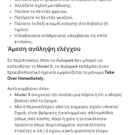
Αλλάζετε σχέση μετάδοσης.
Πατάτε το πεντάλ φρένου.
Πατήσετε το πεντάλ γκαζιού.
Πιέσετε το δεξί κουμπί κύλισης στο
πηδάλιο (ή
τιμόνι)
.
Η διαδικασία στάθμευσης υπερβαίνει τις επτά
κινήσεις.
Άμεση ανάληψη ελέγχου
Σε περιπτώσεις όπου το
Autopark
δεν μπορεί να
κατευθύνει το
Model S
, το
Autopark
εκπέμπει έναν
προειδοποιητικό ήχο και εμφανίζεται το μήνυμα
Take
Over Immediately
.
Αυτό συμβαίνει όταν:
Model S
ανιχνεύει ότι ανοίγει μια πόρτα ή ότι ο οδηγός
βγαίνει από το όχημα.
Μία ή περισσότερες από τις κάμερες έχουν υποστεί
ζημιά, είναι βρόμικες ή καλυμμένες από εμπόδια
(όπως από λάσπη, πάγο ή χιόνι ή αυτοκόλλητα
προϊόντα όπως περιτυλίγματα, αυτοκόλλητες
ετικέτες κ.λπ.) ή έχουν κακή ορατότητα (λόγω