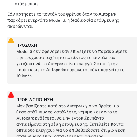
στάθμευση.
Εάν πατήσετε το πεντάλ του φρένου όταν το
Autopark
παρκάρει ενεργά το
Model S
, η διαδικασία στάθμευσης
ακυρώνεται.
ΠΡΟΣΟΧΗ
Model S
δεν φρενάρει εάν επιλέξετε να παρακάμψετε
την τρέχουσα ταχύτητα πατώντας το πεντάλ του
γκαζιού ενώ το
Autopark
είναι ενεργό. Σε αυτή την
περίπτωση, το
Autopark
ακυρώνεται εάν υπερβείτε τα
10 km/h
.
ΠΡΟΕΙΔΟΠΟΊΗΣΗ
Μην βασίζεστε ποτέ στο
Autopark
για να βρείτε μια
θέση στάθμευσης κατάλληλη, νόμιμη και ασφαλή.
Autopark
ενδέχεται να μην εντοπίζει πάντα
αντικείμενα στη θέση στάθμευσης. Εκτελείτε πάντα
οπτικούς ελέγχους για να επιβεβαιώσετε ότι μια θέση
στάθμευσης είναι κατάλληλη και ασφαλής.