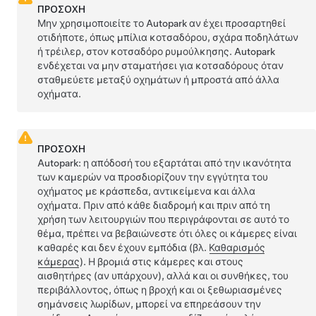
ΠΡΟΣΟΧΗ
Μην χρησιμοποιείτε το
Autopark
αν έχει προσαρτηθεί
οτιδήποτε, όπως μπίλια κοτσαδόρου, σχάρα ποδηλάτων
ή τρέιλερ, στον κοτσαδόρο ρυμούλκησης.
Autopark
ενδέχεται να μην σταματήσει για κοτσαδόρους όταν
σταθμεύετε μεταξύ οχημάτων ή μπροστά από άλλα
οχήματα.
ΠΡΟΣΟΧΗ
Autopark
: η απόδοσή του εξαρτάται από την ικανότητα
των καμερών να προσδιορίζουν την εγγύτητα του
οχήματος με κράσπεδα, αντικείμενα και άλλα
οχήματα.
Πριν από κάθε διαδρομή και πριν από τη
χρήση των λειτουργιών που περιγράφονται σε αυτό το
θέμα, πρέπει να βεβαιώνεστε ότι όλες οι κάμερες είναι
καθαρές και δεν έχουν εμπόδια (βλ.
Καθαρισμός
κάμερας
). Η βρομιά στις κάμερες
και στους
αισθητήρες (αν υπάρχουν),
αλλά και οι συνθήκες, του
περιβάλλοντος, όπως η βροχή και οι ξεθωριασμένες
σημάνσεις λωρίδων, μπορεί να επηρεάσουν την