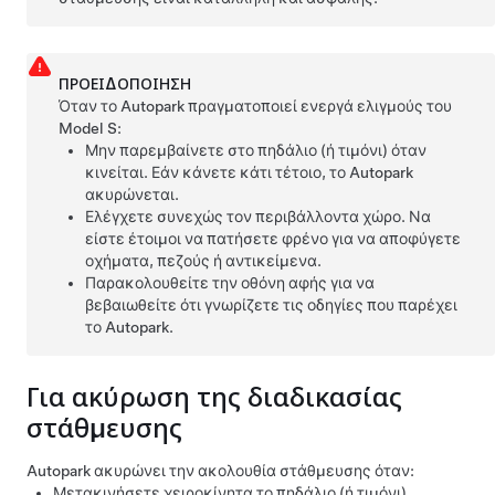
ΠΡΟΕΙΔΟΠΟΊΗΣΗ
Όταν το
Autopark
πραγματοποιεί ενεργά ελιγμούς του
Model S
:
Μην παρεμβαίνετε στο
πηδάλιο (ή τιμόνι)
όταν
κινείται. Εάν κάνετε κάτι τέτοιο, το
Autopark
ακυρώνεται.
Ελέγχετε συνεχώς τον περιβάλλοντα χώρο. Να
είστε έτοιμοι να πατήσετε φρένο για να αποφύγετε
οχήματα, πεζούς ή αντικείμενα.
Παρακολουθείτε την οθόνη αφής για να
βεβαιωθείτε ότι γνωρίζετε τις οδηγίες που παρέχει
το
Autopark
.
Για ακύρωση της διαδικασίας
στάθμευσης
Autopark
ακυρώνει την ακολουθία στάθμευσης όταν:
Μετακινήσετε χειροκίνητα το
πηδάλιο (ή τιμόνι)
.