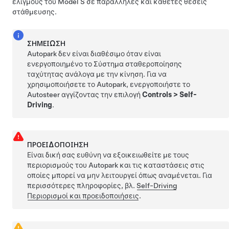
ελιγμούς του
Model S
σε παράλληλες και κάθετες θέσεις
στάθμευσης.
ΣΗΜΕΊΩΣΗ
Autopark
δεν είναι διαθέσιμο όταν είναι
ενεργοποιημένο το
Σύστημα σταθεροποίησης
ταχύτητας ανάλογα με την κίνηση
. Για να
χρησιμοποιήσετε το
Autopark
, ενεργοποιήστε το
Autosteer
αγγίζοντας την επιλογή
Controls
>
Self-
Driving
.
ΠΡΟΕΙΔΟΠΟΊΗΣΗ
Είναι δική σας ευθύνη να εξοικειωθείτε με τους
περιορισμούς του
Autopark
και τις καταστάσεις στις
οποίες μπορεί να μην λειτουργεί όπως αναμένεται. Για
περισσότερες πληροφορίες, βλ.
Self-Driving
Περιορισμοί και προειδοποιήσεις
.