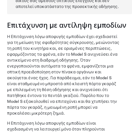
δικούς σας άμεσους οπτικούς ελέγχους και δεν
αποτελεί υποκατάστατο της προσεκτικής οδήγησης.
Επιτάχυνση με αντίληψη εμποδίων
Η Επιτάχυνση λόγω αποφυγής εμποδίων έχει σχεδιαστεί
για τη μείωση της σφοδρότητας σύγκρουσης, μειώνοντας
τη ροπή του κινητήρα και, σε ορισμένες περιπτώσεις,
εφαρμόζοντας τα φρένα, εάν το
Model S
ανιχνεύσει ένα
αντικείμενο στη διαδρομή οδήγησης. Όταν
ενεργοποιούνται αυτόματα τα φρένα, εμφανίζεται μια
οπτική προειδοποίηση
στον πίνακα οργάνων
και
ακούγεται ένας ήχος. Για παράδειγμα, εάν το
Model S
είναι σταθμευμένο μπροστά από κλειστή πόρτα γκαράζ
με επιλεγμένη τη θέση οδήγησης και ανιχνεύσει ότι
πατήθηκε έντονα το πεντάλ γκαζιού. Παρόλο που το
Model S
εξακολουθεί να επιταχύνει και θα χτυπήσει την
πόρτα του γκαράζ, η μειωμένη ροπή μπορεί να
προκαλέσει μικρότερη ζημιά.
Η Επιτάχυνση λόγω αποφυγής εμποδίων είναι
σχεδιασμένη να λειτουργεί μόνο όταν πληρούνται