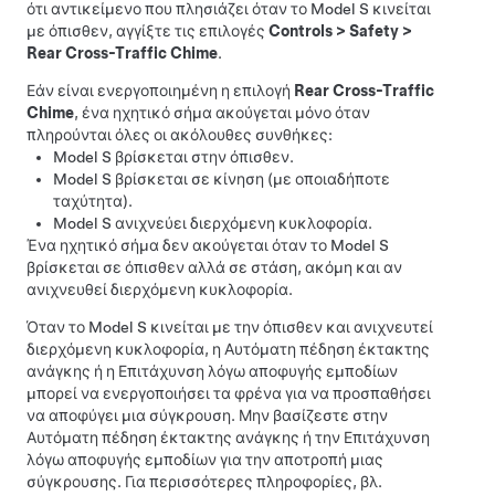
ότι αντικείμενο που πλησιάζει όταν το
Model S
κινείται
με όπισθεν, αγγίξτε τις επιλογές
Controls
>
Safety
>
Rear Cross-Traffic Chime
.
Εάν είναι ενεργοποιημένη η επιλογή
Rear Cross-Traffic
Chime
, ένα ηχητικό σήμα ακούγεται μόνο όταν
πληρούνται όλες οι ακόλουθες συνθήκες:
Model S
βρίσκεται στην όπισθεν.
Model S
βρίσκεται σε κίνηση (με οποιαδήποτε
ταχύτητα).
Model S
ανιχνεύει διερχόμενη κυκλοφορία.
Ένα ηχητικό σήμα δεν ακούγεται όταν το
Model S
βρίσκεται σε όπισθεν αλλά σε στάση, ακόμη και αν
ανιχνευθεί διερχόμενη κυκλοφορία.
Όταν το
Model S
κινείται με την όπισθεν και ανιχνευτεί
διερχόμενη κυκλοφορία, η Αυτόματη πέδηση έκτακτης
ανάγκης ή η Επιτάχυνση λόγω αποφυγής εμποδίων
μπορεί να ενεργοποιήσει τα φρένα για να προσπαθήσει
να αποφύγει μια σύγκρουση. Μην βασίζεστε στην
Αυτόματη πέδηση έκτακτης ανάγκης ή την Επιτάχυνση
λόγω αποφυγής εμποδίων για την αποτροπή μιας
σύγκρουσης. Για περισσότερες πληροφορίες, βλ.