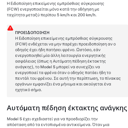
Η Ειδοποίηση επικείμενης εμπρόσθιας σύγκρουσης
(FCW) ενεργοποιείται μόνο κατά την οδήγηση με
ταχύτητα μεταξύ περίπου
5 km/h και 200 km/h
.
ΠΡΟΕΙΔΟΠΟΊΗΣΗ
Η Ειδοποίηση επικείμενης εμπρόσθιας σύγκρουσης
(FCW) ενδέχεται να μην παρέχει προειδοποίηση αν ο
οδηγός έχει ήδη πατήσει φρένο. Ωστόσο, εάν
ενεργοποιηθεί μία άλλη λειτουργία ενεργητικής
ασφάλειας (όπως η Αυτόματη πέδηση έκτακτης
ανάγκης), το
Model S
μπορεί να συνεχίζει να
ενεργοποιεί τα φρένα όταν ο οδηγός πατάει ήδη το
πεντάλ του φρένου. Σε αυτή την περίπτωση, το
πίνακας
οργάνων
εμφανίζει ένα μήνυμα και ακούγεται ένα
ηχητικό σήμα.
Αυτόματη πέδηση έκτακτης ανάγκης
Model S
έχει σχεδιαστεί για να προσδιορίζει την
απόσταση από τα εντοπισμένα αντικείμενα. Όταν μια