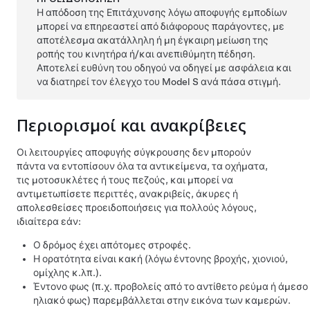
Η απόδοση της Επιτάχυνσης λόγω αποφυγής εμποδίων
μπορεί να επηρεαστεί από διάφορους παράγοντες, με
αποτέλεσμα ακατάλληλη ή μη έγκαιρη μείωση της
ροπής του κινητήρα
ή/και ανεπιθύμητη πέδηση
.
Αποτελεί ευθύνη του οδηγού να οδηγεί με ασφάλεια και
να διατηρεί τον έλεγχο του
Model S
ανά πάσα στιγμή.
Περιορισμοί και ανακρίβειες
Οι λειτουργίες αποφυγής σύγκρουσης δεν μπορούν
πάντα να εντοπίσουν όλα τα αντικείμενα, τα οχήματα,
τις μοτοσυκλέτες ή τους πεζούς, και μπορεί να
αντιμετωπίσετε περιττές, ανακριβείς, άκυρες ή
απολεσθείσες προειδοποιήσεις για πολλούς λόγους,
ιδιαίτερα εάν:
Ο δρόμος έχει απότομες στροφές.
Η ορατότητα είναι κακή (λόγω έντονης βροχής, χιονιού,
ομίχλης κ.λπ.).
Έντονο φως (π.χ. προβολείς από το αντίθετο ρεύμα ή άμεσο
ηλιακό φως) παρεμβάλλεται στην εικόνα των καμερών.