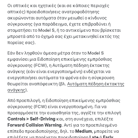
Οι οπτικές και ηχητικές
(και σε κάποιες περιοχές
απτικές)
προειδοποιήσεις ανατροφοδότησης
ακυρώνονται αυτόματα όταν μειωθεί ο κίνδυνος
σύγκρουσης (για παράδειγμα, έχετε επιβραδύνει ή
σταματήσει το
Model S
, ή το αντικείμενο που βρίσκεται
μπροστά από το όχημά σας έχει μετακινηθεί εκτός της
πορείας σας).
Εάν δεν ληφθούν άμεσα μέτρα όταν το
Model S
εμφανίσει μια Ειδοποίηση επικείμενης εμπρόσθιας
σύγκρουσης (FCW), η Αυτόματη πέδηση έκτακτης
ανάγκης (εάν είναι ενεργοποιημένη) ενδέχεται να
ενεργοποιήσει αυτόματα τα φρένα εάν η σύγκρουση
θεωρείται αναπόφευκτη (βλ.
Αυτόματη πέδηση έκτακτης
ανάγκης
).
Από προεπιλογή, η Ειδοποίηση επικείμενης εμπρόσθιας
σύγκρουσης (FCW) είναι ενεργοποιημένη. Για να
προσαρμόσετε την ευαισθησία της, αγγίξτε την επιλογή
Controls
>
Self-Driving
και, στη συνέχεια, επιλέξτε
Forward Collision Warning
. Αντί για το προεπιλεγμένο
επίπεδο προειδοποίησης, δηλ. το
Medium
, μπορείτε να
επιλέξετε να παρέχεται προειδοποίηση
Late
ή
Early
.