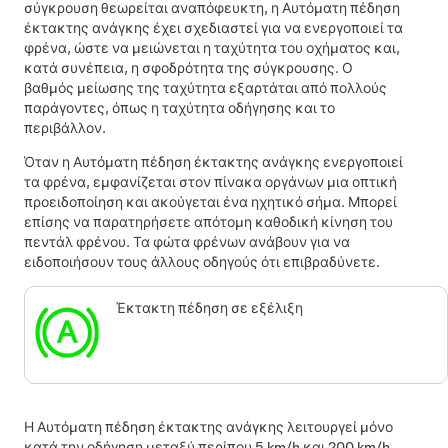
σύγκρουση θεωρείται αναπόφευκτη, η Αυτόματη πέδηση
έκτακτης ανάγκης έχει σχεδιαστεί για να ενεργοποιεί τα
φρένα, ώστε να μειώνεται η ταχύτητα του οχήματος και,
κατά συνέπεια, η σφοδρότητα της σύγκρουσης. Ο
βαθμός μείωσης της ταχύτητα εξαρτάται από πολλούς
παράγοντες, όπως η ταχύτητα οδήγησης και το
περιβάλλον.
Όταν η Αυτόματη πέδηση έκτακτης ανάγκης ενεργοποιεί
τα φρένα, εμφανίζεται
στον πίνακα οργάνων
μια οπτική
προειδοποίηση και ακούγεται ένα ηχητικό σήμα. Μπορεί
επίσης να παρατηρήσετε απότομη καθοδική κίνηση του
πεντάλ φρένου. Τα φώτα φρένων ανάβουν για να
ειδοποιήσουν τους άλλους οδηγούς ότι επιβραδύνετε.
Έκτακτη πέδηση σε εξέλιξη
Η Αυτόματη πέδηση έκτακτης ανάγκης λειτουργεί μόνο
κατά την οδήγηση μεταξύ περίπου
5 km/h και 200 km/h
.