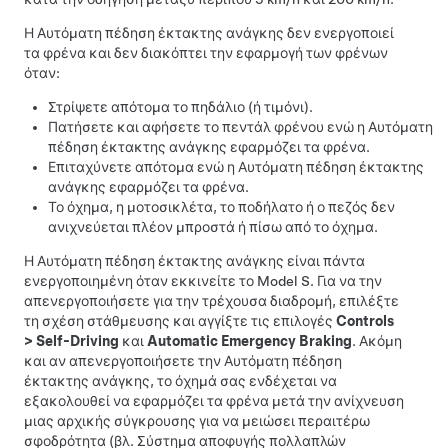
Η Αυτόματη πέδηση έκτακτης ανάγκης δεν ενεργοποιεί
τα φρένα και δεν διακόπτει την εφαρμογή των φρένων
όταν:
Στρίψετε απότομα το
πηδάλιο (ή τιμόνι)
.
Πατήσετε και αφήσετε το πεντάλ φρένου ενώ η Αυτόματη
πέδηση έκτακτης ανάγκης εφαρμόζει τα φρένα.
Επιταχύνετε απότομα ενώ η Αυτόματη πέδηση έκτακτης
ανάγκης εφαρμόζει τα φρένα.
Το όχημα, η μοτοσικλέτα, το ποδήλατο ή ο πεζός δεν
ανιχνεύεται πλέον μπροστά ή πίσω από το όχημα.
Η Αυτόματη πέδηση έκτακτης ανάγκης είναι πάντα
ενεργοποιημένη όταν εκκινείτε το
Model S
. Για να την
απενεργοποιήσετε για την τρέχουσα διαδρομή, επιλέξτε
τη σχέση στάθμευσης και αγγίξτε τις επιλογές
Controls
>
Self-Driving
και
Automatic Emergency Braking
.
Ακόμη
και αν απενεργοποιήσετε την Αυτόματη πέδηση
έκτακτης ανάγκης, το όχημά σας ενδέχεται να
εξακολουθεί να εφαρμόζει τα φρένα μετά την ανίχνευση
μιας αρχικής σύγκρουσης για να μειώσει περαιτέρω
σφοδρότητα (βλ.
Σύστημα αποφυγής πολλαπλών