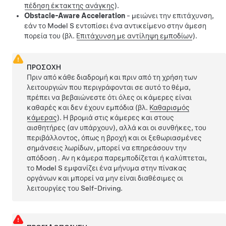
πέδηση έκτακτης ανάγκης
).
Obstacle-Aware Acceleration
- μειώνει την επιτάχυνση,
εάν το
Model S
εντοπίσει ένα αντικείμενο στην άμεση
πορεία του (βλ.
Επιτάχυνση με αντίληψη εμποδίων
).
ΠΡΟΣΟΧΗ
Πριν από κάθε διαδρομή και πριν από τη χρήση των
λειτουργιών που περιγράφονται σε αυτό το θέμα,
πρέπει να βεβαιώνεστε ότι όλες οι κάμερες είναι
καθαρές και δεν έχουν εμπόδια (βλ.
Καθαρισμός
κάμερας
). Η βρομιά στις κάμερες
και στους
αισθητήρες (αν υπάρχουν),
αλλά και οι συνθήκες, του
περιβάλλοντος, όπως η βροχή και οι ξεθωριασμένες
σημάνσεις λωρίδων, μπορεί να επηρεάσουν την
απόδοση . Αν η κάμερα παρεμποδίζεται ή καλύπτεται,
το
Model S
εμφανίζει ένα μήνυμα στην
πίνακας
οργάνων
και μπορεί να μην είναι διαθέσιμες οι
λειτουργίες του
Self-Driving
.