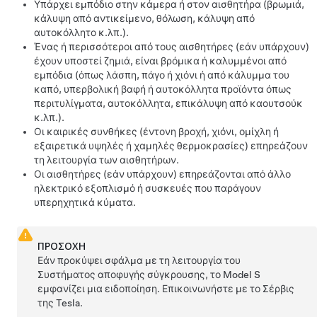
Υπάρχει εμπόδιο στην κάμερα
ή στον αισθητήρα
(βρωμιά,
κάλυψη από αντικείμενο, θόλωση, κάλυψη από
αυτοκόλλητο κ.λπ.).
Ένας ή περισσότεροι από τους αισθητήρες (εάν υπάρχουν)
έχουν υποστεί ζημιά, είναι βρόμικα ή καλυμμένοι από
εμπόδια (όπως λάσπη, πάγο ή χιόνι ή από κάλυμμα του
καπό, υπερβολική βαφή ή αυτοκόλλητα προϊόντα όπως
περιτυλίγματα, αυτοκόλλητα, επικάλυψη από καουτσούκ
κ.λπ.).
Οι καιρικές συνθήκες (έντονη βροχή, χιόνι, ομίχλη ή
εξαιρετικά υψηλές ή χαμηλές θερμοκρασίες) επηρεάζουν
τη λειτουργία των αισθητήρων.
Οι αισθητήρες (εάν υπάρχουν) επηρεάζονται από άλλο
ηλεκτρικό εξοπλισμό ή συσκευές που παράγουν
υπερηχητικά κύματα.
ΠΡΟΣΟΧΗ
Εάν προκύψει σφάλμα με τη λειτουργία του
Συστήματος αποφυγής σύγκρουσης, το
Model S
εμφανίζει μια ειδοποίηση. Επικοινωνήστε με το Σέρβις
της Tesla.