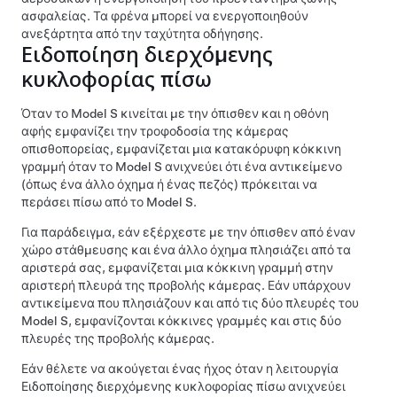
ασφαλείας. Τα φρένα μπορεί να ενεργοποιηθούν
ανεξάρτητα από την ταχύτητα οδήγησης.
Ειδοποίηση διερχόμενης
κυκλοφορίας πίσω
Όταν το
Model S
κινείται με την όπισθεν και η οθόνη
αφής εμφανίζει την τροφοδοσία της κάμερας
οπισθοπορείας, εμφανίζεται μια κατακόρυφη κόκκινη
γραμμή όταν το
Model S
ανιχνεύει ότι ένα αντικείμενο
(όπως ένα άλλο όχημα ή ένας πεζός) πρόκειται να
περάσει πίσω από το
Model S
.
Για παράδειγμα, εάν εξέρχεστε με την όπισθεν από έναν
χώρο στάθμευσης και ένα άλλο όχημα πλησιάζει από τα
αριστερά σας, εμφανίζεται μια κόκκινη γραμμή στην
αριστερή πλευρά της προβολής κάμερας. Εάν υπάρχουν
αντικείμενα που πλησιάζουν και από τις δύο πλευρές του
Model S
, εμφανίζονται κόκκινες γραμμές και στις δύο
πλευρές της προβολής κάμερας.
Εάν θέλετε να ακούγεται ένας ήχος όταν η λειτουργία
Ειδοποίησης διερχόμενης κυκλοφορίας πίσω ανιχνεύει