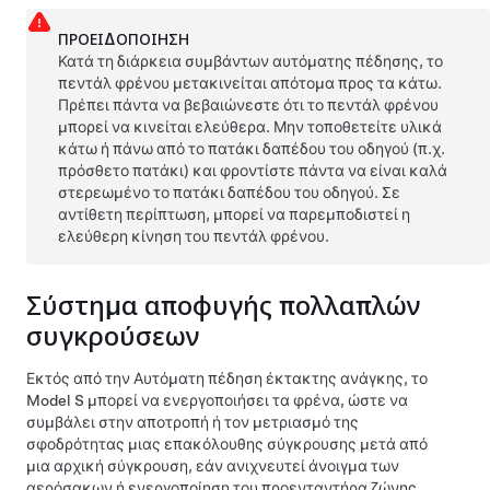
ΠΡΟΕΙΔΟΠΟΊΗΣΗ
Κατά τη διάρκεια συμβάντων αυτόματης πέδησης, το
πεντάλ φρένου μετακινείται απότομα προς τα κάτω.
Πρέπει πάντα να βεβαιώνεστε ότι το πεντάλ φρένου
μπορεί να κινείται ελεύθερα. Μην τοποθετείτε υλικά
κάτω ή πάνω από το πατάκι δαπέδου του οδηγού (π.χ.
πρόσθετο πατάκι) και φροντίστε πάντα να είναι καλά
στερεωμένο το πατάκι δαπέδου του οδηγού. Σε
αντίθετη περίπτωση, μπορεί να παρεμποδιστεί η
ελεύθερη κίνηση του πεντάλ φρένου.
Σύστημα αποφυγής πολλαπλών
συγκρούσεων
Εκτός από την Αυτόματη πέδηση έκτακτης ανάγκης, το
Model S
μπορεί να ενεργοποιήσει τα φρένα, ώστε να
συμβάλει στην αποτροπή ή τον μετριασμό της
σφοδρότητας μιας επακόλουθης σύγκρουσης μετά από
μια αρχική σύγκρουση, εάν ανιχνευτεί άνοιγμα των
αερόσακων ή ενεργοποίηση του προενταντήρα ζώνης