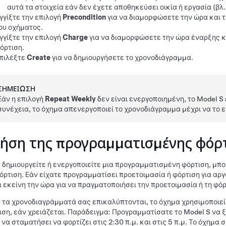
αυτά τα στοιχεία εάν δεν έχετε αποθηκεύσει οικία ή εργασία
(βλ
γγίξτε την επιλογή
Precondition
για να διαμορφώσετε την ώρα και τ
ου οχήματος.
γγίξτε την επιλογή
Charge
για να διαμορφώσετε την ώρα έναρξης κα
όρτιση.
πιλέξτε
Create
για να δημιουργήσετε το χρονοδιάγραμμα.
ΣΗΜΕΊΩΣΗ
Εάν η επιλογή
Repeat Weekly
δεν είναι ενεργοποιημένη, το
Model S
συνέχεια, το όχημα απενεργοποιεί το χρονοδιάγραμμα μέχρι να το 
ήση της προγραμματισμένης φόρ
 δημιουργείτε ή ενεργοποιείτε μια προγραμματισμένη φόρτιση, μπο
φόρτιση. Εάν είχατε προγραμματίσει προετοιμασία ή φόρτιση για αρ
ι εκείνη την ώρα για να πραγματοποιήσει την προετοιμασία ή τη φόρ
 τα χρονοδιαγράμματά σας επικαλύπτονται, το όχημα χρησιμοποιεί 
ιση, εάν χρειάζεται. Παράδειγμα: Προγραμματίσατε το
Model S
να ξ
 να σταματήσει να φορτίζει στις 2:30 π.μ. και στις 5 π.μ. Το όχημ