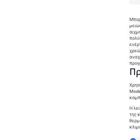
Μπορ
μειώ
αιχμ
πολύ
ενέρ
χρεώ
αναχ
προγ
Πρ
Χρησ
Mode
καμπ
Η λε
της 
θερμ
κλιμ