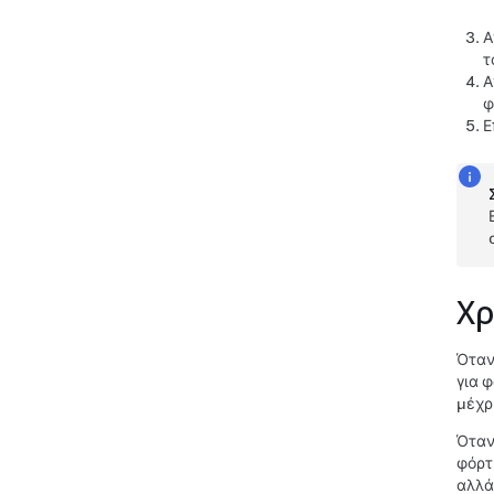
Α
τ
Α
φ
Ε
Χρ
Όταν
για 
μέχρ
Όταν
φόρτ
αλλά