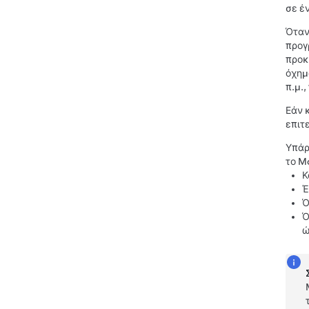
σε έν
Όταν
προγ
προκ
όχημ
π.μ.,
Εάν 
επιτε
Υπάρ
το
Mo
Κ
Έ
Ό
Ό