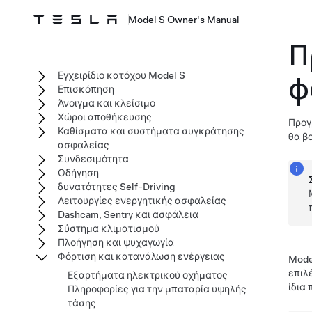
Model S Owner's Manual
Π
Εγχειρίδιο κατόχου Model S
φ
Επισκόπηση
Άνοιγμα και κλείσιμο
Χώροι αποθήκευσης
Προγ
Καθίσματα και συστήματα συγκράτησης
θα β
ασφαλείας
Συνδεσιμότητα
Οδήγηση
δυνατότητες Self-Driving
Λειτουργίες ενεργητικής ασφαλείας
Dashcam, Sentry και ασφάλεια
Σύστημα κλιματισμού
Πλοήγηση και ψυχαγωγία
Φόρτιση και κατανάλωση ενέργειας
Mode
επιλ
Εξαρτήματα ηλεκτρικού οχήματος
ίδια
Πληροφορίες για την μπαταρία υψηλής
τάσης