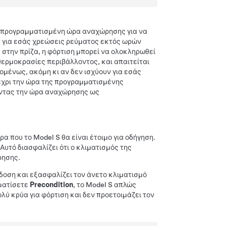
ν προγραμματισμένη ώρα αναχώρησης για να
ν για εσάς χρεώσεις ρεύματος εκτός ωρών
ς στην πρίζα, η φόρτιση μπορεί να ολοκληρωθεί
θερμοκρασίες περιβάλλοντος, και απαιτείται
ομένως, ακόμη κι αν δεν ισχύουν για εσάς
μέχρι την ώρα της προγραμματισμένης
οντας την ώρα αναχώρησης ως
ώρα που το
Model S
θα είναι έτοιμο για οδήγηση.
Αυτό διασφαλίζει ότι ο κλιματισμός της
ρησης.
δοση και εξασφαλίζει τον άνετο κλιματισμό
ματίσετε
Precondition
, το
Model S
απλώς
ολύ κρύα για φόρτιση και δεν προετοιμάζει τον