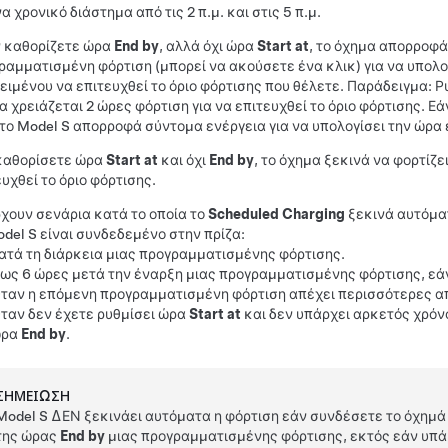
α χρονικό διάστημα από τις 2 π.μ. και στις 5 π.μ.
 καθορίζετε ώρα
End by
, αλλά όχι ώρα
Start at
, το όχημα απορροφά
ραμματισμένη φόρτιση (μπορεί να ακούσετε ένα κλικ) για να υπολο
ειμένου να επιτευχθεί το όριο φόρτισης που θέλετε. Παράδειγμα: 
α χρειάζεται 2 ώρες φόρτιση για να επιτευχθεί το όριο φόρτισης. Ε
 το
Model S
απορροφά σύντομα ενέργεια για να υπολογίσει την ώρα έν
καθορίσετε ώρα
Start at
και όχι
End by
, το όχημα ξεκινά να φορτίζε
υχθεί το όριο φόρτισης.
χουν σενάρια κατά το οποία το
Scheduled Charging
ξεκινά αυτόματ
del S
είναι συνδεδεμένο στην πρίζα:
ατά τη διάρκεια μιας προγραμματισμένης φόρτισης.
ως 6 ώρες μετά την έναρξη μιας προγραμματισμένης φόρτισης, εάν
ταν η επόμενη προγραμματισμένη φόρτιση απέχει περισσότερες από 
ταν δεν έχετε ρυθμίσει ώρα
Start at
και δεν υπάρχει αρκετός χρόνο
ώρα
End by
.
ΣΗΜΕΊΩΣΗ
Model S
ΔΕΝ ξεκινάει αυτόματα η φόρτιση εάν συνδέσετε το όχημά 
της ώρας
End by
μιας προγραμματισμένης φόρτισης, εκτός εάν υπά