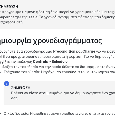
ΣΗΜΕΊΩΣΗ
Η προγραμματισμένη φόρτιση δεν μπορεί να χρησιμοποιηθεί με τα
Supercharger της Tesla. Τα χρονοδιαγράμματα φόρτισης που δημιου
ταχυφορτιστή.
μιουργία χρονοδιαγράμματος
ουργήστε ένα χρονοδιάγραμμα
Precondition
και
Charge
για να καθο
l S
να πραγματοποιήσει προετοιμασία ή φόρτιση. Για να δημιουργή
γγίξτε τις επιλογές
Controls
>
Schedule
.
πιλέξτε την τοποθεσία για την οποία θέλετε να διαμορφώσετε ένα
Τρέχουσα τοποθεσία: Η τρέχουσα τοποθεσία του αυτοκινήτου σας
ΣΗΜΕΊΩΣΗ
Πρέπει να είστε σταθμευμένοι για να δημιουργήσετε ένα χρ
σας.
Οικία/Γραφείο: Η αποθηκευμένη τοποθεσία για το σπίτι και τον 