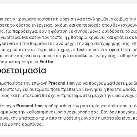
είτε να πραγματοποιήσετε η φόρτιση να ολοκληρωθεί ακριβώς τη
σετε το κόστος ενέργειας, ακόμη και σε περιοχές όπου δεν ισχύου
ής. Για παράδειγμα, εάν η φόρτιση ξεκινήσει μόλις συνδέσετε το φι
 νωρίτερα. Με αυτόν τον τρόπο, η μπαταρία κρυώνει και φτάνει σε 
γεια για να την θερμάνετε ξανά μέχρι την ώρα αναχώρησής σας. Επ
σεις ρεύματος εκτός ωρών αιχμής, η Tesla συνιστά να φορτίζετε 
ώρησής σας για να μειώσετε την κατανάλωση ενέργειας, καθορίζ
ραμματισμένη ώρα
End by
οετοιμασία
ιμοποιήστε την επιλογή
Precondition
για να προγραμματίσετε μια 
l S
υπολογίζει αυτόματα πότε πρέπει να ξεκινήσει η προετοιμασία, 
ίνας και η μπαταρία θα έχουν προετοιμαστεί μέχρι την ώρα αναχώ
ιτουργία
Precondition
προθερμαίνει την μπαταρία για καλύτερη από
καμπίνας την καθορισμένη ώρα αναχώρησής σας. Εάν δεν προγραμ
αίνει την μπαταρία πριν από τη φόρτιση μόνο αν η μπαταρία είναι π
ατισμό της καμπίνας.