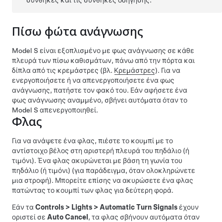
συνθήκες και τις συνθήκες οδήγησης.
Πίσω φώτα ανάγνωσης
Model S
είναι εξοπλισμένο με φως ανάγνωσης σε κάθε
πλευρά των πίσω καθισμάτων, πάνω από την πόρτα και
δίπλα από τις κρεμάστρες (βλ.
Κρεμάστρες
). Για να
ενεργοποιήσετε ή να απενεργοποιήσετε ένα φως
ανάγνωσης, πατήστε τον φακό του. Εάν αφήσετε ένα
φως ανάγνωσης αναμμένο, σβήνει αυτόματα όταν το
Model S
απενεργοποιηθεί.
Φλας
Για να ανάψετε ένα φλας, πιέστε το κουμπί με το
αντίστοιχο βέλος στη αριστερή πλευρά του
πηδάλιο (ή
τιμόνι)
. Ένα φλας ακυρώνεται με βάση τη γωνία του
πηδάλιο (ή τιμόνι)
(για παράδειγμα, όταν ολοκληρώνετε
μια στροφή). Μπορείτε επίσης να ακυρώσετε ένα φλας
πατώντας το κουμπί των φλας για δεύτερη φορά.
Εάν τα
Controls
>
Lights
>
Automatic Turn Signals
έχουν
οριστεί σε
Auto Cancel
, τα φλας σβήνουν αυτόματα όταν