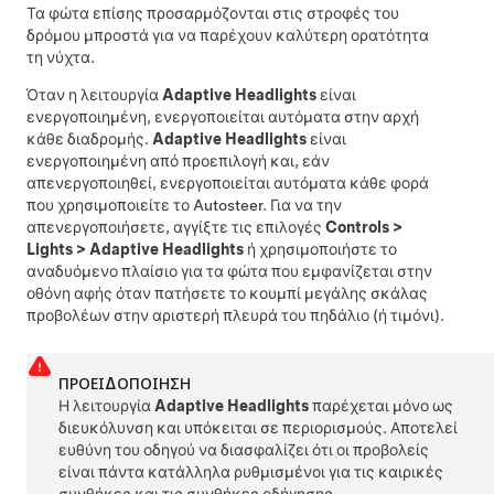
Τα φώτα επίσης προσαρμόζονται στις στροφές του
δρόμου μπροστά για να παρέχουν καλύτερη ορατότητα
τη νύχτα.
Όταν η λειτουργία
Adaptive Headlights
είναι
ενεργοποιημένη, ενεργοποιείται αυτόματα στην αρχή
κάθε διαδρομής.
Adaptive Headlights
είναι
ενεργοποιημένη από προεπιλογή
και, εάν
απενεργοποιηθεί, ενεργοποιείται αυτόματα κάθε φορά
που χρησιμοποιείτε το
Autosteer
. Για να την
απενεργοποιήσετε, αγγίξτε τις επιλογές
Controls
>
Lights
>
Adaptive Headlights
ή χρησιμοποιήστε το
αναδυόμενο πλαίσιο για τα φώτα που εμφανίζεται στην
οθόνη αφής όταν πατήσετε το κουμπί μεγάλης σκάλας
προβολέων στην αριστερή πλευρά του
πηδάλιο (ή τιμόνι)
.
ΠΡΟΕΙΔΟΠΟΊΗΣΗ
Η λειτουργία
Adaptive Headlights
παρέχεται μόνο ως
διευκόλυνση και υπόκειται σε περιορισμούς. Αποτελεί
ευθύνη του οδηγού να διασφαλίζει ότι οι προβολείς
είναι πάντα κατάλληλα ρυθμισμένοι για τις καιρικές