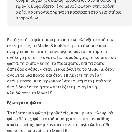
κουμπί μεγάλης σκάλας προβολέων στο
πηδάλιο (ή
τιμόνι)
. Εμφανίζεται ένα μενού φώτων στην οθόνη
αφής, παρέχοντας γρήγορη πρόσβαση στα χειριστήρια
προβολέων.
Εκτός από τα φώτα που μπορείτε να ελέγξετε από την
οθόνη αφής, το
Model S
διαθέτει φώτα άνεσης που
ενεργοποιούνται και απενεργοποιούνται αυτόματα
ανάλογα με το τι κάνετε. Για παράδειγμα, τα εσωτερικά
φώτα, τα φώτα θέσης, τα πίσω φώτα, και τα φώτα
δαπέδου ανάβουν όταν ξεκλειδώνετε το
Model S
, όταν
ανοίγετε μια πόρτα και όταν επιλέγετε τη σχέση
στάθμευσης. Απενεργοποιούνται αυτόματα μετά από
ένα ή δύο λεπτά ή όταν επιλέξετε μια σχέση ή
κλειδώσετε το
Model S
.
Εξωτερικά φώτα
Τα εξωτερικά φώτα (προβολείς, πίσω φώτα, πλευρικά
φώτα θέσης, φώτα στάθμευσης και φώτα πινακίδας
κυκλοφορίας) ρυθμίζονται στη λειτουργία
Auto
κάθε
φορά που εκκινείτε το
Model S
.