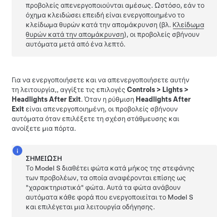
προβολείς απενεργοποιούνται αμέσως. Ωστόσο, εάν το
όχημα κλειδώσει επειδή είναι ενεργοποιημένο το
κλείδωμα θυρών κατά την απομάκρυνση (βλ.
Κλείδωμα
θυρών κατά την απομάκρυνση
), οι προβολείς σβήνουν
αυτόματα μετά από ένα λεπτό.
Για να ενεργοποιήσετε και να απενεργοποιήσετε αυτήν
τη λειτουργία,,
αγγίξτε τις επιλογές
Controls
>
Lights
>
Headlights After Exit
. Όταν η ρύθμιση
Headlights After
Exit
είναι απενεργοποιημένη, οι προβολείς σβήνουν
αυτόματα όταν επιλέξετε τη σχέση στάθμευσης και
ανοίξετε μια πόρτα.
ΣΗΜΕΊΩΣΗ
Το Model S διαθέτει φώτα κατά μήκος της στεφάνης
των προβολέων, τα οποία αναφέρονται επίσης ως
"χαρακτηριστικά" φώτα. Αυτά τα φώτα ανάβουν
αυτόματα κάθε φορά που ενεργοποιείται το Model S
και επιλέγεται μια λειτουργία οδήγησης.