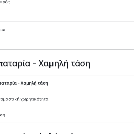
πρός
σω
αταρία -
Χαμηλή τάση
παταρία -
Χαμηλή τάση
ομαστική χωρητικότητα
ση