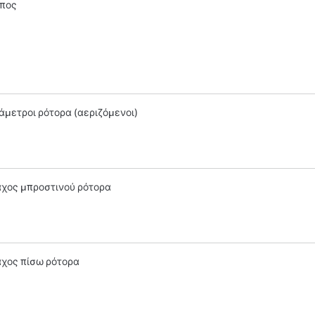
πος
άμετροι ρότορα (αεριζόμενοι)
χος μπροστινού ρότορα
χος πίσω ρότορα