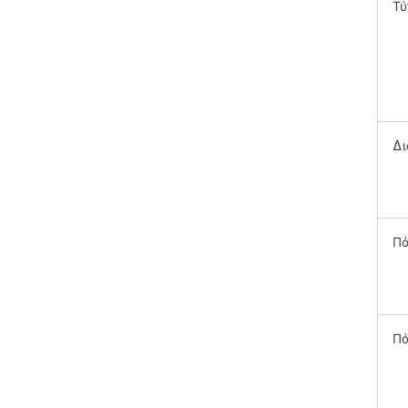
Τύ
Δι
Πά
Πά