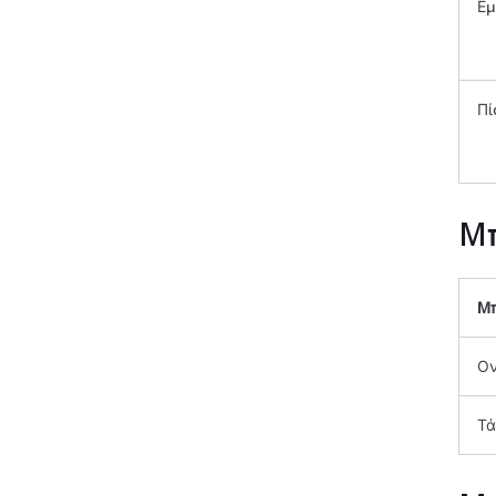
Εμ
Πί
Μπ
Μ
Ον
Τά