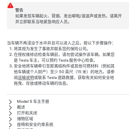
警告
如果发现车辆起火、冒烟、发出噼啪/滋滋声或发热，请离开
并立即联系当地紧急响应人员。
当车辆不再浸没于水中并且可以进入之后，按以下步骤操作：
将其视为发生了事故并联系您的保险公司。
在授权维修店检查车辆前，请勿尝试操作该车辆。如果您
是 Tesla 车主，可以预约 Tesla 服务中心检查。
安全地将车辆牵引至距离结构件或其他可燃材料（例如其
他车辆或个人财产）至少
50 英尺（15 米）
的地方。请参
阅
运输说明
或联系 Tesla 道路救援，获取有关如何安全地
拖曳、存放或移动车辆的信息。
Model S 车主手册
概述
打开和关闭
储物区域
座椅和安全约束系统