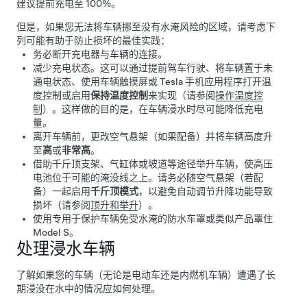
建议提前充电至 100%。
但是，如果您无法将车辆挪至没有水淹风险的区域，请考虑下
列可能有助于防止损坏的最佳实践：
务必断开充电器与车辆的连接。
减少充电状态。这可以通过提前驾车行驶、将车辆置于未
通电状态、使用车辆触摸屏或 Tesla 手机应用程序打开温
度控制或启用
保持温度控制
来实现（请参阅
操作温度控
制
）。这样做的目的是，在车辆浸水时尽可能降低充电
量。
离开车辆前，更改空气悬架（如果配备）并将车辆高度升
至
高
或
非常高
。
借助千斤顶支架、气缸体或坡道等途径举升车辆，使高压
电池位于可能的淹没线之上。请务必随空气悬架（若配
备）一起启用
千斤顶模式
，以避免自动调节升降功能导致
损坏
（请参阅
顶升和举升
）。
使用专用于保护车辆免受水淹的防水车罩或类似产品罩住
Model S
。
处理浸水车辆
了解如果您的车辆（无论是电动车还是内燃机车辆）遭遇了长
期浸没在水中的情况应如何处理。