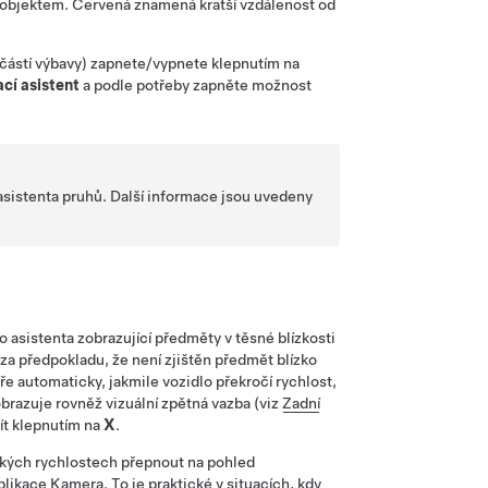
objektem. Červená znamená kratší vzdálenost od
částí výbavy)
zapnete/vypnete klepnutím na
cí asistent
a podle potřeby zapněte možnost
 asistenta pruhů. Další informace jsou uvedeny
 asistenta zobrazující předměty v těsné blízkosti
 za předpokladu, že není zjištěn předmět blízko
ře automaticky, jakmile vozidlo překročí rychlost,
obrazuje rovněž vizuální zpětná vazba (viz
Zadní
ít klepnutím na
X
.
zkých rychlostech přepnout na pohled
likace Kamera. To je praktické v situacích, kdy