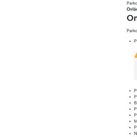
Parko
Ovlá
Om
Parko
P
P
P
B
P
P
M
P
N