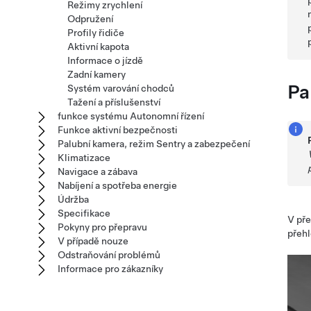
Režimy zrychlení
Odpružení
Profily řidiče
Aktivní kapota
Informace o jízdě
Zadní kamery
Pa
Systém varování chodců
Tažení a příslušenství
funkce systému Autonomní řízení
Funkce aktivní bezpečnosti
Palubní kamera, režim Sentry a zabezpečení
Klimatizace
Navigace a zábava
Nabíjení a spotřeba energie
Údržba
Specifikace
V pře
Pokyny pro přepravu
přehl
V případě nouze
Odstraňování problémů
Informace pro zákazníky