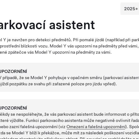
arkovací asistent
l Y
je navržen pro detekci předmětů. Při pomalé jízdě (například při par
prostřední blízkosti vozu.
Model Y
vás upozorní na předměty před vámi, 
zené zpátečce vás
Model Y
upozorní na předměty za vámi.
UPOZORNĚNÍ
V případě, že se
Model Y
pohybuje v opačném směru (parkovací asistent
sjíždí pozpátku ze svahu při zařazené poloze pro jízdu vpřed).
UPOZORNĚNÍ
Nikdy se nespoléhejte, že vás parkovací asistent bude informovat o pří
které vjíždíte. Funkci parkovacího asistenta může negativně ovlivnit řa
nebo zazní falešná upozornění (viz
Omezení a falešná upozornění
). Spol
zda se
Model Y
blíží k překážce, může mít za následek poškození vozidl