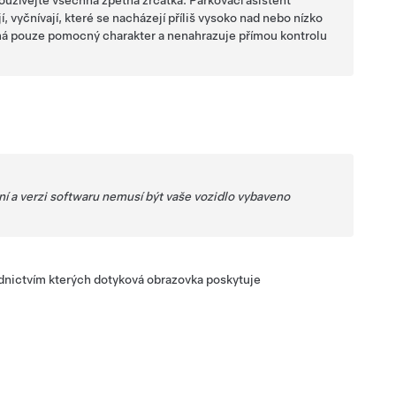
oužívejte všechna zpětná zrcátka. Parkovací asistent
, vyčnívají, které se nacházejí příliš vysoko nad nebo nízko
t má pouze pomocný charakter a nenahrazuje přímou kontrolu
ní a verzi softwaru nemusí být vaše vozidlo vybaveno
ednictvím kterých
dotyková obrazovka
poskytuje