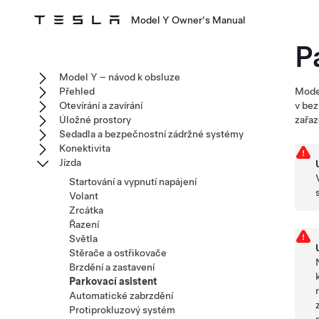
Model Y Owner's Manual
P
Model Y – návod k obsluze
Přehled
Mode
Otevírání a zavírání
v bez
Úložné prostory
zařa
Sedadla a bezpečnostní zádržné systémy
Konektivita
Jízda
Startování a vypnutí napájení
Volant
Zrcátka
Řazení
Světla
Stěrače a ostřikovače
Brzdění a zastavení
Parkovací asistent
Automatické zabrzdění
Protiprokluzový systém