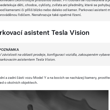
pohledem zkontrolujte příslušnou oblast. Při couvání se rozhlédněte a p
nedetekuje děti, chodce, cyklisty, zvířata ani předměty, které se pohybují
pod kamerami či příliš blízko nebo daleko od kamer. Parkovací asisten
prováděnou řidičem. Nenahrazuje také opatrné řízení.
rkovací asistent Tesla Vision
POZNÁMKA
V závislosti na oblasti prodeje, konfiguraci vozidla, zakoupeném vybave
parkovacím asistentem Tesla Vision.
dní a zadní části vozu
Model Y
a na bocích se nacházejí kamery, prostř
ed o okolních objektech.