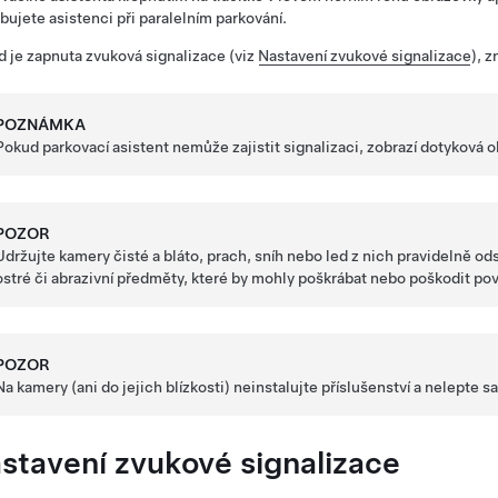
bujete asistenci při paralelním parkování.
 je zapnuta zvuková signalizace (viz
Nastavení zvukové signalizace
), z
POZNÁMKA
Pokud parkovací asistent nemůže zajistit signalizaci, zobrazí
dotyková o
POZOR
Udržujte kamery čisté a bláto, prach, sníh nebo led z nich pravidelně o
ostré či abrazivní předměty, které by mohly poškrábat nebo poškodit po
POZOR
Na kamery (ani do jejich blízkosti) neinstalujte příslušenství a nelepte 
stavení zvukové signalizace