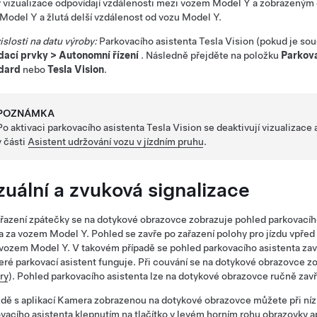
 vizualizace odpovídají vzdálenosti mezi vozem
Model Y
a zobrazeným 
Model Y
a žlutá delší vzdálenost od vozu
Model Y
.
islosti na datu výroby:
Parkovacího asistenta Tesla Vision
(pokud je sou
dací prvky
>
Autonomní řízení
. Následně přejděte na položku
Parkova
dard
nebo
Tesla Vision
.
POZNÁMKA
Po aktivaci parkovacího asistenta Tesla Vision se deaktivují vizualizace
v části
Asistent udržování vozu v jízdním pruhu
.
zuální a zvuková signalizace
řazení zpátečky se na
dotykové obrazovce
zobrazuje pohled parkovacího
 a za vozem
Model Y
. Pohled se zavře po zařazení polohy pro jízdu vpřed
 vozem
Model Y
. V takovém případě se pohled parkovacího asistenta zav
teré parkovací asistent funguje. Při couvání se na dotykové obrazovce z
ry
). Pohled parkovacího asistenta lze na dotykové obrazovce ručně zavř
ízdě s aplikací Kamera zobrazenou na dotykové obrazovce můžete při ní
vacího asistenta klepnutím na tlačítko v levém horním rohu obrazovky ap