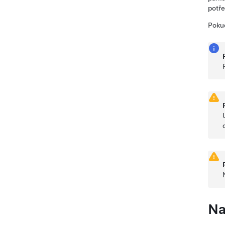
potře
Pokud
Na