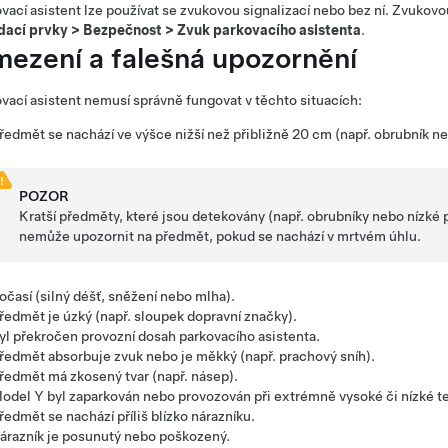
vací asistent lze používat se zvukovou signalizací nebo bez ní. Zvukov
dací prvky
>
Bezpečnost
>
Zvuk parkovacího asistenta
.
ezení a falešná upozornění
vací asistent nemusí správně fungovat v těchto situacích:
ředmět se nachází ve výšce nižší než přibližně
20 cm
(např. obrubník ne
POZOR
Kratší předměty, které jsou detekovány (např. obrubníky nebo nízk
nemůže upozornit na předmět, pokud se nachází v mrtvém úhlu.
očasí (silný déšť, sněžení nebo mlha).
ředmět je úzký (např. sloupek dopravní značky).
yl překročen provozní dosah parkovacího asistenta.
ředmět absorbuje zvuk nebo je měkký (např. prachový sníh).
ředmět má zkosený tvar (např. násep).
odel Y
byl zaparkován nebo provozován při extrémně vysoké či nízké te
ředmět se nachází příliš blízko nárazníku.
árazník je posunutý nebo poškozený.