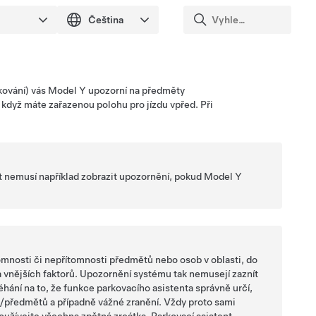
kování) vás
Model Y
upozorní na předměty
když máte zařazenou polohu pro jízdu vpřed. Při
 nemusí například zobrazit upozornění, pokud
Model Y
tomnosti či nepřítomnosti předmětů nebo osob v oblasti, do
da vnějších faktorů. Upozornění systému tak nemusejí zaznít
éhání na to, že funkce parkovacího asistenta správně určí,
a/předmětů a případně vážné zranění. Vždy proto sami