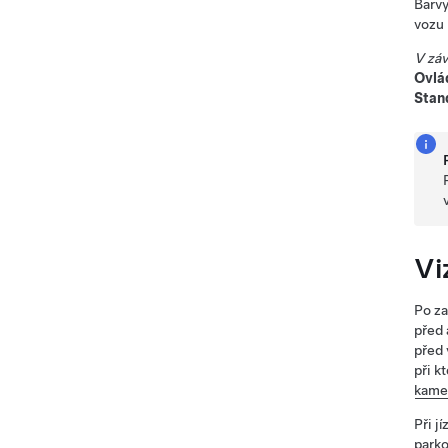
Barvy
vozu
V záv
Ovlá
Stan
Vi
Po za
před
před
při k
kame
Při j
parko