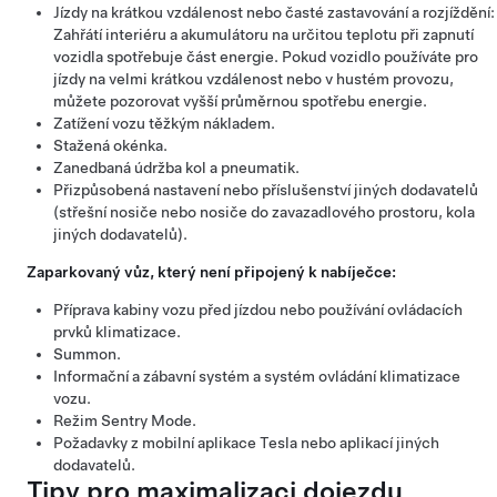
Jízdy na krátkou vzdálenost nebo časté zastavování a rozjíždění:
Zahřátí interiéru a akumulátoru na určitou teplotu při zapnutí
vozidla spotřebuje část energie. Pokud vozidlo používáte pro
jízdy na velmi krátkou vzdálenost nebo v hustém provozu,
můžete pozorovat vyšší průměrnou spotřebu energie.
Zatížení vozu těžkým nákladem.
Stažená okénka.
Zanedbaná údržba kol a pneumatik.
Přizpůsobená nastavení nebo příslušenství jiných dodavatelů
(střešní nosiče nebo nosiče do zavazadlového prostoru, kola
jiných dodavatelů).
Zaparkovaný vůz, který není připojený k nabíječce:
Příprava kabiny vozu před jízdou nebo používání ovládacích
prvků klimatizace.
Summon
.
Informační a zábavní systém a systém ovládání klimatizace
vozu.
Režim Sentry Mode.
Požadavky z mobilní aplikace Tesla nebo aplikací jiných
dodavatelů.
Tipy pro maximalizaci dojezdu