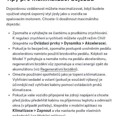
Dojezdovou vzdálenost můžete maximalizovat, když budete
využívat stejně úsporný styl jízdy jako u vozidla se
spalovacím motorem. Chcete-li dosáhnout maximálního
dojezdu:
Zpomalte a vyhýbejte se častému a prudkému zrychlování.
K regulaci zrychlení a rychlosti můžete využít režim Chill
(klepněte na
Ovládací prvky
>
Dynamika
>
Akcelerace
).
Pokud je to bezpečné, zpomalte postupně uvolněním pedálu
akcelerátoru namísto použití brzdového pedálu. Kdykoli se
Model Y
pohybuje a nemáte nohu na pedálu akcelerátoru,
regenerativní brzdění vůz zpomaluje a vrací energii zpět do
akumulátoru (viz
Regenerativní brzdění
).
Omezte používání spotřebičů jako je topení a klimatizace.
Vyhřívání sedadel a
volant
(pokud je součástí výbavy) je
účinnější než vyhřívání kabiny pomocí ovládacích prvků
klimatizace.
Pokud je vaše vozidlo připojené ke zdroji napájení a chcete
před jízdou předehřát kabinu na příjemnou teplotu a odmrazit
okna (v případě potřeby), klepněte v mobilní aplikaci na
Klimatizace
>
Zapnout
a vše nastavte podle vlastních
požadavků (viz
Mobilní aplikace
).