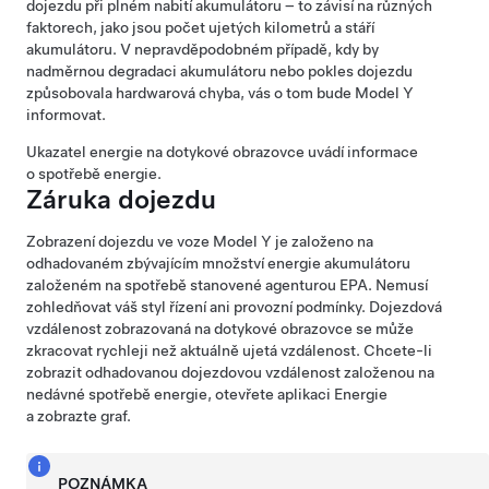
dojezdu při plném nabití akumulátoru – to závisí na různých
faktorech, jako jsou počet ujetých kilometrů a stáří
akumulátoru. V nepravděpodobném případě, kdy by
nadměrnou degradaci akumulátoru nebo pokles dojezdu
způsobovala hardwarová chyba, vás o tom bude
Model Y
informovat.
Ukazatel energie na
dotykové obrazovce
uvádí informace
o spotřebě energie.
Záruka dojezdu
Zobrazení dojezdu ve voze
Model Y
je založeno na
odhadovaném zbývajícím množství energie akumulátoru
založeném na spotřebě stanovené agenturou EPA. Nemusí
zohledňovat váš styl řízení ani provozní podmínky. Dojezdová
vzdálenost zobrazovaná na
dotykové obrazovce
se může
zkracovat rychleji než aktuálně ujetá vzdálenost.
Chcete-li
zobrazit odhadovanou dojezdovou vzdálenost založenou na
nedávné spotřebě energie, otevřete aplikaci Energie
a zobrazte graf.
POZNÁMKA