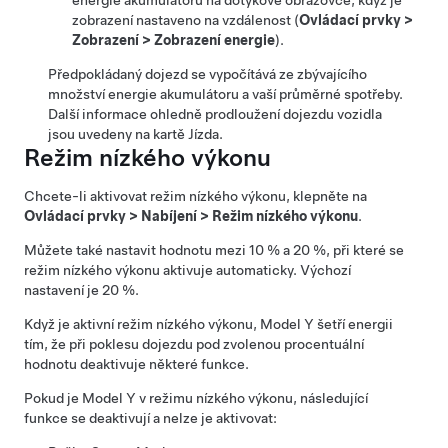
energie akumulátoru na dotykové obrazovce, když je
zobrazení nastaveno na vzdálenost (
Ovládací prvky
>
Zobrazení
>
Zobrazení energie
).
Předpokládaný dojezd se vypočítává ze zbývajícího
množství energie akumulátoru a vaší průměrné spotřeby.
Další informace ohledně prodloužení dojezdu vozidla
jsou uvedeny na kartě Jízda.
Režim nízkého výkonu
Chcete-li aktivovat režim nízkého výkonu, klepněte na
Ovládací prvky
>
Nabíjení
>
Režim nízkého výkonu
.
Můžete také nastavit hodnotu mezi 10 % a 20 %, při které se
režim nízkého výkonu aktivuje automaticky. Výchozí
nastavení je 20 %.
Když je aktivní režim nízkého výkonu,
Model Y
šetří energii
tím, že při poklesu dojezdu pod zvolenou procentuální
hodnotu deaktivuje některé funkce.
Pokud je
Model Y
v režimu nízkého výkonu, následující
funkce se deaktivují a nelze je aktivovat: