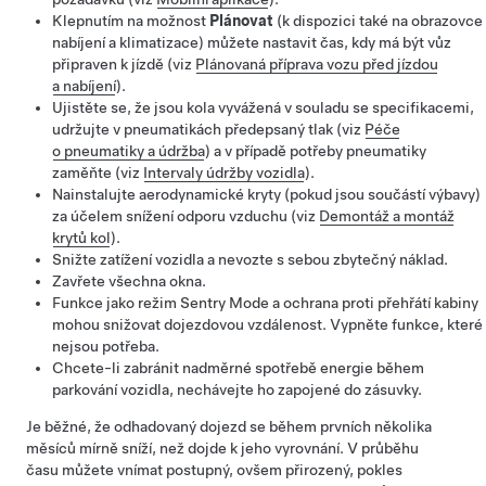
Klepnutím na možnost
Plánovat
(k dispozici také na obrazovce
nabíjení a klimatizace) můžete nastavit čas, kdy má být vůz
připraven k jízdě (viz
Plánovaná příprava vozu před jízdou
a nabíjení
).
Ujistěte se, že jsou kola vyvážená v souladu se specifikacemi,
udržujte v pneumatikách předepsaný tlak (viz
Péče
o pneumatiky a údržba
) a v případě potřeby pneumatiky
zaměňte (viz
Intervaly údržby vozidla
).
Nainstalujte aerodynamické kryty (pokud jsou součástí výbavy)
za účelem snížení odporu vzduchu (viz
Demontáž a montáž
krytů kol
).
Snižte zatížení vozidla a nevozte s sebou zbytečný náklad.
Zavřete všechna okna.
Funkce jako režim Sentry Mode a ochrana proti přehřátí kabiny
mohou snižovat dojezdovou vzdálenost. Vypněte funkce, které
nejsou potřeba.
Chcete-li zabránit nadměrné spotřebě energie během
parkování vozidla, nechávejte ho zapojené do zásuvky.
Je běžné, že odhadovaný dojezd se během prvních několika
měsíců mírně sníží, než dojde k jeho vyrovnání. V průběhu
času můžete vnímat postupný, ovšem přirozený, pokles