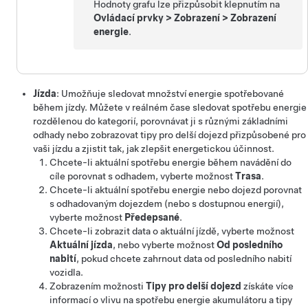
Hodnoty grafu lze přizpůsobit klepnutím na
Ovládací prvky
>
Zobrazení
>
Zobrazení
energie
.
Jízda
: Umožňuje sledovat množství energie spotřebované
během jízdy. Můžete v reálném čase sledovat spotřebu energie
rozdělenou do kategorií, porovnávat ji s různými základními
odhady nebo zobrazovat tipy pro delší dojezd přizpůsobené pro
vaši jízdu a zjistit tak, jak zlepšit energetickou účinnost.
Chcete-li aktuální spotřebu energie během navádění do
cíle porovnat s odhadem, vyberte možnost
Trasa
.
Chcete-li aktuální spotřebu energie nebo dojezd porovnat
s odhadovaným dojezdem (nebo s dostupnou energií),
vyberte možnost
Předepsané
.
Chcete-li zobrazit data o aktuální jízdě, vyberte možnost
Aktuální jízda
, nebo vyberte možnost
Od posledního
nabití
, pokud chcete zahrnout data od posledního nabití
vozidla.
Zobrazením možnosti
Tipy pro delší dojezd
získáte více
informací o vlivu na spotřebu energie akumulátoru a tipy