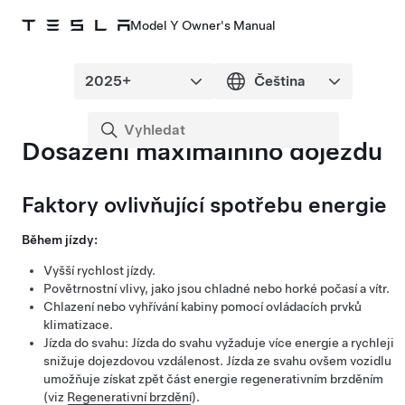
Model Y Owner's Manual
Dosažení maximálního dojezdu
Faktory ovlivňující spotřebu energie
Během jízdy:
Vyšší rychlost jízdy.
Povětrnostní vlivy, jako jsou chladné nebo horké počasí a vítr.
Chlazení nebo vyhřívání kabiny pomocí ovládacích prvků
klimatizace.
Jízda do svahu: Jízda do svahu vyžaduje více energie a rychleji
snižuje dojezdovou vzdálenost. Jízda ze svahu ovšem vozidlu
umožňuje získat zpět část energie regenerativním brzděním
(viz
Regenerativní brzdění
).