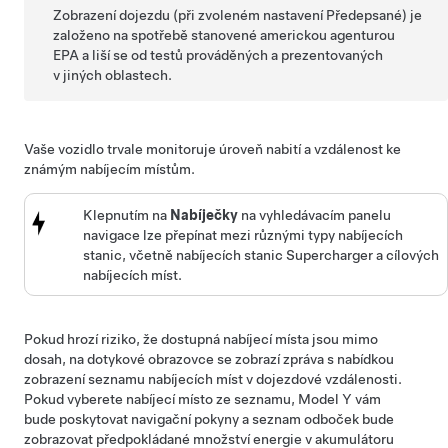
Zobrazení dojezdu (při zvoleném nastavení Předepsané) je
založeno na spotřebě stanovené americkou agenturou
EPA a liší se od testů prováděných a prezentovaných
v jiných oblastech.
Vaše vozidlo trvale monitoruje úroveň nabití a vzdálenost ke
známým nabíjecím místům.
Klepnutím na
Nabíječky
na vyhledávacím panelu
navigace lze přepínat mezi různými typy nabíjecích
stanic, včetně nabíjecích stanic Supercharger a cílových
nabíjecích míst.
Pokud hrozí riziko, že dostupná nabíjecí místa jsou mimo
dosah, na dotykové obrazovce se zobrazí zpráva s nabídkou
zobrazení seznamu nabíjecích míst v dojezdové vzdálenosti.
Pokud vyberete nabíjecí místo ze seznamu,
Model Y
vám
bude poskytovat navigační pokyny a seznam odboček bude
zobrazovat předpokládané množství energie v akumulátoru