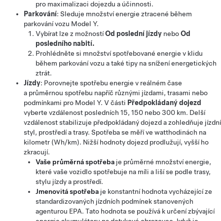
pro maximalizaci dojezdu a účinnosti.
Parkování
: Sleduje množství energie ztracené během
parkování vozu
Model Y
.
Vybírat lze z možností
Od poslední jízdy
nebo
Od
posledního nabití.
Prohlédněte si množství spotřebované energie v klidu
během parkování vozu a také tipy na snížení energetických
ztrát.
Jízdy
: Porovnejte spotřebu energie v reálném čase
a průměrnou spotřebu napříč různými jízdami, trasami nebo
podmínkami pro
Model Y
. V části
Předpokládaný dojezd
vyberte vzdálenost posledních
15, 150 nebo 300 km
. Delší
vzdálenost stabilizuje předpokládaný dojezd a zohledňuje jízdní
styl, prostředí a trasy. Spotřeba se měří ve
watthodinách na
kilometr (Wh/km)
. Nižší hodnoty dojezd prodlužují, vyšší ho
zkracují.
Vaše průměrná spotřeba
je průměrné množství energie,
které vaše vozidlo spotřebuje na míli a liší se podle trasy,
stylu jízdy a prostředí.
Jmenovitá spotřeba
je konstantní hodnota vycházející ze
standardizovaných jízdních podmínek stanovených
agenturou EPA. Tato hodnota se používá k určení zbývající