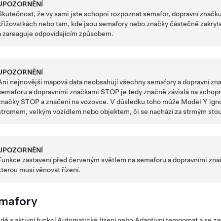
UPOZORNĚNÍ
Skutečnost, že vy sami jste schopni rozpoznat semafor, dopravní znač
křižovatkách nebo tam, kde jsou semafory nebo značky částečně zakryt
a zareaguje odpovídajícím způsobem.
UPOZORNĚNÍ
Ani nejnovější mapová data neobsahují všechny semafory a dopravní z
semaforu a dopravními značkami STOP je tedy značně závislá na schopn
značky STOP a značení na vozovce. V důsledku toho může
Model Y
igno
stromem, velkým vozidlem nebo objektem, či se nachází za strmým stou
UPOZORNĚNÍ
Funkce zastavení před červeným světlem na semaforu a dopravními zna
kterou musí věnovat řízení.
mafory
ízdě s aktivní funkcí
Automatické řízení
nebo
Adaptivní tempomat
a se z