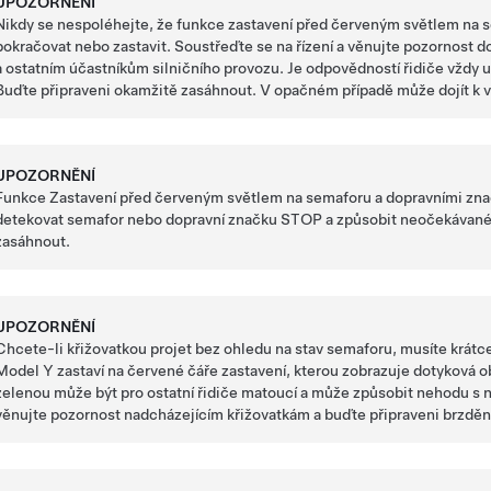
UPOZORNĚNÍ
Nikdy se nespoléhejte, že funkce zastavení před červeným světlem na 
pokračovat nebo zastavit. Soustřeďte se na řízení a věnujte pozornost 
a ostatním účastníkům silničního provozu. Je odpovědností řidiče vždy u
Buďte připraveni okamžitě zasáhnout. V opačném případě může dojít k
UPOZORNĚNÍ
Funkce
Zastavení před červeným světlem na semaforu a dopravními z
detekovat semafor nebo dopravní značku STOP a způsobit neočekávan
zasáhnout.
UPOZORNĚNÍ
Chcete-li křižovatkou projet bez ohledu na stav semaforu, musíte krátc
Model Y
zastaví na červené čáře zastavení, kterou zobrazuje
dotyková o
zelenou může být pro ostatní řidiče matoucí a může způsobit nehodu s
věnujte pozornost nadcházejícím křižovatkám a buďte připraveni brzděn