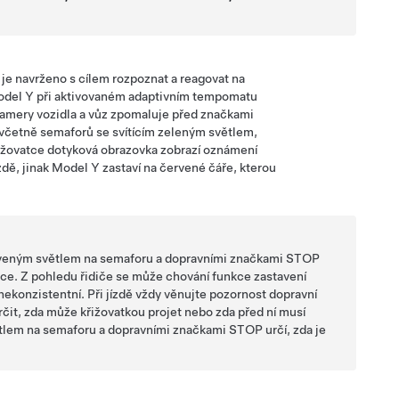
je navrženo s cílem rozpoznat a reagovat na
del Y
při aktivovaném adaptivním tempomatu
amery vozidla a vůz zpomaluje před značkami
četně semaforů se svítícím zeleným světlem,
ižovatce
dotyková obrazovka
zobrazí oznámení
zdě, jinak
Model Y
zastaví na červené čáře, kterou
rveným světlem na semaforu a dopravními značkami STOP
ovce. Z pohledu řidiče se může chování funkce zastavení
konzistentní. Při jízdě vždy věnujte pozornost dopravní
rčit, zda může křižovatkou projet nebo zda před ní musí
ětlem na semaforu a dopravními značkami STOP určí, zda je