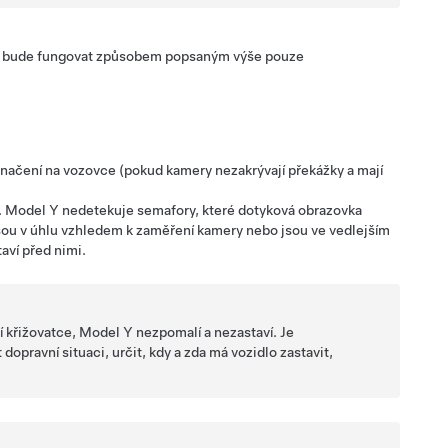
bude fungovat způsobem popsaným výše pouze
ačení na vozovce (pokud kamery nezakrývají překážky a mají
.
Model Y
nedetekuje semafory, které
dotyková obrazovka
sou v úhlu vzhledem k zaměření kamery nebo jsou ve vedlejším
aví před nimi.
í křižovatce,
Model Y
nezpomalí a nezastaví. Je
opravní situaci, určit, kdy a zda má vozidlo zastavit,