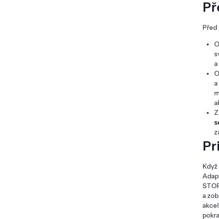
Př
Před
O
s
a
O
a
m
a
Z
s
z
Pr
Když
Adap
STOP 
a zob
akcel
pokra