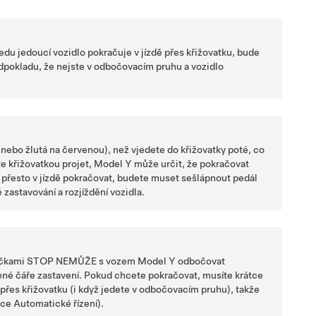
vpředu jedoucí vozidlo pokračuje v jízdě přes křižovatku, bude
edpokladu, že nejste v odbočovacím pruhu a vozidlo
nebo žlutá na červenou), než vjedete do křižovatky poté, co
te křižovatkou projet,
Model Y
může určit, že pokračovat
t přesto v jízdě pokračovat, budete muset sešlápnout pedál
 zastavování a rozjíždění vozidla.
značkami STOP NEMŮŽE s vozem
Model Y
odbočovat
ené čáře zastavení. Pokud chcete pokračovat, musíte krátce
přes křižovatku (i když jedete v odbočovacím pruhu), takže
kce
Automatické řízení
)
.