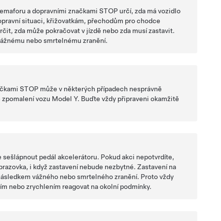
semaforu a dopravními značkami STOP určí, zda má vozidlo
dopravní situaci, křižovatkám, přechodům pro chodce
rčit, zda může pokračovat v jízdě nebo zda musí zastavit.
 vážnému nebo smrtelnému zranění.
načkami STOP
může v některých případech nesprávně
é zpomalení vozu
Model Y
. Buďte vždy připraveni okamžitě
e sešlápnout pedál akcelerátoru. Pokud akci nepotvrdíte,
brazovka
, i když zastavení nebude nezbytné. Zastavení na
 následkem vážného nebo smrtelného zranění. Proto vždy
ím nebo zrychlením reagovat na okolní podmínky.