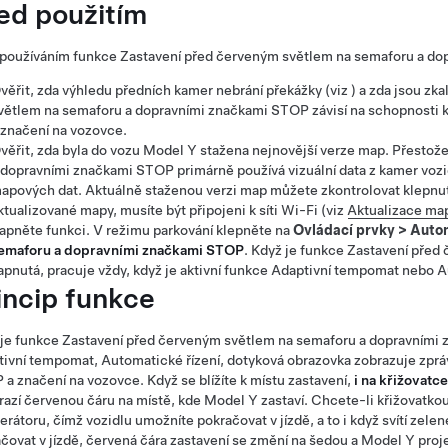
ed použitím
 používáním funkce
Zastavení před červeným světlem na semaforu a d
věřit, zda výhledu předních kamer nebrání překážky (viz ) a zda jsou zka
větlem na semaforu a dopravními značkami STOP
závisí na schopnosti
 značení na vozovce.
věřit, zda byla do vozu
Model Y
stažena nejnovější verze map. Přestož
 dopravními značkami STOP primárně používá vizuální data z kamer vozid
apových dat. Aktuálně staženou verzi map můžete zkontrolovat klepnu
ktualizované mapy, musíte být připojeni k síti Wi-Fi (viz
Aktualizace ma
apněte funkci. V režimu parkování klepněte na
Ovládací prvky
>
Auton
emaforu a dopravními značkami STOP
. Když je funkce
Zastavení před
apnutá, pracuje vždy, když je aktivní funkce
Adaptivní tempomat
nebo
A
incip funkce
 je funkce
Zastavení před červeným světlem na semaforu a dopravními
tivní tempomat
,
Automatické řízení
,
dotyková obrazovka
zobrazuje zprá
a značení na vozovce. Když se blížíte k místu zastavení,
i na křižovatce
razí červenou čáru na místě, kde
Model Y
zastaví. Chcete-li křižovatkou
erátoru, čímž vozidlu umožníte pokračovat v jízdě, a to i když svítí zele
čovat v jízdě, červená čára zastavení se změní na šedou a
Model Y
proje