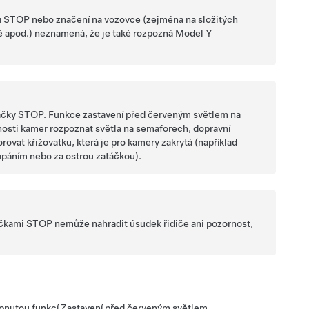
ku STOP nebo značení na vozovce (zejména na složitých
é apod.) neznamená, že je také rozpozná
Model Y
načky STOP. Funkce zastavení před červeným světlem na
osti kamer rozpoznat světla na semaforech, dopravní
rovat křižovatku, která je pro kamery zakrytá (například
páním nebo za ostrou zatáčkou).
čkami STOP nemůže nahradit úsudek řidiče ani pozornost,
apnutou funkcí
Zastavení před červeným světlem