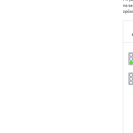
na s
způs