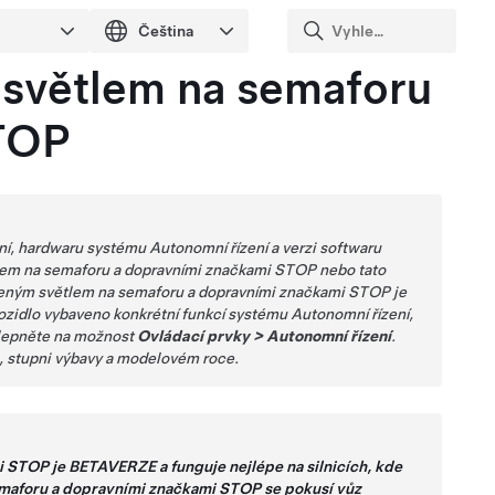
 světlem na semaforu
STOP
ení, hardwaru systému
Autonomní řízení
a verzi softwaru
lem na semaforu a dopravními značkami STOP
nebo tato
veným světlem na semaforu a dopravními značkami STOP
je
 vozidlo vybaveno konkrétní funkcí systému
Autonomní řízení
,
klepněte na možnost
Ovládací prvky
>
Autonomní řízení
.
u, stupni výbavy a modelovém roce.
mi STOP
je BETAVERZE a funguje nejlépe na silnicích, kde
emaforu a dopravními značkami STOP
se pokusí vůz