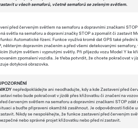
zastavit u všech semaforů, včetně semaforů se zeleným světlem.
avení před červeným světlem na semaforu a dopravními značkami STOP
ná světla na semaforu a dopravní značky STOP a zpomalit či zastavit
Mo
 funkci
Automatické řízení
.
Funkce využívá kromě dat GPS také přední k
 některým dopravním značením a před všemi detekovanými semafory, v
jícím žlutým světlem i vypnutými světly. Při příjezdu vozu
Model Y
ke kř
novaném zpomalení vozidla. Je třeba potvrdit, že chcete pokračovat v jí
azuje
dotyková obrazovka
.
UPOZORNĚNÍ
NIKDY
nepředpokládejte ani neodhadujte, kdy a kde
Zastavení před če
zastaví nebo bude pokračovat v jízdě přes křižovatku či značení na voz
před červeným světlem na semaforu a dopravními značkami STOP zdát ne
situaci a buďte připraveni okamžitě zasáhnout. Je odpovědností řidiče u
zastavit. Nikdy se nespoléhejte, že funkce zastavení před červeným sv
bezpečné nebo správné projet křižovatku nebo před ní zastavit.