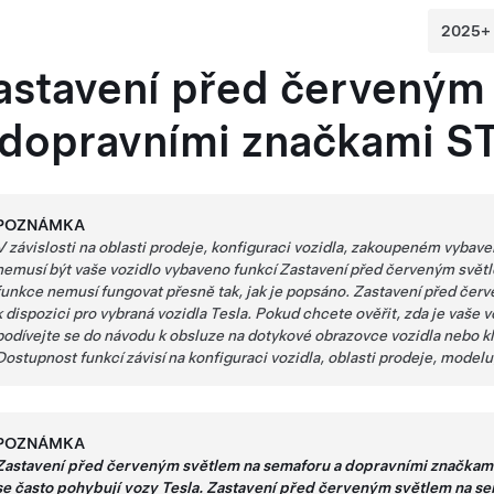
astavení před červeným
 dopravními značkami 
POZNÁMKA
V závislosti na oblasti prodeje, konfiguraci vozidla, zakoupeném vybav
nemusí být vaše vozidlo vybaveno funkcí
Zastavení před červeným svět
funkce nemusí fungovat přesně tak, jak je popsáno.
Zastavení před čer
k dispozici pro vybraná vozidla Tesla. Pokud chcete ověřit, zda je vaše
podívejte se do návodu k obsluze na dotykové obrazovce vozidla nebo 
Dostupnost funkcí závisí na konfiguraci vozidla, oblasti prodeje, model
POZNÁMKA
Zastavení před červeným světlem na semaforu a dopravními značka
se často pohybují vozy Tesla.
Zastavení před červeným světlem na s