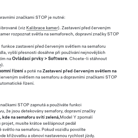
opravními značkami STOP
je nutné:
librované (viz
Kalibrace kamer
).
Zastavení před červeným
 kamer rozpoznat světla na semaforech, dopravní značky STOP
e funkce zastavení před červeným světlem na semaforu
la, vyšší přesnosti dosáhne při používání nejnovějších
tím na
Ovládací prvky
>
Software
. Chcete-li stáhnout
p
).
omní řízení
a poté na
Zastavení před červeným světlem na
 červeným světlem na semaforu a dopravními značkami STOP
utomatické řízení
.
 značkami STOP
zapnutá a používáte funkci
vu, že jsou detekovány semafory, dopravní značky
, kde na semaforu svítí zelená,
Model Y
zpomalí
 projet, musíte krátce sešlápnout pedál
né světlo na semaforu. Pokud vozidlu povolíte
de křižovatku a obnoví nastavenou rychlost jízdy.