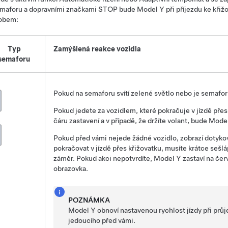
emaforu a dopravními značkami STOP
bude
Model Y
při příjezdu ke kři
obem:
Typ
Zamýšlená reakce vozidla
semaforu
Pokud na semaforu svítí zelené světlo nebo je semafor 
Pokud jedete za vozidlem, které pokračuje v jízdě přes
čáru zastavení a v případě, že držíte
volant
, bude
Mode
Pokud před vámi nejede žádné vozidlo, zobrazí
dotyko
pokračovat v jízdě přes křižovatku, musíte krátce sešlá
záměr. Pokud akci nepotvrdíte,
Model Y
zastaví na čer
obrazovka
.
POZNÁMKA
Model Y
obnoví nastavenou rychlost jízdy při prů
jedoucího před vámi.