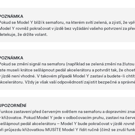
POZNÁMKA
Pokud se
Model Y
blíží k semaforu, na kterém svítí zelená, a zjistí, že 
Model Y
rovněž pokračovat v jízdě bez vyžádání vašeho potvrzení za př
detekuje, že držíte
volant
.
POZNÁMKA
Pokud se změní signál na semaforu (například se zelená změní na žlutou 
jste museli krátce sešlápnout pedál akcelerátoru a potvrdit tak, že chce
v jízdě není vhodné. V takovém případě
Model Y
zastaví a budete-li chtí
akcelerátoru. Vždy je však vaší odpovědností zajistit bezpečné a správné
UPOZORNĚNÍ
Funkce zastavení před červeným světlem na semaforu a dopravními 
v křižovatce. Pokud
Model Y
jede v odbočovacím pruhu, zastaví na červ
sešlápnout pedál akcelerátoru –
Model Y
bude pokračovat v jízdě
rovně
při průjezdu křižovatkou MUSÍTE
Model Y
řídit ručně
(čímž se zruší fun