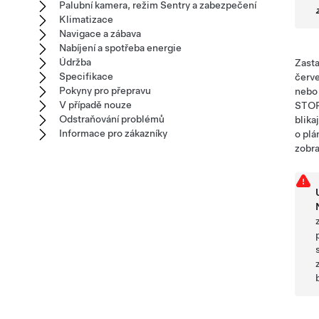
Palubní kamera, režim Sentry a zabezpečení
Klimatizace
Navigace a zábava
Nabíjení a spotřeba energie
Údržba
Zast
Specifikace
červe
Pokyny pro přepravu
nebo
V případě nouze
STOP,
Odstraňování problémů
blika
Informace pro zákazníky
o plá
zobr