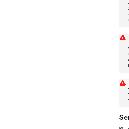
Se
Při j