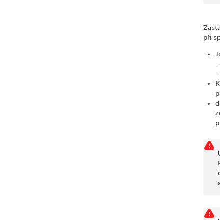
Zast
při s
J
K
p
d
z
p