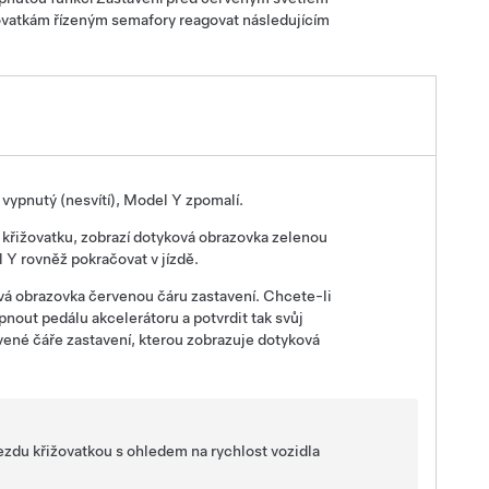
žovatkám řízeným semafory reagovat následujícím
vypnutý (nesvítí),
Model Y
zpomalí.
 křižovatku, zobrazí
dotyková obrazovka
zelenou
l Y
rovněž pokračovat v jízdě.
vá obrazovka
červenou čáru zastavení.
Chcete-li
pnout pedálu akcelerátoru a potvrdit tak svůj
vené čáře zastavení, kterou zobrazuje
dotyková
jezdu křižovatkou s ohledem na rychlost vozidla