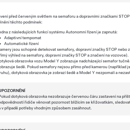
avení před červeným světlem na semaforu a dopravními značkami STOP
plnění těchto podmínek:
edna z následujících funkcí systému
Autonomní řízení
je zapnutá:
Adaptivní tempomat
Automatické řízení
amery jsou schopné detekovat semafory, dopravní značky STOP nebo zn
římý výhled na semafory, dopravní značky STOP a značení na vozovce).
otyková obrazovka
vozu
Model Y
zobrazuje nadcházející semafor tučně
obrazuje šedě. Pokud semafory nejsou přímo před kamerou (například j
ruhu),
dotyková obrazovka
je zobrazí šedě a
Model Y
nezpomalí a nezast
UPOZORNĚNÍ
Pokud
dotyková obrazovka
nezobrazuje červenou čáru zastavení na příšt
odpovědností řidiče věnovat pozornost blížícím se křižovatkám, sledovat d
a v případě potřeby vhodným způsobem zasáhnout.