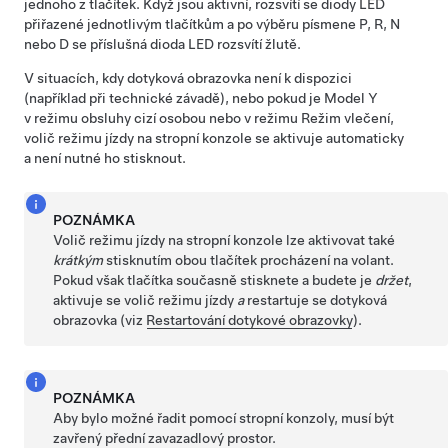
jednoho z tlačítek. Když jsou aktivní, rozsvítí se diody LED
přiřazené jednotlivým tlačítkům a po výběru písmene P, R, N
nebo D se příslušná dioda LED rozsvítí žlutě.
V situacích, kdy dotyková obrazovka není k dispozici
(například při technické závadě), nebo pokud je
Model Y
v režimu obsluhy cizí osobou nebo v režimu
Režim vlečení
,
volič režimu jízdy na stropní konzole se aktivuje automaticky
a není nutné ho stisknout.
POZNÁMKA
Volič režimu jízdy na stropní konzole lze aktivovat také
krátkým
stisknutím obou tlačítek procházení na
volant
.
Pokud však tlačítka současně stisknete a budete je
držet
,
aktivuje se volič režimu jízdy
a
restartuje se dotyková
obrazovka (viz
Restartování dotykové obrazovky
).
POZNÁMKA
Aby bylo možné řadit pomocí stropní konzoly, musí být
zavřený přední zavazadlový prostor.