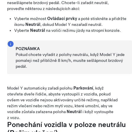
nesešlápnete brzdový pedál. Chcete-li zařadit neutrál,
proveďte některou z následujících akcí:
Vyberte možnost
Ovládací prvky
a poté stiskněte a přidržte
ikonu
Neutrál
, dokud
Model Y
nezařadí neutrál.
Vyberte
Neutrál
na voliči režimu jízdy na
stropní konzole
.
POZNÁMKA
Pokud chcete vyřadit z polohy neutrálu, když
Model Y
jede
pomaleji než přibližně
8 km/h
, musíte sešlápnout brzdový
pedál.
Model Y
automaticky zařadí polohu
Parkování
, když
otevřete dveře řidiče, abyste vystoupili z vozidla, pokud
ovšem ve vozidle nejsou aktivovány určité režimy, například
režim vlečení nebo režim mytí vozu, které umožní, aby ve
vozidle zůstala zařazena poloha
Neutrál
i když vystoupíte
z vozu.
Ponechání vozidla v poloze neutrálu