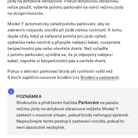
jízdy na dotykové obrazovce. Pokud dotykovou obrazovku
nelze použít, vyberte polohu parkování na voliči režimu jízdy
na
stropní konzole
.
Model Y
automaticky zařadí polohu parkování, aby se
zabránilo rozjezdu vozidla při jízdě nízkou rychlostí. K tomu
dojde vždy, když je zařazená poloha pro jízdu vpřed,
zpátečka nebo neutrál a připojíte nabíjecí kabel, rozepnete
bezpečnostní pás nebo otevřete dveře. Než vyřadíte
z polohy parkování, ujistěte se, že je odpojený nabíjecí
kabel, zapněte si bezpečnostní pás a zavřete dveře.
Pokus o aktivaci parkovací brzdy při rychlosti vyšší než
8 km/h
zapříčiní nouzové brzdění (viz
Brzdění a zastavení
).
POZNÁMKA
Stisknutím a přidržením tlačítka
Parkování
na panelu
režimu jízdy na dotykové obrazovce můžete
Model Y
zastavit v nouzové situaci, pokud brzdy nefungují správně.
Nepoužívejte tento postup k zastavení vozidla, pokud to
není absolutně nezbytné.