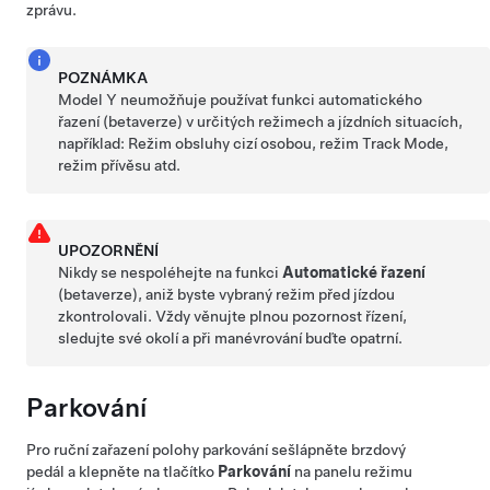
zprávu.
POZNÁMKA
Model Y
neumožňuje používat funkci automatického
řazení (betaverze) v určitých režimech a jízdních situacích,
například: Režim obsluhy cizí osobou, režim Track Mode,
režim přívěsu atd.
UPOZORNĚNÍ
Nikdy se nespoléhejte na funkci
Automatické řazení
(betaverze), aniž byste vybraný režim před jízdou
zkontrolovali. Vždy věnujte plnou pozornost řízení,
sledujte své okolí a při manévrování buďte opatrní.
Parkování
Pro ruční zařazení polohy parkování sešlápněte brzdový
pedál a klepněte na tlačítko
Parkování
na panelu režimu