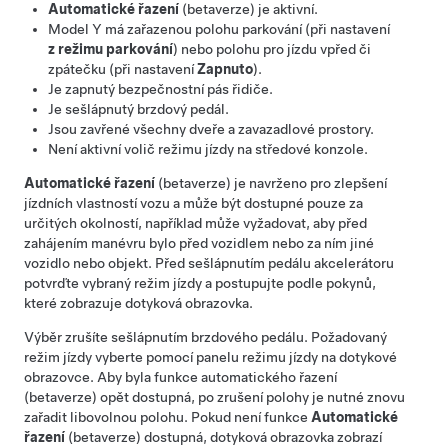
Automatické řazení
(betaverze) je aktivní.
Model Y
má zařazenou polohu parkování (při nastavení
z režimu parkování
) nebo polohu pro jízdu vpřed či
zpátečku (při nastavení
Zapnuto
).
Je zapnutý bezpečnostní pás řidiče.
Je sešlápnutý brzdový pedál.
Jsou zavřené všechny dveře a zavazadlové prostory.
Není aktivní volič režimu jízdy na středové konzole.
Automatické řazení
(betaverze) je navrženo pro zlepšení
jízdních vlastností vozu a může být dostupné pouze za
určitých okolností, například může vyžadovat, aby před
zahájením manévru bylo před vozidlem nebo za ním jiné
vozidlo nebo objekt. Před sešlápnutím pedálu akcelerátoru
potvrďte vybraný režim jízdy a postupujte podle pokynů,
které zobrazuje
dotyková obrazovka
.
Výběr zrušíte sešlápnutím brzdového pedálu. Požadovaný
režim jízdy vyberte pomocí panelu režimu jízdy na dotykové
obrazovce. Aby byla funkce automatického řazení
(betaverze) opět dostupná, po zrušení polohy je nutné znovu
zařadit libovolnou polohu. Pokud není funkce
Automatické
řazení
(betaverze) dostupná,
dotyková obrazovka
zobrazí