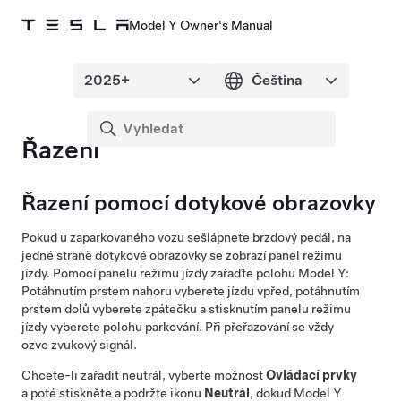
Model Y Owner's Manual
Řazení
Řazení pomocí dotykové obrazovky
Pokud u zaparkovaného vozu sešlápnete brzdový pedál, na
jedné straně dotykové obrazovky se zobrazí panel režimu
jízdy. Pomocí panelu režimu jízdy zařaďte polohu
Model Y
:
Potáhnutím prstem nahoru vyberete jízdu vpřed, potáhnutím
prstem dolů vyberete zpátečku a stisknutím panelu režimu
jízdy vyberete polohu parkování. Při přeřazování se vždy
ozve zvukový signál.
Chcete-li zařadit neutrál, vyberte možnost
Ovládací prvky
a poté stiskněte a podržte ikonu
Neutrál
, dokud
Model Y