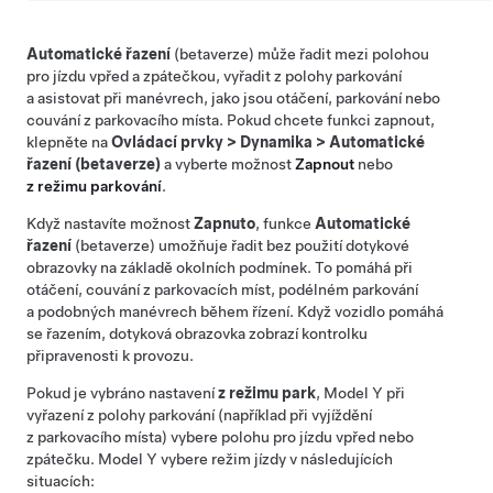
Automatické řazení
(betaverze) může řadit mezi polohou
pro jízdu vpřed a zpátečkou, vyřadit z polohy parkování
a asistovat při manévrech, jako jsou otáčení, parkování nebo
couvání z parkovacího místa. Pokud chcete funkci zapnout,
klepněte na
Ovládací prvky
>
Dynamika
>
Automatické
řazení (betaverze)
a vyberte možnost
Zapnout
nebo
z režimu parkování
.
Když nastavíte možnost
Zapnuto
, funkce
Automatické
řazení
(betaverze) umožňuje řadit bez použití dotykové
obrazovky na základě okolních podmínek. To pomáhá při
otáčení, couvání z parkovacích míst, podélném parkování
a podobných manévrech během řízení. Když vozidlo pomáhá
se řazením,
dotyková obrazovka
zobrazí kontrolku
připravenosti k provozu.
Pokud je vybráno nastavení
z režimu park
,
Model Y
při
vyřazení z polohy parkování (například při vyjíždění
z parkovacího místa) vybere polohu pro jízdu vpřed nebo
zpátečku.
Model Y
vybere režim jízdy v následujících
situacích: