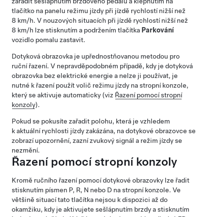
zařadit sešlápnutím brzdového pedálu a klepnutím na
tlačítko na panelu režimu jízdy při jízdě rychlostí nižší než
8 km/h
. V nouzových situacích při jízdě rychlostí nižší než
8 km/h
lze stisknutím a podržením tlačítka
Parkování
vozidlo pomalu zastavit.
Dotyková obrazovka je upřednostňovanou metodou pro
ruční řazení. V nepravděpodobném případě, kdy je dotyková
obrazovka bez elektrické energie a nelze ji používat, je
nutné k řazení použít volič režimu jízdy na
stropní konzole
,
který se aktivuje automaticky (viz
Řazení pomocí stropní
konzoly
).
Pokud se pokusíte zařadit polohu, která je vzhledem
k aktuální rychlosti jízdy zakázána, na
dotykové obrazovce
se
zobrazí upozornění, zazní zvukový signál a režim jízdy se
nezmění.
Řazení pomocí stropní konzoly
Kromě ručního řazení pomocí dotykové obrazovky lze řadit
stisknutím písmen P, R, N nebo D na stropní konzole. Ve
většině situací tato tlačítka nejsou k dispozici až do
okamžiku, kdy je aktivujete sešlápnutím brzdy a stisknutím