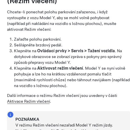
(
Režim vlečení
)
Chcete-li ponechat polohu parkování zařazenou, i když
vystoupíte z vozu
Model Y
, aby se mohl volně pohybovat
(například při nakládání na vozidlo s ložnou plochou), musíte
aktivovat
Režim vlečení
:
Zařaďte polohu parkování.
Sešlápněte brzdový pedál.
Klepněte na
Ovládací prvky
>
Servis
>
Tažení vozidla
. Na
dotykové obrazovce se zobrazí zpráva s pokyny pro správný
způsob přepravy vozu
Model Y
.
Klepněte na
Aktivovat režim vlečení
.
Model Y
se nyní volně
pohybuje a lze ho na krátkou vzdálenost pomalu tlačit
(maximálně rychlostí chůze) nebo táhnout navijákem (například
na vozidlo s ložnou plochou).
Další informace o režimu
Režim vlečení
jsou uvedeny v části
Aktivace Režim vlečení
.
POZNÁMKA
V režimu
Režim vlečení
nezařadí
Model Y
režim jízdy.