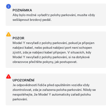
POZNÁMKA
Aby bylo možné
vyřadit
z polohy parkování, musíte vždy
sešlápnout brzdový pedál.
POZOR
Model Y
nevyřadí z polohy parkování, pokud je připojen
nabíjecí kabel, nebo pokud nabíjecí port není schopen
zjistit, zda je nabíjecí kabel připojen. V situacích, kdy
Model Y
nevyřadí z polohy parkování, si na dotykové
obrazovce přečtěte pokyny, jak postupovat.
UPOZORNĚNÍ
Je odpovědností řidiče před opuštěním vozidla vždy
zkontrolovat, zda je zařazena poloha parkování. Nikdy se
nespoléhejte, že
Model Y
automaticky zařadí polohu
parkování.