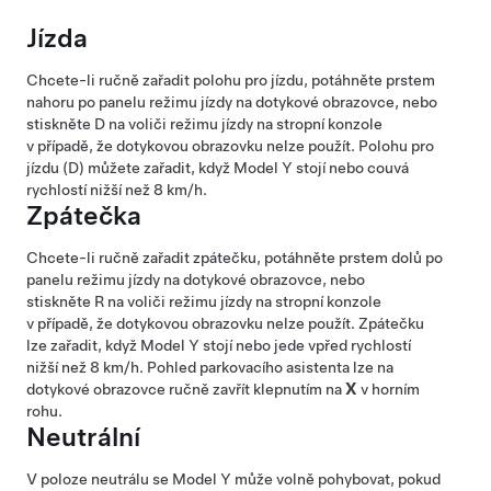
Jízda
Chcete-li ručně zařadit polohu pro jízdu, potáhněte prstem
nahoru po panelu režimu jízdy na dotykové obrazovce, nebo
stiskněte D na voliči režimu jízdy na
stropní konzole
v případě, že dotykovou obrazovku nelze použít. Polohu pro
jízdu (D) můžete zařadit, když
Model Y
stojí nebo couvá
rychlostí nižší než
8 km/h
.
Zpátečka
Chcete-li ručně zařadit zpátečku, potáhněte prstem dolů po
panelu režimu jízdy na dotykové obrazovce, nebo
stiskněte R na voliči režimu jízdy na
stropní konzole
v případě, že dotykovou obrazovku nelze použít. Zpátečku
lze zařadit, když
Model Y
stojí nebo jede vpřed rychlostí
nižší než
8 km/h
.
Pohled parkovacího asistenta lze na
dotykové obrazovce ručně zavřít klepnutím na
X
v horním
rohu.
Neutrální
V poloze neutrálu se
Model Y
může volně pohybovat, pokud