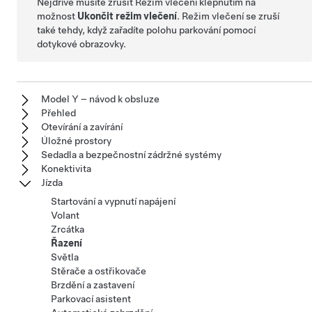
Nejdříve musíte zrušit
Režim vlečení
klepnutím na
možnost
Ukončit režim vlečení
.
Režim vlečení
se zruší
také tehdy, když zařadíte polohu parkování pomocí
dotykové obrazovky.
Model Y – návod k obsluze
Přehled
Otevírání a zavírání
Úložné prostory
Sedadla a bezpečnostní zádržné systémy
Konektivita
Jízda
Startování a vypnutí napájení
Volant
Zrcátka
Řazení
Světla
Stěrače a ostřikovače
Brzdění a zastavení
Parkovací asistent