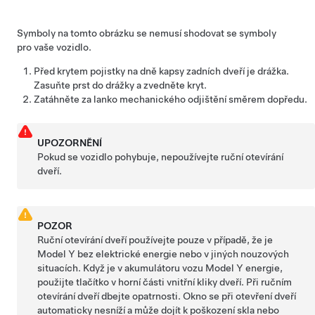
Symboly na tomto obrázku se nemusí shodovat se symboly
pro vaše vozidlo.
Před krytem pojistky na dně kapsy zadních dveří je drážka.
Zasuňte prst do drážky a zvedněte kryt.
Zatáhněte za lanko mechanického odjištění směrem dopředu.
UPOZORNĚNÍ
Pokud se vozidlo pohybuje, nepoužívejte ruční otevírání
dveří.
POZOR
Ruční otevírání dveří používejte pouze v případě, že je
Model Y
bez elektrické energie nebo v jiných nouzových
situacích. Když je v akumulátoru vozu
Model Y
energie,
použijte tlačítko v horní části vnitřní kliky dveří. Při ručním
otevírání dveří dbejte opatrnosti. Okno se při otevření dveří
automaticky nesníží a může dojít k poškození skla nebo