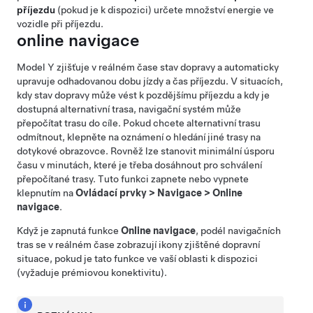
příjezdu
(pokud je k dispozici) určete množství energie ve
vozidle při příjezdu.
online navigace
Model Y
zjišťuje v reálném čase stav dopravy a automaticky
upravuje odhadovanou dobu jízdy a čas příjezdu. V situacích,
kdy stav dopravy může vést k pozdějšímu příjezdu a kdy je
dostupná alternativní trasa, navigační systém může
přepočítat trasu do cíle.
Pokud chcete alternativní trasu
odmítnout, klepněte na oznámení o hledání jiné trasy na
dotykové obrazovce.
Rovněž lze stanovit minimální úsporu
času v minutách, které je třeba dosáhnout pro schválení
přepočítané trasy. Tuto funkci zapnete nebo vypnete
klepnutím na
Ovládací prvky
>
Navigace
>
Online
navigace
.
Když je zapnutá funkce
Online navigace
, podél navigačních
tras se v reálném čase zobrazují ikony zjištěné dopravní
situace, pokud je tato funkce ve vaší oblasti k dispozici
(vyžaduje prémiovou konektivitu).