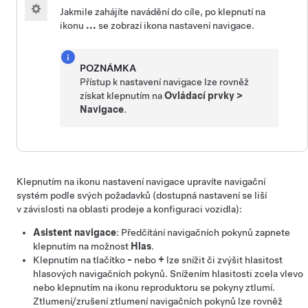
Jakmile zahájíte navádění do cíle, po klepnutí na
ikonu
...
se zobrazí ikona nastavení navigace.
POZNÁMKA
Přístup k nastavení navigace lze rovněž
získat klepnutím na
Ovládací prvky
>
Navigace
.
Klepnutím na ikonu nastavení navigace upravíte navigační
systém podle svých požadavků (dostupná nastavení se liší
v závislosti na oblasti prodeje a konfiguraci vozidla):
Asistent navigace
: Předčítání navigačních pokynů zapnete
klepnutím na možnost
Hlas
.
Klepnutím na tlačítko
-
nebo
+
lze snížit či zvýšit hlasitost
hlasových navigačních pokynů. Snížením hlasitosti zcela vlevo
nebo klepnutím na ikonu reproduktoru se pokyny ztlumí.
Ztlumení/zrušení ztlumení navigačních pokynů lze rovněž