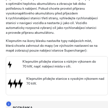
s optimální teplotou akumulátoru a zkracuje tak dobu
potřebnou k nabíjení.
Pokud chcete provést přípravu
vysokonapěťového akumulátoru před příjezdem
k rychlonabíjecí stanici třetí strany, vyhledejte rychlonabíjecí
stanici v navigaci vozidla a nastavte ji jako cíl. Vozidlo
automaticky rozpozná vybraný cíl jako rychlonabíjecí stanici
a provede přípravu akumulátoru.
Klepnutím na ikony blesku nastavíte typy nabíjecích míst,
která chcete zahrnout do mapy (ve výchozím nastavení se na
mapě zobrazují pouze nabíjecí stanice Supercharger):
Klepnutím přidejte stanice s nízkým výkonem do
70 kW, např. nabíjecí místa v cíli.
Klepnutím přidejte stanice s vysokým výkonem nad
70 kW.
POZNÁMKA