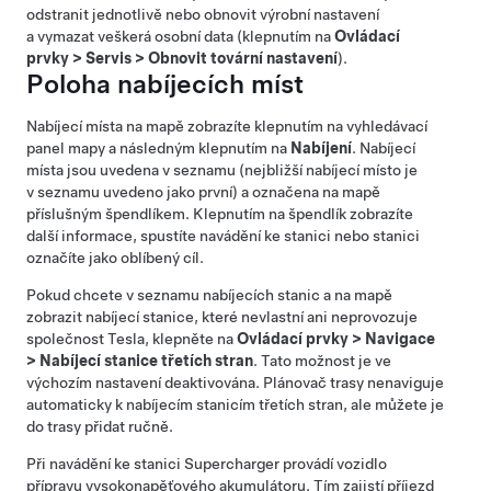
odstranit jednotlivě nebo obnovit výrobní nastavení
a vymazat veškerá osobní data (klepnutím na
Ovládací
prvky
>
Servis
>
Obnovit tovární nastavení
).
Poloha nabíjecích míst
Nabíjecí místa na mapě zobrazíte klepnutím na vyhledávací
panel mapy a následným klepnutím na
Nabíjení
. Nabíjecí
místa jsou uvedena v seznamu (nejbližší nabíjecí místo je
v seznamu uvedeno jako první) a označena na mapě
příslušným špendlíkem. Klepnutím na špendlík zobrazíte
další informace, spustíte navádění ke stanici nebo stanici
označíte jako oblíbený cíl.
Pokud chcete v seznamu nabíjecích stanic a na mapě
zobrazit nabíjecí stanice, které nevlastní ani neprovozuje
společnost Tesla, klepněte na
Ovládací prvky
>
Navigace
>
Nabíjecí stanice třetích stran
. Tato možnost je ve
výchozím nastavení deaktivována. Plánovač trasy nenaviguje
automaticky k nabíjecím stanicím třetích stran, ale můžete je
do trasy přidat ručně.
Při navádění ke stanici Supercharger provádí vozidlo
přípravu vysokonapěťového akumulátoru. Tím zajistí příjezd