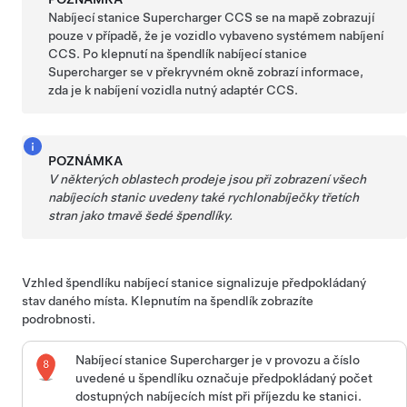
Nabíjecí stanice Supercharger CCS se na mapě zobrazují
pouze v případě, že je vozidlo vybaveno systémem nabíjení
CCS. Po klepnutí na špendlík nabíjecí stanice
Supercharger se v překryvném okně zobrazí informace,
zda je k nabíjení vozidla nutný adaptér CCS.
POZNÁMKA
V některých oblastech prodeje jsou při zobrazení všech
nabíjecích stanic uvedeny také rychlonabíječky třetích
stran jako tmavě šedé špendlíky.
Vzhled špendlíku nabíjecí stanice signalizuje předpokládaný
stav daného místa. Klepnutím na špendlík zobrazíte
podrobnosti.
Nabíjecí stanice Supercharger je v provozu a číslo
uvedené u špendlíku označuje předpokládaný počet
dostupných nabíjecích míst při příjezdu ke stanici.