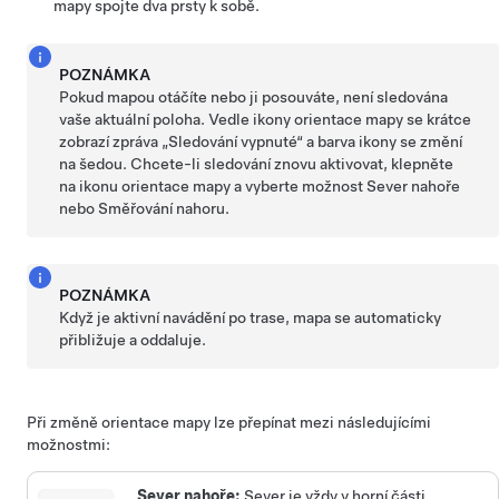
mapy spojte dva prsty k sobě.
POZNÁMKA
Pokud mapou otáčíte nebo ji posouváte, není sledována
vaše aktuální poloha. Vedle ikony orientace mapy se krátce
zobrazí zpráva „Sledování vypnuté“ a barva ikony se změní
na šedou. Chcete-li sledování znovu aktivovat, klepněte
na ikonu orientace mapy a vyberte možnost Sever nahoře
nebo Směřování nahoru.
POZNÁMKA
Když je aktivní navádění po trase, mapa se automaticky
přibližuje a oddaluje.
Při změně orientace mapy lze přepínat mezi následujícími
možnostmi:
Sever nahoře:
Sever je vždy v horní části