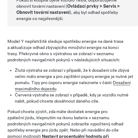
Pokud si koupíte ojeté vozidlo Tesla, doporučujeme
obnovit tovární nastavení (
Ovládací prvky
>
Servis
>
Obnovit tovární nastavení
), aby byl odhad spotřeby
energie co nejpřesnější.
Model Y
nepřetržitě sleduje spotřebu energie na dané trase
a aktualizuje odhad zbývajícího množství energie na konci
trasy. Překryvné okno s výstrahou se zobrazí v seznamu
podrobných navigačních pokynů v následujících situacích:
Žlutá výstraha se zobrazí v případě, že k dosažení cíle zbývá
velmi málo energie a pro zajištění úspory energie je nutné jet
pomalu. Tipy pro úsporu energie naleznete v části
Dosažení
maximálního dojezdu
.
Červená výstraha se zobrazí v případě, kdy je vozidlo nutné
nabít, pokud chcete dosáhnout daného cíle.
Pokud chcete zjistit, zda máte dostatek energie pro
zpáteční jízdu, klepnutím na ikonu baterie v seznamu
podrobných navigačních pokynů zobrazíte vypočtený odhad
spotřeby energie pro jízdu zpět.
Nebo při navádění do cíle
pomocí možnosti
Nastavit procentuální hodnotu při