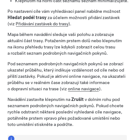
Klepnutím na horní část seznamu seznam minimalizujete.
Po nastavení cíle vám vyhledávací panel nabídne možnost
Hledat podél trasy
za účelem možnosti přidání zastávek
(viz
Přidávání zastávek do trasy
).
Mapa během navádění sleduje vaši polohu a zobrazuje
aktuální část trasy. Potažením prstem dolů nebo klepnutím
na ikonu přehledu trasy lze kdykoli zobrazit celou trasu
a rozbalit seznam podrobných navigačních pokynů.
Pod seznamem podrobných navigačních pokynů se zobrazí
ukazatel průběhu, který indikuje vzdálenost od cíle nebo od
příští zastávky. Pokud je aktivní online navigace, na ukazateli
průběhu se v reálném čase zobrazují také informace
o dopravní situaci na trase (viz
online navigace
).
Navádění zastavíte klepnutím na
Zrušit
v dolním rohu pod
seznamem podrobných navigačních pokynů. Pokud chcete
rychle odstranit některé poslední vyhledané cíle navigace,
potáhněte prstem vpravo přes požadované umístění nebo
toto umístění stiskněte a podržte.