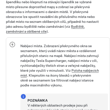
špendlíku nebo klepnutí na stávající špendlík se vybrané
místo přesune doprostřed mapy a zobrazí se překryvná
obrazovka s informacemi o daném místě. V překryvné
obrazovce lze spustit navádění do příslušného místa nebo
přidat místo na seznam oblíbených cílů, případně ho nastavit
jako adresu bydliště nebo zaměstnání (viz
Bydliště,
zaměstnání a oblíbené cíle
).
Nabíjecí místa. Zobrazení překryvného okna se
seznamem, který uvádí název města a vzdálenost
příslušných stanic na mapě. Nabíjecí místa zahrnují
nabíječky Tesla Supercharger, nabíjecí místa v cíli,
rychlonabíječky třetích stran a veřejné nabíječky,
které jste využili v minulosti. Viz
Poloha nabíjecích
míst
. Klepnutím na ikony blesků v překryvném
okně se seznamem lze filtrovat nabíjecí stanice
podle maximálního výkonu.
POZNÁMKA
V některých oblastech prodeje jsou při