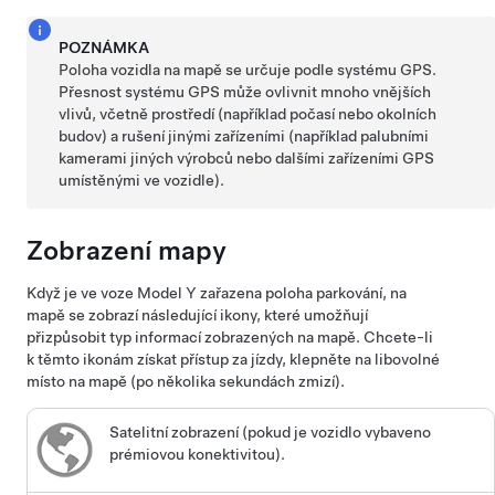
POZNÁMKA
Poloha vozidla na mapě se určuje podle systému GPS.
Přesnost systému GPS může ovlivnit mnoho vnějších
vlivů, včetně prostředí (například počasí nebo okolních
budov) a rušení jinými zařízeními (například palubními
kamerami jiných výrobců nebo dalšími zařízeními GPS
umístěnými ve vozidle).
Zobrazení mapy
Když je ve voze
Model Y
zařazena poloha parkování, na
mapě se zobrazí následující ikony, které umožňují
přizpůsobit typ informací zobrazených na mapě. Chcete-li
k těmto ikonám získat přístup za jízdy, klepněte na libovolné
místo na mapě (po několika sekundách zmizí).
Satelitní zobrazení (pokud je vozidlo vybaveno
prémiovou konektivitou).