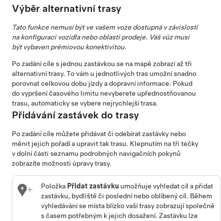
Výběr alternativní trasy
Tato funkce nemusí být ve vašem voze dostupná v závislosti
na konfiguraci vozidla nebo oblasti prodeje. Váš vůz musí
být vybaven prémiovou konektivitou.
Po zadání cíle s jednou zastávkou se na mapě zobrazí až tři
alternativní trasy. To vám u jednotlivých tras umožní snadno
porovnat celkovou dobu jízdy a dopravní informace. Pokud
do vypršení časového limitu nevyberete upřednostňovanou
trasu, automaticky se vybere nejrychlejší trasa.
Přidávání zastávek do trasy
Po zadání cíle můžete přidávat či odebírat zastávky nebo
měnit jejich pořadí a upravit tak trasu. Klepnutím na tři tečky
v dolní části seznamu podrobných navigačních pokynů
zobrazíte možnosti úpravy trasy.
Položka
Přidat zastávku
umožňuje vyhledat cíl a přidat
zastávku, bydliště či poslední nebo oblíbený cíl. Během
vyhledávání se místa blízko vaší trasy zobrazují společně
s časem potřebným k jejich dosažení. Zastávku lze