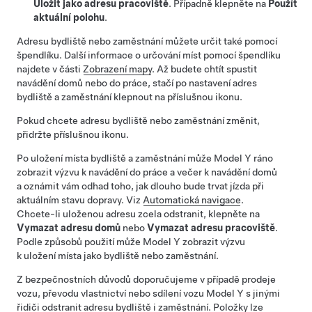
Uložit jako adresu pracoviště
. Případně klepněte na
Použít
aktuální polohu
.
Adresu bydliště nebo zaměstnání můžete určit také pomocí
špendlíku. Další informace o určování míst pomocí špendlíku
najdete v části
Zobrazení mapy
. Až budete chtít spustit
navádění domů nebo do práce, stačí po nastavení adres
bydliště a zaměstnání klepnout na příslušnou ikonu.
Pokud chcete adresu bydliště nebo zaměstnání změnit,
přidržte příslušnou ikonu.
Po uložení místa bydliště a zaměstnání může
Model Y
ráno
zobrazit výzvu k navádění do práce a večer k navádění domů
a oznámit vám odhad toho, jak dlouho bude trvat jízda při
aktuálním stavu dopravy. Viz
Automatická navigace
.
Chcete-li uloženou adresu zcela odstranit, klepněte na
Vymazat adresu domů
nebo
Vymazat adresu pracoviště
.
Podle způsobů použití může
Model Y
zobrazit výzvu
k uložení místa jako bydliště nebo zaměstnání.
Z bezpečnostních důvodů doporučujeme v případě prodeje
vozu, převodu vlastnictví nebo sdílení vozu
Model Y
s jinými
řidiči odstranit adresu bydliště i zaměstnání. Položky lze