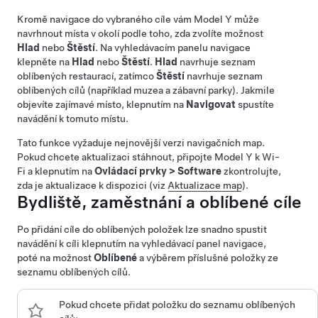
Kromě navigace do vybraného cíle vám
Model Y
může
navrhnout místa v okolí podle toho, zda zvolíte možnost
Hlad
nebo
Štěstí
. Na vyhledávacím panelu navigace
klepněte na
Hlad
nebo
Štěstí
.
Hlad
navrhuje seznam
oblíbených restaurací, zatímco
Štěstí
navrhuje seznam
oblíbených cílů (například muzea a zábavní parky). Jakmile
objevíte zajímavé místo, klepnutím na
Navigovat
spustíte
navádění k tomuto místu.
Tato funkce vyžaduje nejnovější verzi navigačních map.
Pokud chcete aktualizaci stáhnout, připojte
Model Y
k Wi-
Fi a klepnutím na
Ovládací prvky
>
Software
zkontrolujte,
zda je aktualizace k dispozici (viz
Aktualizace map
).
Bydliště, zaměstnání a oblíbené cíle
Po přidání cíle do oblíbených položek lze snadno spustit
navádění k cíli klepnutím na vyhledávací panel navigace,
poté na možnost
Oblíbené
a výběrem příslušné položky ze
seznamu oblíbených cílů.
Pokud chcete přidat položku do seznamu oblíbených