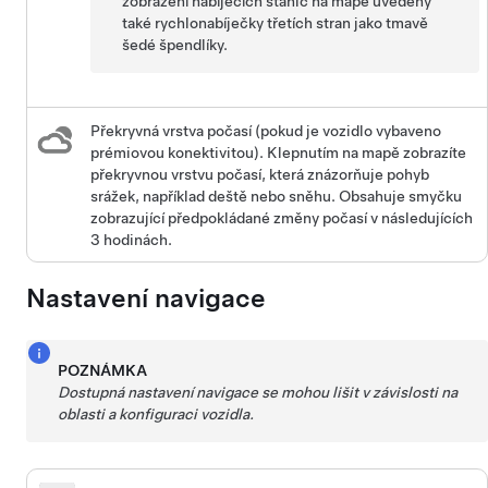
zobrazení nabíjecích stanic na mapě uvedeny
také rychlonabíječky třetích stran jako tmavě
šedé špendlíky.
Překryvná vrstva počasí (pokud je vozidlo vybaveno
prémiovou konektivitou). Klepnutím na mapě zobrazíte
překryvnou vrstvu počasí, která znázorňuje pohyb
srážek, například deště nebo sněhu. Obsahuje smyčku
zobrazující předpokládané změny počasí v následujících
3 hodinách.
Nastavení navigace
POZNÁMKA
Dostupná nastavení navigace se mohou lišit v závislosti na
oblasti a konfiguraci vozidla.