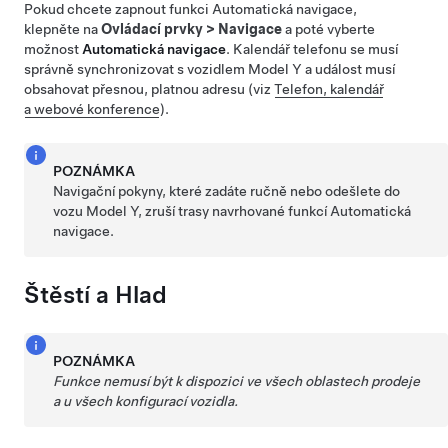
Pokud chcete zapnout funkci
Automatická navigace
,
klepněte na
Ovládací prvky
>
Navigace
a poté vyberte
možnost
Automatická navigace
. Kalendář telefonu se musí
správně synchronizovat s vozidlem
Model Y
a událost musí
obsahovat přesnou, platnou adresu (viz
Telefon, kalendář
a webové konference
).
POZNÁMKA
Navigační pokyny, které zadáte ručně nebo odešlete do
vozu
Model Y
, zruší trasy navrhované funkcí
Automatická
navigace
.
Štěstí a Hlad
POZNÁMKA
Funkce nemusí být k dispozici ve všech oblastech prodeje
a u všech konfigurací vozidla.