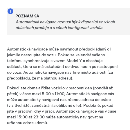
POZNÁMKA
Automatická navigace
nemusí být k dispozici ve všech
oblastech prodeje a u všech konfigurací vozidla.
Automatická navigace
může navrhnout předpokládaný cíl,
jakmile nastoupíte do vozu. Pokud se kalendář vašeho
telefonu synchronizuje s vozem
Model Y
a obsahuje
událost, která se má uskutečnit do dvou hodin po nastoupení
do vozu,
Automatická navigace
navrhne místo události (za
předpokladu, že má platnou adresu).
Pokud jste doma a řídíte vozidlo v pracovní den (pondělí až
pátek) v čase mezi 5:00 a 11:00,
Automatická navigace
vás
může automaticky navigovat na určenou adresu do práce
(viz
Bydliště, zaměstnání a oblíbené cíle
). Podobně, pokud
jste v pracovní dny v práci,
Automatická navigace
vás v čase
mezi 15:00 až 23:00 může automaticky navigovat na
určenou adresu domů.