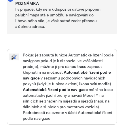
POZNÁMKA
I v případě, kdy není k dispozici datové připojení,
palubní mapa stále umožňuje navigování do
libovolného cíle, je však nutné zadat přesnou
a úplnou adresu.
Pokud je zapnutá funkce
Automatické řízení podle
navigace
(pokud je k dispozici ve vaší oblasti
prodeje)
, můžete ji pro danou trasu zapnout
klepnutím na možnost
Automatické řízení podle
navigace
v seznamu podrobných navigačních
pokynů (když je funkce aktivní, ikona svítí modře).
Automatické řízení podle navigace
mění na trase
automaticky jízdní pruhy a navádí
Model Y
na
silnicích se značením nájezdů a sjezdů (např. na
dálnicích a silnicích pro motorová vozidla).
Podrobnosti naleznete v části
Automatické řízení
podle navigace
.