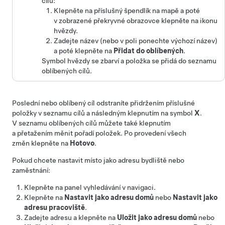
cílů:
Klepněte na příslušný špendlík na mapě a poté
v zobrazené překryvné obrazovce klepněte na ikonu
hvězdy.
Zadejte název (nebo v poli ponechte výchozí název)
a poté klepněte na
Přidat do oblíbených
.
Symbol hvězdy se zbarví a položka se přidá do seznamu
oblíbených cílů.
Poslední nebo oblíbený cíl odstraníte přidržením příslušné
položky v seznamu cílů a následným klepnutím na symbol
X
.
V seznamu oblíbených cílů můžete také klepnutím
a přetažením měnit pořadí položek. Po provedení všech
změn klepněte na
Hotovo
.
Pokud chcete nastavit místo jako adresu bydliště nebo
zaměstnání:
Klepněte na panel vyhledávání v navigaci.
Klepněte na
Nastavit jako adresu domů
nebo
Nastavit jako
adresu pracoviště
.
Zadejte adresu a klepněte na
Uložit jako adresu domů
nebo