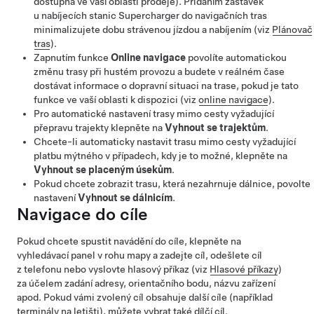
dostupná ve vaší oblasti prodeje). Přidáním zastávek
u nabíjecích stanic Supercharger do navigačních tras
minimalizujete dobu strávenou jízdou a nabíjením (viz
Plánovač
tras
).
Zapnutím funkce
Online navigace
povolíte automatickou
změnu trasy při hustém provozu
a budete v reálném čase
dostávat informace o dopravní situaci na trase, pokud je tato
funkce ve vaší oblasti k dispozici
(viz
online navigace
).
Pro automatické nastavení trasy mimo cesty vyžadující
přepravu trajekty klepněte na
Vyhnout se trajektům
.
Chcete-li automaticky nastavit trasu mimo cesty vyžadující
platbu mýtného v případech, kdy je to možné, klepněte na
Vyhnout se placeným úsekům
.
Pokud chcete zobrazit trasu, která nezahrnuje dálnice, povolte
nastavení
Vyhnout se dálnicím
.
Navigace do cíle
Pokud chcete spustit navádění do cíle, klepněte na
vyhledávací panel v rohu mapy a zadejte cíl, odešlete cíl
z telefonu nebo vyslovte hlasový příkaz (viz
Hlasové příkazy
)
za účelem zadání adresy, orientačního bodu, názvu zařízení
apod. Pokud vámi zvolený cíl obsahuje další cíle (například
terminály na letišti), můžete vybrat také dílčí cíl.