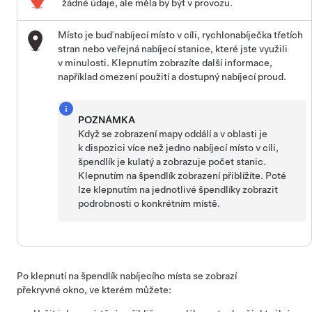
žádné údaje, ale měla by být v provozu.
Místo je buď nabíjecí místo v cíli, rychlonabíječka třetích
stran nebo veřejná nabíjecí stanice, které jste využili
v minulosti. Klepnutím zobrazíte další informace,
například omezení použití a dostupný nabíjecí proud.
POZNÁMKA
Když se zobrazení mapy oddálí a v oblasti je
k dispozici více než jedno nabíjecí místo v cíli,
špendlík je kulatý a zobrazuje počet stanic.
Klepnutím na špendlík zobrazení přiblížíte. Poté
lze klepnutím na jednotlivé špendlíky zobrazit
podrobnosti o konkrétním místě.
Po klepnutí na špendlík nabíjecího místa se zobrazí
překryvné okno, ve kterém můžete: