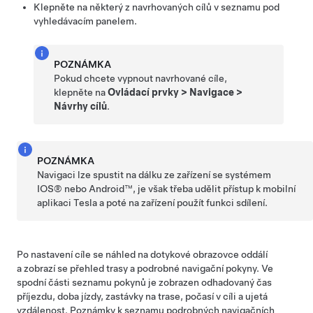
Klepněte na některý z navrhovaných cílů v seznamu pod
vyhledávacím panelem.
POZNÁMKA
Pokud chcete vypnout navrhované cíle,
klepněte na
Ovládací prvky
>
Navigace
>
Návrhy cílů
.
POZNÁMKA
Navigaci lze spustit na dálku ze zařízení se systémem
IOS® nebo Android™, je však třeba udělit přístup k mobilní
aplikaci Tesla a poté na zařízení použít funkci sdílení.
Po nastavení cíle se náhled na dotykové obrazovce oddálí
a zobrazí se přehled trasy a podrobné navigační pokyny. Ve
spodní části seznamu pokynů je zobrazen odhadovaný čas
příjezdu, doba jízdy
, zastávky na trase, počasí v cíli
a ujetá
vzdálenost. Poznámky k seznamu podrobných navigačních