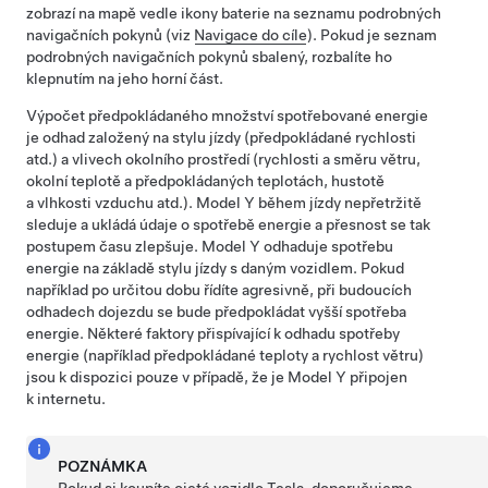
zobrazí na mapě vedle ikony baterie na seznamu podrobných
navigačních pokynů (viz
Navigace do cíle
). Pokud je seznam
podrobných navigačních pokynů sbalený, rozbalíte ho
klepnutím na jeho horní část.
Výpočet předpokládaného množství spotřebované energie
je odhad založený na stylu jízdy (předpokládané rychlosti
atd.) a vlivech okolního prostředí (rychlosti a směru větru,
okolní teplotě a předpokládaných teplotách, hustotě
a vlhkosti vzduchu atd.).
Model Y
během jízdy nepřetržitě
sleduje a ukládá údaje o spotřebě energie a přesnost se tak
postupem času zlepšuje.
Model Y
odhaduje spotřebu
energie na základě stylu jízdy s daným vozidlem. Pokud
například po určitou dobu řídíte agresivně, při budoucích
odhadech dojezdu se bude předpokládat vyšší spotřeba
energie. Některé faktory přispívající k odhadu spotřeby
energie (například předpokládané teploty a rychlost větru)
jsou k dispozici pouze v případě, že je
Model Y
připojen
k internetu.
POZNÁMKA