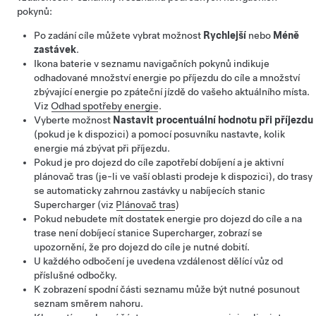
pokynů:
Po zadání cíle můžete vybrat možnost
Rychlejší
nebo
Méně
zastávek
.
Ikona baterie v seznamu navigačních pokynů indikuje
odhadované množství energie po příjezdu do cíle a množství
zbývající energie po zpáteční jízdě do vašeho aktuálního místa.
Viz
Odhad spotřeby energie
.
Vyberte možnost
Nastavit procentuální hodnotu při příjezdu
(pokud je k dispozici) a pomocí posuvníku nastavte, kolik
energie má zbývat při příjezdu.
Pokud je pro dojezd do cíle zapotřebí dobíjení a je aktivní
plánovač tras (je-li ve vaší oblasti prodeje k dispozici), do trasy
se automaticky zahrnou zastávky u nabíjecích stanic
Supercharger (viz
Plánovač tras
)
Pokud nebudete mít dostatek energie pro dojezd do cíle a na
trase není dobíjecí stanice Supercharger, zobrazí se
upozornění, že pro dojezd do cíle je nutné dobití.
U každého odbočení je uvedena vzdálenost dělící vůz od
příslušné odbočky.
K zobrazení spodní části seznamu může být nutné posunout
seznam směrem nahoru.