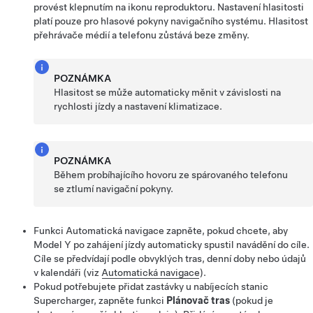
provést klepnutím na ikonu reproduktoru. Nastavení hlasitosti
platí pouze pro hlasové pokyny navigačního systému. Hlasitost
přehrávače médií a telefonu zůstává beze změny.
POZNÁMKA
Hlasitost se může automaticky měnit v závislosti na
rychlosti jízdy a nastavení klimatizace.
POZNÁMKA
Během probíhajícího hovoru ze spárovaného telefonu
se ztlumí navigační pokyny.
Funkci
Automatická navigace
zapněte, pokud chcete, aby
Model Y
po zahájení jízdy automaticky spustil navádění do cíle.
Cíle se předvídají podle obvyklých tras, denní doby nebo údajů
v kalendáři (viz
Automatická navigace
).
Pokud potřebujete přidat zastávky u nabíjecích stanic
Supercharger, zapněte funkci
Plánovač tras
(pokud je