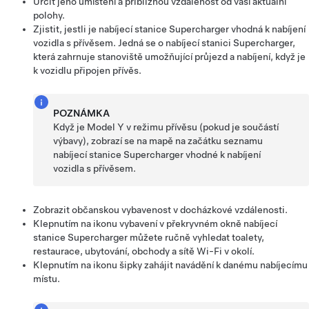
Určit jeho umístění a přibližnou vzdálenost od vaší aktuální
polohy.
Zjistit, jestli je nabíjecí stanice Supercharger vhodná k nabíjení
vozidla s přívěsem. Jedná se o nabíjecí stanici Supercharger,
která zahrnuje stanoviště umožňující průjezd a nabíjení, když je
k vozidlu připojen přívěs.
POZNÁMKA
Když je
Model Y
v režimu přívěsu
(pokud je součástí
výbavy)
, zobrazí se na mapě na začátku seznamu
nabíjecí stanice Supercharger vhodné k nabíjení
vozidla s přívěsem.
Zobrazit občanskou vybavenost v docházkové vzdálenosti.
Klepnutím na ikonu vybavení v překryvném okně nabíjecí
stanice Supercharger můžete ručně vyhledat toalety,
restaurace, ubytování, obchody a sítě Wi-Fi v okolí.
Klepnutím na ikonu šipky zahájit navádění k danému nabíjecímu
místu.