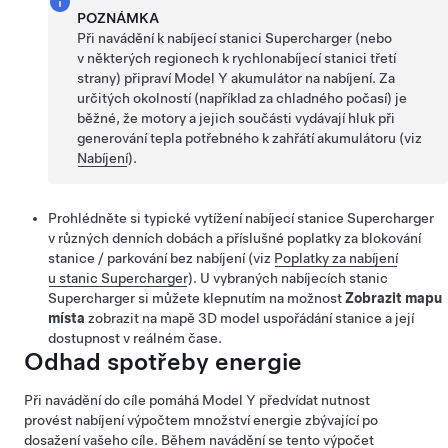
POZNÁMKA
Při navádění k nabíjecí stanici Supercharger (nebo
v některých regionech k rychlonabíjecí stanici třetí
strany) připraví
Model Y
akumulátor na nabíjení. Za
určitých okolností (například za chladného počasí) je
běžné, že motory a jejich součásti vydávají hluk při
generování tepla potřebného k zahřátí akumulátoru (viz
Nabíjení
).
Prohlédněte si typické vytížení nabíjecí stanice Supercharger
v různých denních dobách a příslušné poplatky
za blokování
stanice / parkování bez nabíjení
(viz
Poplatky za nabíjení
u stanic Supercharger
).
U vybraných nabíjecích stanic
Supercharger si můžete klepnutím na možnost
Zobrazit mapu
místa
zobrazit na mapě 3D model uspořádání stanice a její
dostupnost v reálném čase.
Odhad spotřeby energie
Při navádění do cíle pomáhá
Model Y
předvídat nutnost
provést nabíjení výpočtem množství energie zbývající po
dosažení vašeho cíle. Během navádění se tento výpočet