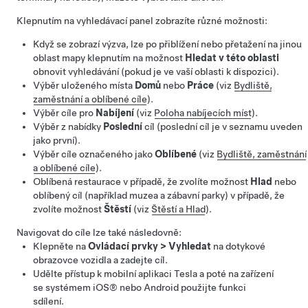
Klepnutím na vyhledávací panel zobrazíte různé možnosti:
Když se zobrazí výzva, lze po přiblížení nebo přetažení na jinou
oblast mapy klepnutím na možnost
Hledat v této oblasti
obnovit vyhledávání (pokud je ve vaší oblasti k dispozici).
Výběr uloženého místa
Domů
nebo
Práce
(viz
Bydliště,
zaměstnání a oblíbené cíle
).
Výběr cíle pro
Nabíjení
(viz
Poloha nabíjecích míst
).
Výběr z nabídky
Poslední
cíl (poslední cíl je v seznamu uveden
jako první).
Výběr cíle označeného jako
Oblíbené
(viz
Bydliště, zaměstnání
a oblíbené cíle
).
Oblíbená restaurace v případě, že zvolíte možnost
Hlad
nebo
oblíbený cíl (například muzea a zábavní parky) v případě, že
zvolíte možnost
Štěstí
(viz
Štěstí a Hlad
).
Navigovat do cíle lze také následovně:
Klepněte na
Ovládací prvky
>
Vyhledat
na dotykové
obrazovce vozidla a zadejte cíl.
Udělte přístup k mobilní aplikaci Tesla a poté na zařízení
se systémem iOS® nebo Android použijte funkci
sdílení.