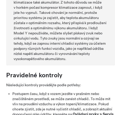
klimatizace také akumulátor. Z tohoto důvodu se může
v horkém počasí kompresor klimatizace zapnout, i když
jste ho vypnuli. Takové chování je normální, protože
prioritou systému je zajistit, aby teplota akumulátoru
zůstala v optimálním rozsahu, který přispívá k prodloužení
životnosti a optimálnímu výkonu akumulátoru. I když
Model Y
nepoužíváte, můžete slyšet pískavý zvuk nebo
cirkulující vodu. Tyto zvuky jsou normální a ozývají se
tehdy, když se zapnou interní chladicí systémy za účelem
podpory různých funkcí vozidla, jako je například údržba
nízké napětí
akumulátoru či vyrovnávání teploty
vysokonapěťového akumulátoru.
Pravidelné kontroly
Následující kontroly provádějte podle potřeby:
Postupem času, když s vozem jezdíte v prašném nebo
znečištěném prostředí, se může zanést chladič. To může mít
vliv na proudění vzduchu a výkon topení/klimatizace. Pokud
chcete zjistit, zda je nutné vyčistit chladič, a zobrazit aktuální
doporučený plán údržby, klepněte na
Ovládací prvky
>
Servis