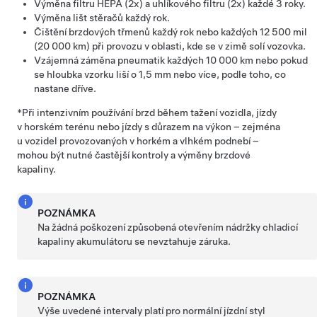
Výměna filtru HEPA (2x) a uhlíkového filtru (2x)
každé 3 roky
.
Výměna lišt stěračů každý rok.
Čištění brzdových třmenů každý rok nebo každých 12 500 mil
(20 000 km) při provozu v oblasti, kde se v zimě solí vozovka.
Vzájemná záměna pneumatik každých
10 000 km
nebo pokud
se hloubka vzorku liší o
1,5 mm
nebo více, podle toho, co
nastane dříve.
*Při intenzivním používání brzd během tažení vozidla, jízdy
v horském terénu nebo jízdy s důrazem na výkon – zejména
u vozidel provozovaných v horkém a vlhkém podnebí –
mohou být nutné častější kontroly a výměny brzdové
kapaliny.
POZNÁMKA
Na žádná poškození způsobená otevřením nádržky chladicí
kapaliny akumulátoru se nevztahuje záruka.
POZNÁMKA
Výše uvedené intervaly platí pro normální jízdní styl