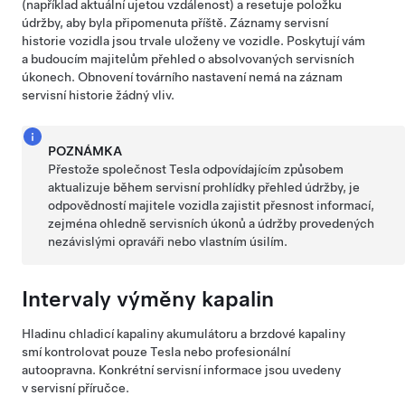
(například aktuální ujetou vzdálenost) a resetuje položku
údržby, aby byla připomenuta příště. Záznamy servisní
historie vozidla jsou trvale uloženy ve vozidle. Poskytují vám
a budoucím majitelům přehled o absolvovaných servisních
úkonech. Obnovení továrního nastavení nemá na záznam
servisní historie žádný vliv.
POZNÁMKA
Přestože společnost Tesla odpovídajícím způsobem
aktualizuje během servisní prohlídky přehled údržby, je
odpovědností majitele vozidla zajistit přesnost informací,
zejména ohledně servisních úkonů a údržby provedených
nezávislými opraváři nebo vlastním úsilím.
Intervaly výměny kapalin
Hladinu chladicí kapaliny akumulátoru a brzdové kapaliny
smí kontrolovat pouze
Tesla nebo profesionální
autoopravna
. Konkrétní servisní informace jsou uvedeny
v servisní příručce.