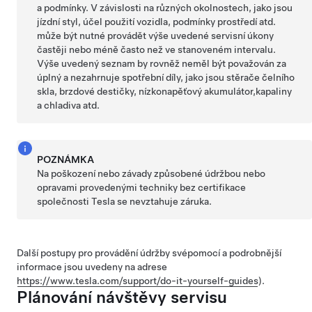
a podmínky. V závislosti na různých okolnostech, jako jsou
jízdní styl, účel použití vozidla, podmínky prostředí atd.
může být nutné provádět výše uvedené servisní úkony
častěji nebo méně často než ve stanoveném intervalu.
Výše uvedený seznam by rovněž neměl být považován za
úplný a nezahrnuje spotřební díly, jako jsou
stěrače čelního
skla
, brzdové destičky,
nízkonapěťový akumulátor,
kapaliny
a chladiva
atd.
POZNÁMKA
Na poškození nebo závady způsobené údržbou nebo
opravami provedenými techniky bez certifikace
společnosti Tesla se nevztahuje záruka.
Další postupy pro provádění údržby svépomocí a podrobnější
informace jsou uvedeny na adrese
https://www.tesla.com/support/do-it-yourself-guides
).
Plánování návštěvy servisu