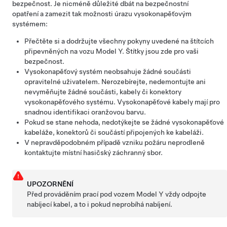
bezpečnost. Je nicméně důležité dbát na bezpečnostní
opatření a zamezit tak možnosti úrazu vysokonapěťovým
systémem:
Přečtěte si a dodržujte všechny pokyny uvedené na štítcích
připevněných na vozu
Model Y
. Štítky jsou zde pro vaši
bezpečnost.
Vysokonapěťový systém neobsahuje žádné součásti
opravitelné uživatelem. Nerozebírejte, nedemontujte ani
nevyměňujte žádné součásti, kabely či konektory
vysokonapěťového systému. Vysokonapěťové kabely mají pro
snadnou identifikaci oranžovou barvu.
Pokud se stane nehoda, nedotýkejte se žádné vysokonapěťové
kabeláže, konektorů či součástí připojených ke kabeláži.
V nepravděpodobném případě vzniku požáru neprodleně
kontaktujte místní hasičský záchranný sbor.
UPOZORNĚNÍ
Před prováděním prací pod vozem
Model Y
vždy odpojte
nabíjecí kabel, a to i pokud neprobíhá nabíjení.