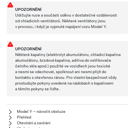
UPOZORNĚNÍ
Udržujte ruce a součásti oděvu v dostatečné vzdálenosti
od chladicích ventilátorů. Některé ventilátory jsou
v provozu, i když je vypnuté napájení vozu
Model Y
.
UPOZORNĚNÍ
Některé kapaliny (elektrolyt akumulátoru, chladicí kapalina
akumulátoru, brzdová kapalina, aditiva do ostřikovače
čelního skla apod.) použité ve vozidlech jsou toxické
a nesmí se vdechovat, spolknout ani nesmí přijít do
kontaktu s otevřenou ránou. Pro vlastní bezpečnost vždy
prostudujte pokyny uvedené na nádobách s kapalinami
a těmito pokyny se řiďte.
Model Y – návod k obsluze
Přehled
Otevírání a zavírání