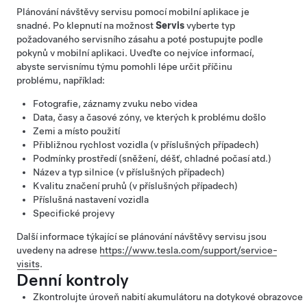
Plánování návštěvy servisu pomocí mobilní aplikace je
snadné. Po klepnutí na možnost
Servis
vyberte typ
požadovaného servisního zásahu a poté postupujte podle
pokynů v mobilní aplikaci. Uveďte co nejvíce informací,
abyste servisnímu týmu pomohli lépe určit příčinu
problému, například:
Fotografie, záznamy zvuku nebo videa
Data, časy a časové zóny, ve kterých k problému došlo
Zemi a místo použití
Přibližnou rychlost vozidla (v příslušných případech)
Podmínky prostředí (sněžení, déšť, chladné počasí atd.)
Název a typ silnice (v příslušných případech)
Kvalitu značení pruhů (v příslušných případech)
Příslušná nastavení vozidla
Specifické projevy
Další informace týkající se plánování návštěvy servisu jsou
uvedeny na adrese
https://www.tesla.com/support/service-
visits
.
Denní kontroly
Zkontrolujte úroveň nabití akumulátoru na
dotykové obrazovce