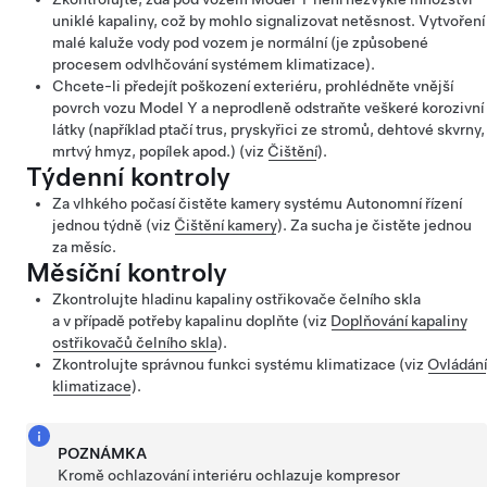
uniklé kapaliny, což by mohlo signalizovat netěsnost. Vytvoření
malé kaluže vody pod vozem je normální (je způsobené
procesem odvlhčování systémem klimatizace).
Chcete-li předejít poškození exteriéru, prohlédněte vnější
povrch vozu
Model Y
a neprodleně odstraňte veškeré korozivní
látky (například ptačí trus, pryskyřici ze stromů, dehtové skvrny,
mrtvý hmyz, popílek apod.) (viz
Čištění
).
Týdenní kontroly
Za vlhkého počasí čistěte kamery systému
Autonomní řízení
jednou týdně (viz
Čištění kamery
). Za sucha je čistěte jednou
za měsíc.
Měsíční kontroly
Zkontrolujte hladinu kapaliny ostřikovače čelního skla
a v případě potřeby kapalinu doplňte (viz
Doplňování kapaliny
ostřikovačů čelního skla
).
Zkontrolujte správnou funkci systému klimatizace (viz
Ovládání
klimatizace
).
POZNÁMKA
Kromě ochlazování interiéru ochlazuje kompresor