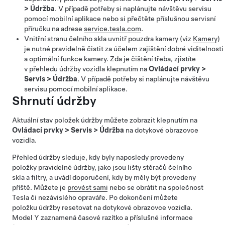
>
Údržba
. V případě potřeby si naplánujte návštěvu servisu
pomocí mobilní aplikace nebo si přečtěte příslušnou servisní
příručku na adrese
service.tesla.com
.
Vnitřní stranu čelního skla uvnitř pouzdra kamery (viz
Kamery
)
je nutné pravidelně čistit za účelem zajištění dobré viditelnosti
a optimální funkce kamery. Zda je čištění třeba, zjistíte
v přehledu údržby vozidla klepnutím na
Ovládací prvky
>
Servis
>
Údržba
. V případě potřeby si naplánujte návštěvu
servisu pomocí mobilní aplikace.
Shrnutí údržby
Aktuální stav položek údržby můžete zobrazit klepnutím na
Ovládací prvky
>
Servis
>
Údržba
na dotykové obrazovce
vozidla.
Přehled údržby sleduje, kdy byly naposledy provedeny
položky pravidelné údržby, jako jsou lišty stěračů čelního
skla a filtry, a uvádí doporučení, kdy by měly být provedeny
příště. Můžete je
provést sami
nebo se obrátit na společnost
Tesla či nezávislého opraváře. Po dokončení můžete
položku údržby resetovat na dotykové obrazovce vozidla.
Model Y
zaznamená časové razítko a příslušné informace