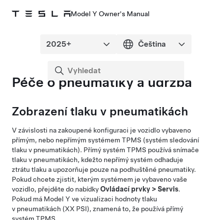
Model Y Owner's Manual
Péče o pneumatiky a údržba
Zobrazení tlaku v pneumatikách
V závislosti na zakoupené konfiguraci je vozidlo vybaveno
přímým, nebo nepřímým systémem TPMS (systém sledování
tlaku v pneumatikách). Přímý systém TPMS používá snímače
tlaku v pneumatikách, kdežto nepřímý systém odhaduje
ztrátu tlaku a upozorňuje pouze na podhuštěné pneumatiky.
Pokud chcete zjistit, kterým systémem je vybaveno vaše
vozidlo, přejděte do nabídky
Ovládací prvky
>
Servis
.
Pokud má
Model Y
ve vizualizaci hodnoty tlaku
v pneumatikách (XX PSI), znamená to, že používá přímý
systém TPMS.