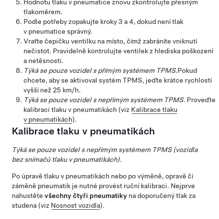
Hodnotu tlaku v pneumatice znovu zkontrolujte přesným
tlakoměrem.
Podle potřeby zopakujte kroky 3 a 4, dokud není tlak
v pneumatice správný.
Vraťte čepičku ventilku na místo, čímž zabráníte vniknutí
nečistot. Pravidelně kontrolujte ventilek z hlediska poškození
a netěsnosti.
Týká se pouze vozidel s přímým systémem TPMS.
Pokud
chcete, aby se aktivoval systém TPMS, jeďte krátce rychlostí
vyšší než
25 km/h
.
Týká se pouze vozidel s nepřímým systémem TPMS.
Proveďte
kalibraci tlaku v pneumatikách (viz
Kalibrace tlaku
v pneumatikách
).
Kalibrace tlaku v pneumatikách
Týká se pouze vozidel s nepřímým systémem TPMS (vozidla
bez snímačů tlaku v pneumatikách).
Po úpravě tlaku v pneumatikách nebo po výměně, opravě či
záměně pneumatik je nutné provést ruční kalibraci. Nejprve
nahustěte
všechny čtyři pneumatiky
na doporučený tlak za
studena (viz
Nosnost vozidla
).