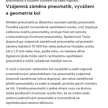
pneumatiky s hlubším vzorkem na zadní nápravu.
Vzájemná záměna pneumatik, vyvážení
a geometrie kol
Střídání pneumatik je důležitou součástí údržby pneumatik.
Pomáhá zajistit rovnoměrné opotřebení vzorku, což zlepšuje
celkovou kvalitu pneumatiky, snižuje hluk od vozovky
a maximalizuje životnost pneumatiky. Společnost Tesla
doporučuje vzájemně zaměňovat pneumatiky od poslední
záměny každých
10 000 km
nebo pokud se hloubka vzorku
liší o
1,5 mm
nebo více, podle toho, co nastane dříve.
Agresivní jízda může vést k rychlejšímu opotřebení
pneumatik a může vyžadovat častější servis.
U vozů s různými velikostmi kol na přední a zadní nápravě
a nesměrovými pneumatikami lze pneumatiky vzájemně
stranově zaměňovat (zleva doprava), ale nelze zaměňovat
přední pneumatiky za zadní a naopak, protože jejich rozměry
se liší. Výměna pneumatik z jedné strany vozu na druhou
může prodloužit životnost vzorku tím, že se změní směr
otáčení jednotlivých pneumatik a rovnoměrně se
opotřebovává rameno běhounu.