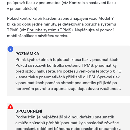
po úpravě tlaku v pneumatice (viz
Kontrola a nastavení tlaku
v pneumatikách
).
Pokud kontrolka při každém zapnutí napájení vozu
Model Y
bliká po dobu jedné minuty, je detekována porucha systému
TPMS (viz
Porucha systému TPMS
). Naplánujte si pomocí
mobilní aplikace návštěvu servisu.
POZNÁMKA
Při nízkých okolních teplotách klesá tlak v pneumatikách.
Pokud se rozsvítí kontrolka systému TPMS, pneumatiky
před jízdou nahustěte. Při poklesu venkovní teploty o
6° C
klesne tlak v pneumatikách přibližně o 1 PSI. Správný tlak
v pneumatikách pomáhá chránit pneumatiky při jízdě po
nerovném povrchu a optimalizuje dojezdovou vzdálenost.
UPOZORNĚNÍ
Podhuštění je nejběžnější příčinou defektu pneumatik
a může způsobit přehřátí pneumatiky a následně závažné
popraskání, oddělení běhounu nebo prasknutí pneumatiky,