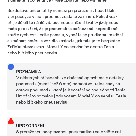
Bezdušové pneumatiky nemusí při proražení ztrácet tlak
v případě, že v nich předmět zůstane zaklíněn. Pokud však
při jízdě cítíte náhlé vibrace nebo snížení kvality jízdy nebo
máte podezření, že je pneumatika poškozená, neprodleně
snižte rychlost. Jeďte pomalu, vyhněte se prudkému brzdění
a změnám směru a vozidlo zastavte, jakmile je to bezpečné.
Zařiďte převoz vozu
Model Y
do servisního centra Tesla
nebo blízkého pneuservisu.
POZNÁMKA
V některých případech lze dočasně opravit malé defekty
pneumatik (menší než
6 mm
) pomocí volitelné sady na
opravu pneumatik, která je k dostání od společnosti Tesla.
Umožní to pomalou jízdu vozem
Model Y
do servisu Tesla
nebo blízkého pneuservisu.
UPOZORNĚNÍ
S proraženou neopravenou pneumatikou nejezděte ani