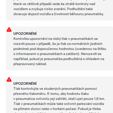
které ve většině případů vede ke ztrátě kontroly nad
vozidlem a zvyšuje riziko zranění. Podhuštění také
zkracuje dojezd vozidla a životnost běhounu pneumatiky.
UPOZORNĚNÍ
Kontrolka upozornění na nízký tlak v pneumatikách se
rozsvítí pouze v případě, že je tlak za normálních jízdních
podmínek pod doporučenou hodnotou (uvedenou na štítku
s informacemi o pneumatikách a zatížení). Nerozsvítí se
například, pokud je pneumatika podhuštěná s ohledem na
přepravovaný náklad.
UPOZORNĚNÍ
Tlak kontrolujte ve studených pneumatikách pomocí
přesného tlakoměru. K tomu, aby hodnotu tlaku
v pneumatice ovlivnilo její zahřátí, stačí ujet pouze
1,6 km
.
Tlak v pneumatikách může také ovlivnit parkování vozidla
na přímém slunci nebo v horkém počasí. Pokud je třeba