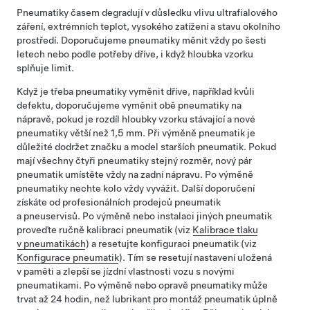
Pneumatiky časem degradují v důsledku vlivu ultrafialového
záření, extrémních teplot, vysokého zatížení a stavu okolního
prostředí. Doporučujeme pneumatiky měnit vždy po šesti
letech nebo podle potřeby dříve, i když hloubka vzorku
splňuje limit.
Když je třeba pneumatiky vyměnit dříve, například kvůli
defektu, doporučujeme vyměnit obě pneumatiky na
nápravě, pokud je rozdíl hloubky vzorku stávající a nové
pneumatiky větší než
1,5 mm
. Při výměně pneumatik je
důležité dodržet značku a model starších pneumatik. Pokud
mají všechny čtyři pneumatiky stejný rozměr, nový pár
pneumatik umístěte vždy na zadní nápravu. Po výměně
pneumatiky nechte kolo vždy vyvážit. Další doporučení
získáte od profesionálních prodejců pneumatik
a pneuservisů.
Po výměně nebo instalaci jiných pneumatik
proveďte ručně kalibraci pneumatik (viz
Kalibrace tlaku
v pneumatikách
) a
resetujte konfiguraci pneumatik (viz
Konfigurace pneumatik
). Tím se resetují nastavení uložená
v paměti a zlepší se jízdní vlastnosti vozu s novými
pneumatikami.
Po výměně nebo opravě pneumatiky může
trvat až 24 hodin, než lubrikant pro montáž pneumatik úplně