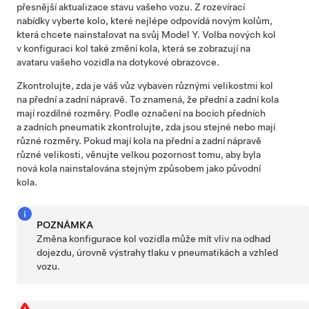
přesnější aktualizace stavu vašeho vozu. Z rozevírací
nabídky vyberte kolo, které nejlépe odpovídá novým kolům,
která chcete nainstalovat na svůj
Model Y
. Volba nových kol
v konfiguraci kol také změní kola, která se zobrazují na
avataru vašeho vozidla na dotykové obrazovce.
Zkontrolujte, zda je váš vůz vybaven různými velikostmi kol
na přední a zadní nápravě. To znamená, že přední a zadní kola
mají rozdílné rozměry. Podle označení na bocích předních
a zadních pneumatik zkontrolujte, zda jsou stejné nebo mají
různé rozměry. Pokud mají kola na přední a zadní nápravě
různé velikosti, věnujte velkou pozornost tomu, aby byla
nová kola nainstalována stejným způsobem jako původní
kola.
POZNÁMKA
Změna konfigurace kol vozidla může mít vliv na odhad
dojezdu, úrovně výstrahy tlaku v pneumatikách a vzhled
vozu.