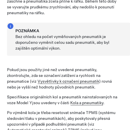
zaschne a pneumatika zcela přilne k ráfku. Během této doby
se vyvarujte prudkému zrychlování, aby nedošlo k posunutí
pneumatiky na ráfku.
POZNÁMKA
Bez ohledu na počet vyměňovaných pneumatik je
doporučeno vyměnit celou sadu pneumatik, aby byl
zajištěn optimální výkon.
Pokud jsou použity jiné než uvedené pneumatiky,
zkontrolujte, zda se označení zatížení a rychlosti na
pneumatice
(viz
Vysvětlivky k označení pneumatik
)
rovná
nebo je vyšší než hodnoty původních pneumatik.
Specifikace originálních kol a pneumatik nainstalovaných na
voze
Model Y
jsou uvedeny v části
Kola a pneumatiky
.
Po výměně kola je třeba resetovat snímače TPMS (systému
sledování tlaku v pneumatikách), aby poskytovaly přesná
upozornění v případě podhuštění pneumatik
(viz
Automatické resetování snímačů TPMS
(pokud jsou