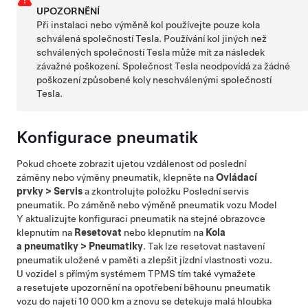
UPOZORNĚNÍ
Při instalaci nebo výměně kol používejte pouze kola
schválená společností Tesla. Používání kol jiných než
schválených společností Tesla může mít za následek
závažné poškození. Společnost Tesla neodpovídá za žádné
poškození způsobené koly neschválenými společností
Tesla.
Konfigurace pneumatik
Pokud chcete zobrazit ujetou vzdálenost od poslední
záměny nebo výměny pneumatik, klepněte na
Ovládací
prvky
>
Servis
a zkontrolujte položku Poslední servis
pneumatik. Po záměně nebo výměně pneumatik vozu
Model
Y
aktualizujte konfiguraci pneumatik na stejné obrazovce
klepnutím na
Resetovat
nebo klepnutím na
Kola
a pneumatiky
>
Pneumatiky
. Tak lze resetovat nastavení
pneumatik uložené v paměti a zlepšit jízdní vlastnosti vozu.
U vozidel s přímým systémem TPMS tím také vymažete
a resetujete upozornění na opotřebení běhounu pneumatik
vozu do najetí
10 000 km
a znovu se detekuje malá hloubka