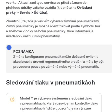
vzorku.
Aktualizací typu servisu se přidá záznam do
přehledu údržby vašeho vozidla (klepněte na
Ovládací
prvky
>
Servis
>
Údržba
).
Zkontrolujte, zda je váš vůz vybaven zimními pneumatikami.
Zimní pneumatiky je možné identifikovat podle symbolu hor
a sněhové vločky na boku pneumatiky. Více informací je
uvedeno v části
Zimní pneumatiky
.
POZNÁMKA
Změna konfigurace pneumatik může dočasně ovlivnit
akceleraci a úroveň regenerativního brzdění a měla by být
provedena pouze po záměně nebo výměně pneumatik.
Sledování tlaku v pneumatikách
Model Y
je vybaven systémem sledování tlaku
v pneumatikách, který rozsvícením kontrolky tlaku
v pneumatikách řidiče upozorňuje na výrazné