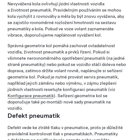
Nevyvážená kola ovlivňují jízdní vlastnosti vozidla
a životnost pneumatik. Pravidelným používáním se mohou
kola vychýlit z rovnováhy a měla by být znovu vyvážena, aby
se zajistilo rovnoměrné rozložení hmotnosti na sestavu
pneumatiky a kola. Pokud ve voze
volant
zaznamenáte
vibrace, doporučujeme naplánovat vyvážení kol.
Správná geometrie kol pomáhá zachovat ovladatelnost
vozidla, životnost pneumatik a prvků řízení. Pokud si
všimnete nerovnoměrného opotřebení pneumatik (na jedné
straně pneumatiky) nebo pokud se vozidlo stáčí doleva nebo
doprava, zatímco držíte volant rovně, naplánujte si seřízení
geometrie kol.
Pokud je nutné provést servis pneumatik,
například jejich záměnu nebo výměnu, v zájmu zlepšení
jízdních vlastností resetujte konfiguraci pneumatik (viz
Konfigurace pneumatik
).
Seřízení geometrie kol se
doporučuje také po montáži nové sady pneumatik na
vozidlo.
Defekt pneumatik
Defekt vede ke ztrátě tlaku v pneumatice, proto je důležité
pravidelně kontrolovat tlak v pneumatikách. Pneumatiky
s defektem co nejdříve trvale opravte nebo vyměňte.