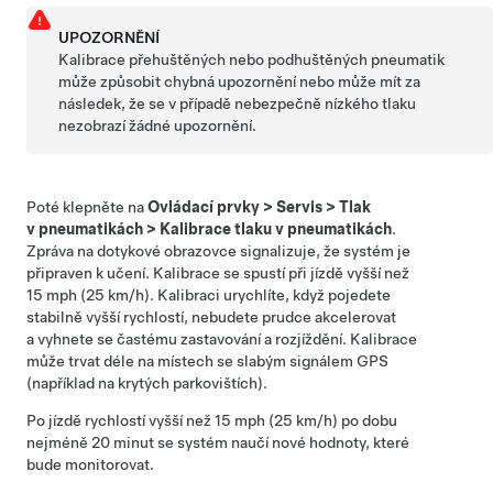
UPOZORNĚNÍ
Kalibrace přehuštěných nebo podhuštěných pneumatik
může způsobit chybná upozornění nebo může mít za
následek, že se v případě nebezpečně nízkého tlaku
nezobrazí žádné upozornění.
Poté klepněte na
Ovládací prvky
>
Servis
>
Tlak
v pneumatikách
>
Kalibrace tlaku v pneumatikách
.
Zpráva na dotykové obrazovce signalizuje, že systém je
připraven k učení. Kalibrace se spustí při jízdě vyšší než
15 mph (25 km/h). Kalibraci urychlíte, když pojedete
stabilně vyšší rychlostí, nebudete prudce akcelerovat
a vyhnete se častému zastavování a rozjíždění. Kalibrace
může trvat déle na místech se slabým signálem GPS
(například na krytých parkovištích).
Po jízdě rychlostí vyšší než 15 mph (25 km/h) po dobu
nejméně 20 minut se systém naučí nové hodnoty, které
bude monitorovat.