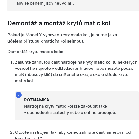
aby se během jízdy neuvolnil.
Demontáž a montáž krytů matic kol
Pokud je
Model Y
vybaven kryty matic kol, je nutné je za
účelem přístupu k maticím kol sejmout.
Demontáž krytu matice kola:
Zasuňte zahnutou část nástroje na kryty matic kol (u některých
vozidel ho najdete v odkládací přihrádce nebo můžete použít
malý inbusový klíč) do sníženého okraje okolo středu krytu
matic kol.
POZNÁMKA
Nástroj na kryty matic kol lze zakoupit také
v obchodech s autodíly nebo u online prodejců.
Otočte nástrojem tak, aby konec zahnuté části směřoval od
loga Tesla „T“.