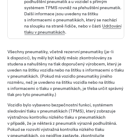
podhuštění pneumatik a u vozidel s přímým
systémem TPMS rovněž na přehuštění pneumatik.
Další informace jsou uvedeny na štítku
s informacemi o pneumatikách, který se nachází
na sloupku na straně
řidiče
, nebo v části
Udržování
tlaku v pneumatikách
.
Všechny pneumatiky, včetně rezervní pneumatiky (je-li
k dispozici), by měly být každý měsíc zkontrolovány za
studena a nahuštěny na tlak doporučený výrobcem, který je
uveden na štítku vozidla nebo na štítku s informacemi o tlaku
v pneumatikách. (Pokud má vozidlo pneumatiky jiného
rozměru, než je uvedeno na štítku vozidla nebo na štítku
s informacemi o tlaku v pneumatikách, je třeba určit správný
tlak pro tyto pneumatiky.)
Vozidlo bylo vybaveno bezpečnostní funkcí, systémem
sledování tlaku v pneumatikách (TPMS), který zobrazuje
výstražnou kontrolku nízkého tlaku v pneumatikách
v případě, že je některá z pneumatik výrazně podhuštěná.
Pokud se rozsvítí výstražná kontrolka nízkého tlaku
v pneumatikách, co nejdříve zastavte, zkontrolujte