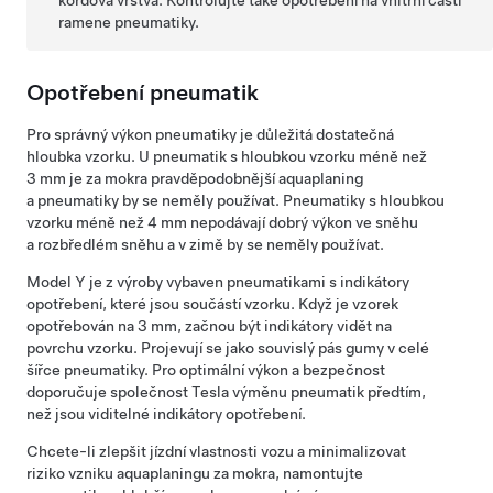
ramene pneumatiky.
Opotřebení pneumatik
Pro správný výkon pneumatiky je důležitá dostatečná
hloubka vzorku. U pneumatik s hloubkou vzorku méně než
3 mm
je za mokra pravděpodobnější aquaplaning
a pneumatiky by se neměly používat. Pneumatiky s hloubkou
vzorku méně než
4 mm
nepodávají dobrý výkon ve sněhu
a rozbředlém sněhu a v zimě by se neměly používat.
Model Y
je z výroby vybaven pneumatikami s indikátory
opotřebení, které jsou součástí vzorku. Když je vzorek
opotřebován na
3 mm
, začnou být indikátory vidět na
povrchu vzorku. Projevují se jako souvislý pás gumy v celé
šířce pneumatiky. Pro optimální výkon a bezpečnost
doporučuje společnost Tesla výměnu pneumatik předtím,
než jsou viditelné indikátory opotřebení.
Chcete-li zlepšit jízdní vlastnosti vozu a minimalizovat
riziko vzniku aquaplaningu za mokra, namontujte