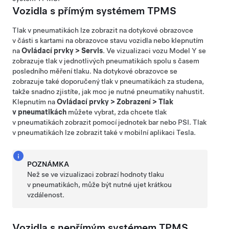
Vozidla s přímým systémem TPMS
Tlak v pneumatikách lze zobrazit na dotykové obrazovce
v části s kartami na obrazovce stavu vozidla nebo klepnutím
na
Ovládací prvky
>
Servis
. Ve vizualizaci vozu
Model Y
se
zobrazuje tlak v jednotlivých pneumatikách spolu s časem
posledního měření tlaku. Na dotykové obrazovce se
zobrazuje také doporučený tlak v pneumatikách za studena,
takže snadno zjistíte, jak moc je nutné pneumatiky nahustit.
Klepnutím na
Ovládací prvky
>
Zobrazení
>
Tlak
v pneumatikách
můžete vybrat, zda chcete tlak
v pneumatikách zobrazit pomocí jednotek bar nebo PSI. Tlak
v pneumatikách lze zobrazit také v mobilní aplikaci Tesla.
POZNÁMKA
Než se ve vizualizaci zobrazí hodnoty tlaku
v pneumatikách, může být nutné ujet krátkou
vzdálenost.
Vozidla s nepřímým systémem TPMS