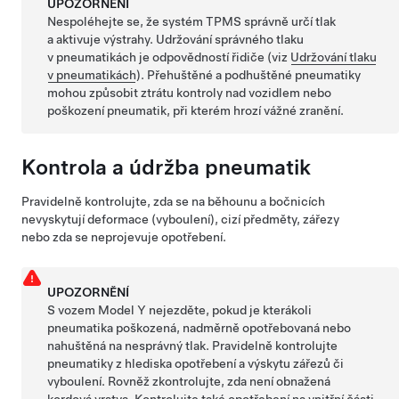
UPOZORNĚNÍ
Nespoléhejte se, že systém TPMS správně určí tlak
a aktivuje výstrahy. Udržování správného tlaku
v pneumatikách je odpovědností řidiče
(viz
Udržování tlaku
v pneumatikách
)
. Přehuštěné a podhuštěné pneumatiky
mohou způsobit ztrátu kontroly nad vozidlem nebo
poškození pneumatik, při kterém hrozí vážné zranění.
Kontrola a údržba pneumatik
Pravidelně kontrolujte, zda se na běhounu a bočnicích
nevyskytují deformace (vyboulení), cizí předměty, zářezy
nebo zda se neprojevuje opotřebení.
UPOZORNĚNÍ
S vozem
Model Y
nejezděte, pokud je kterákoli
pneumatika poškozená, nadměrně opotřebovaná nebo
nahuštěná na nesprávný tlak. Pravidelně kontrolujte
pneumatiky z hlediska opotřebení a výskytu zářezů či
vyboulení. Rovněž zkontrolujte, zda není obnažená
kordová vrstva. Kontrolujte také opotřebení na vnitřní části