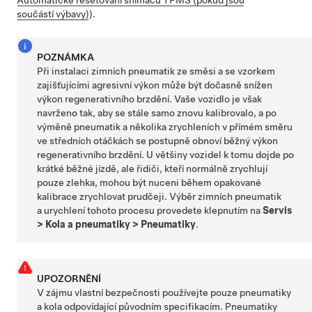
součástí výbavy)
)
.
POZNÁMKA
Při instalaci zimních pneumatik ze směsi a se vzorkem
zajišťujícími agresivní výkon může být dočasně snížen
výkon regenerativního brzdění. Vaše vozidlo je však
navrženo tak, aby se stále samo znovu kalibrovalo, a po
výměně pneumatik a několika zrychleních v přímém směru
ve středních otáčkách se postupně obnoví běžný výkon
regenerativního brzdění. U většiny vozidel k tomu dojde po
krátké běžné jízdě, ale řidiči, kteří normálně zrychlují
pouze zlehka, mohou být nuceni během opakované
kalibrace zrychlovat prudčeji. Výběr zimních pneumatik
a urychlení tohoto procesu provedete klepnutím na
Servis
>
Kola a pneumatiky
>
Pneumatiky
.
UPOZORNĚNÍ
V zájmu vlastní bezpečnosti používejte pouze pneumatiky
a kola odpovídající původním specifikacím. Pneumatiky