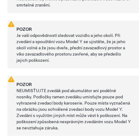
smrtelné zranění.
POZOR
Je vaší odpovědností sledovat vozidlo a jeho okolí. Při
zvedání a spouštění vozu
Model Y
se ujistěte, že je jeho
okolí volné a že jsou dveře, přední zavazadlový prostor a
víko zavazadlového prostoru
zavřené, aby se předešlo
jejich poškození.
POZOR
NEUMISŤUJTE zvedák pod akumulátor ani podélné
nosníky. Podložky ramen zvedáku umisťujte pouze pod
vyhrazené zvedací body karoserie. Pouze místa vyznačená
na obrázku jsou schválené zvedací body vozu
Model Y
.
Zvedání s využitím jiných míst může vést k poškození. Na
poškození způsobená nesprávným zvedáním vozu
Model Y
se nevztahuje záruka.