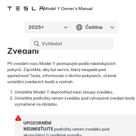
Model Y Owner's Manual
Zvedání
Při zvedání vozu
Model Y
postupujte podle následujících
pokynů. Zajistěte, aby byl servis, který nespadá pod
společnost Tesla, informován o těchto pokynech, včetně
umístění zvedacích bodů a výstrah.
Umístěte
Model Y
doprostřed mezi sloupy zvedáku.
Umístěte podložky ramen zvedáku pod vyhrazené zvedací body
vyznačené na obrázku.
UPOZORNĚNÍ
NEUMISŤUJTE
podložky ramen zvedáku pod
akumulátor či podélné nosníky.