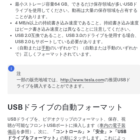
最小ストレージ容量64 GB。できるだけ保存領域が多いUSBド
ライブを使用してください。動画は大量の保存領域を占有する
ことがあります。
4 MB/s以上の持続書き込み速度であること。持続書き込み速度
はピーク書き込み速度とは異なることに注意してください。
USB 2.0互換であること。USB 3.0のドライブを使用する場合、
USB 2.0もサポートしている必要があります。
（自動または
手動
のいずれかで）
（自動または手動のいずれか
で）正しくフォーマットされています。
注
一部の販売地域では、
http://www.tesla.com
の推奨USBド
ライブを購入することができます。
USBドライブの自動フォーマット
USBドライブを、ビデオクリップのフォーマット、保存、視
聴が可能なフロントUSBポートに挿入します
（
車内の電子装
備品
を参照）。次に、
「コントロール」
>
「安全」
>
「USB
ドライブをフォーマット」
の順にタッチします。これによっ