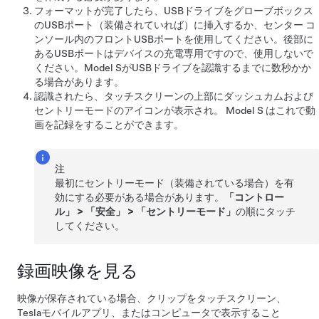
フォーマットが完了したら、USBドライブをグローブボックス
のUSBポート（装備されていれば）に挿入するか、センター コ
ンソール内のフロントUSBポートを使用してください。後部に
あるUSBポートはデバイスの充電専用ですので、使用しないで
ください。
Model S
がUSBドライブを認識するまでに数秒かか
る場合があります。
認識されたら、
タッチスクリーンの上部にダッシュカム
および
セントリーモード
のアイコンが表示され
。
Model S
はこれで動
画を記録をすることができます。
注
最初にセントリーモード
（装備されている場合）
を有
効にする必要がある場合があります。
「コントロー
ル」
>
「安全」
>
「セントリーモード」
の順にタッチ
してください。
録画映像を見る
映像が保存されている場合、クリップをタッチスクリーン、
Teslaモバイルアプリ、またはコンピュータで表示すること