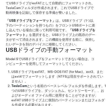
てUSBドライブがexFATとして自動的にフォーマットされ、
TeslaCamフォルダが作成されます。これでUSBドライブで
動画映像を記録して保存する準備が整いました。
「USBドライブをフォーマット」
は、USBドライブ（1つ以
下のパーティションを持つもの）をフロントUSBポートに差
し込んでいる場合に限って利用可能です。
「USBドライブを
フォーマット」
を選択すると、USBドライブ上の既存のデー
タがすべて消去されます。この機能を使用する前に、保持し
たいデータを別のデバイスに移動してください。
USBドライブの手動フォーマット
Model S
でUSBドライブをフォーマットできない場合は、コ
ンピューターを使用してフォーマットしてください。
USBドライブをexFAT、MS-DOS FAT (for Mac)、ext3、また
はext4でフォーマットします（NTFSは現在サポートされてい
ません）。
TeslaCam
という名前のベース レベル フォルダを作成します。1
つのUSBドライブを、ダッシュカム、
セントリーモード、
、お
よびオーディオ ファイル用に使用することができますが、
exFAT USBドライブ上に個別のパーティションまたはフォルダ
を作成する必要があります。