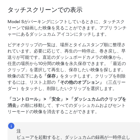
タッチスクリーンでの表示
Model S
がパーキングにシフトしているときに、タッチスク
リーンで録画した映像を見ることができます。アプリ ランチ
ャーにあるダッシュカム アイコンにタッチします。
ビデオクリップの一覧は、場所とタイムスタンプ順に整理さ
れています。必要に応じて、再生の一時停止、巻き戻し、早
送りが可能です。直近のダッシュボードカメラの映像から、
任意の場所から10分間の映像を永久保存できます。「最近の
クリップ」を選択して再生し、保存したい映像を探します。
映像の左下にある
「保存」
をタッチします。クリップを削除
するには、リスト上部の
「その他のオプション」
（三点リー
ダー）をタッチし、削除したいクリップを選択します。
「コントロール」
>
「安全」
>
「ダッシュカムのクリップを
消去」
の順に移動して、すべてのダッシュカム
およびセント
リーモード
の映像を消去することができます。
注
ビューアを起動すると、ダッシュカムの録画が一時停止し