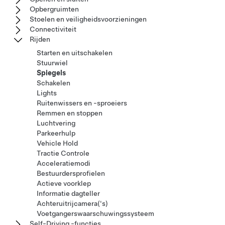
Opbergruimten
Stoelen en veiligheidsvoorzieningen
Connectiviteit
Rijden
Starten en uitschakelen
Stuurwiel
Spiegels
Schakelen
Lights
Ruitenwissers en -sproeiers
Remmen en stoppen
Luchtvering
Parkeerhulp
Vehicle Hold
Tractie Controle
Acceleratiemodi
Bestuurdersprofielen
Actieve voorklep
Informatie dagteller
Achteruitrijcamera('s)
Voetgangerswaarschuwingssysteem
Self-Driving -functies