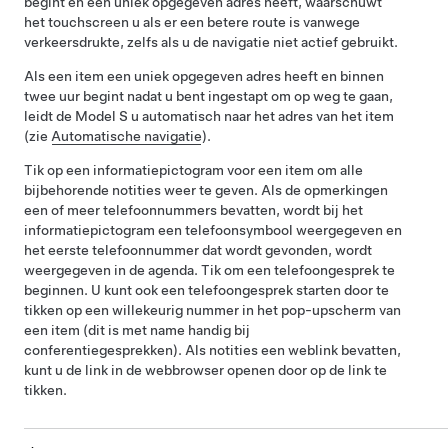
begint en een uniek opgegeven adres heeft, waarschuwt
het touchscreen u als er een betere route is vanwege
verkeersdrukte, zelfs als u de navigatie niet actief gebruikt.
Als een item een uniek opgegeven adres heeft en binnen
twee uur begint nadat u bent ingestapt om op weg te gaan,
leidt de
Model S
u automatisch naar het adres van het item
(zie
Automatische navigatie
).
Tik op een informatiepictogram voor een item om alle
bijbehorende notities weer te geven. Als de opmerkingen
een of meer telefoonnummers bevatten, wordt bij het
informatiepictogram een telefoonsymbool weergegeven en
het eerste telefoonnummer dat wordt gevonden, wordt
weergegeven in de agenda. Tik om een telefoongesprek te
beginnen. U kunt ook een telefoongesprek starten door te
tikken op een willekeurig nummer in het pop-upscherm van
een item (dit is met name handig bij
conferentiegesprekken). Als notities een weblink bevatten,
kunt u de link in de webbrowser openen door op de link te
tikken.