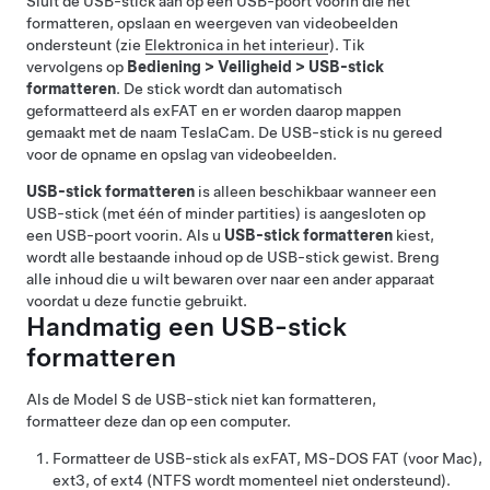
Sluit de USB-stick aan op een USB-poort voorin die het
formatteren, opslaan en weergeven van videobeelden
ondersteunt
(zie
Elektronica in het interieur
)
. Tik
vervolgens op
Bediening
>
Veiligheid
>
USB-stick
formatteren
. De stick wordt dan automatisch
geformatteerd als exFAT en er worden daarop mappen
gemaakt met de naam TeslaCam. De USB-stick is nu gereed
voor de opname en opslag van videobeelden.
USB-stick formatteren
is alleen beschikbaar wanneer een
USB-stick (met één of minder partities) is aangesloten op
een USB-poort voorin. Als u
USB-stick formatteren
kiest,
wordt alle bestaande inhoud op de USB-stick gewist. Breng
alle inhoud die u wilt bewaren over naar een ander apparaat
voordat u deze functie gebruikt.
Handmatig een USB-stick
formatteren
Als de
Model S
de USB-stick niet kan formatteren,
formatteer deze dan op een computer.
Formatteer de USB-stick als exFAT, MS-DOS FAT (voor Mac),
ext3, of ext4 (NTFS wordt momenteel niet ondersteund).