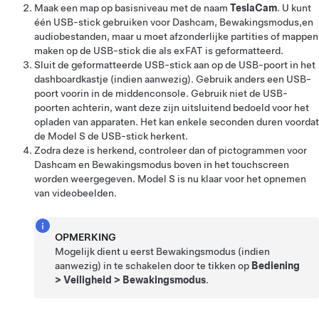
Maak een map op basisniveau met de naam
TeslaCam
. U kunt
één USB-stick gebruiken voor Dashcam,
Bewakingsmodus,
en
audiobestanden, maar u moet afzonderlijke partities of mappen
maken op de USB-stick die als exFAT is geformatteerd.
Sluit de geformatteerde USB-stick aan op de USB-poort in het
dashboardkastje (indien aanwezig). Gebruik anders een USB-
poort voorin in de middenconsole. Gebruik niet de USB-
poorten achterin, want deze zijn uitsluitend bedoeld voor het
opladen van apparaten. Het kan enkele seconden duren voordat
de
Model S
de USB-stick herkent.
Zodra deze is herkend, controleer dan of
pictogrammen voor
Dashcam
en Bewakingsmodus
boven in het touchscreen
worden weergegeven
.
Model S
is nu klaar voor het opnemen
van videobeelden.
OPMERKING
Mogelijk dient u eerst Bewakingsmodus
(indien
aanwezig)
in te schakelen door te tikken op
Bediening
>
Veiligheid
>
Bewakingsmodus
.