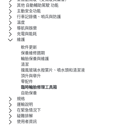
其他 自動輔助駕駛 功能
主動安全功能
行車記錄儀、哨兵與防護
溫度
導航與娛樂
充電與能耗
維護
軟件更新
保養維修週期
輪胎保養與維護
清潔
擋風玻璃水撥葉片、噴水頭和清潔液
頂升與舉升
零配件
臨時輪胎修理工具箱
自助保養
規格
運輸說明
在緊急情況下
疑難排解
使用者資訊