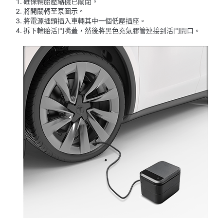
確保輪胎壓縮機已關閉。
將開關轉至泵圖示。
將電源插頭插入車輛其中一個低壓插座。
拆下輪胎活門嘴蓋，然後將黑色充氣膠管連接到活門開口。