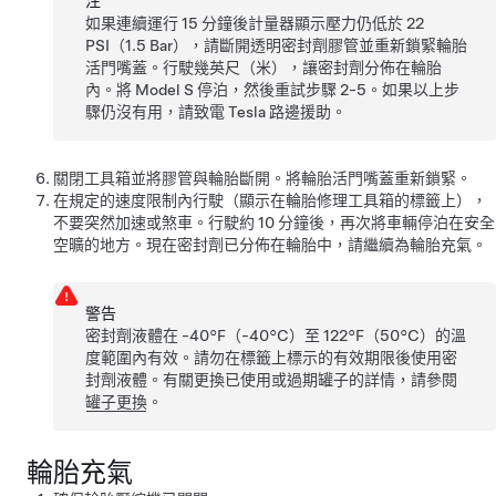
注
如果連續運行 15 分鐘後計量器顯示壓力仍低於 22
PSI（1.5 Bar），請斷開透明密封劑膠管並重新鎖緊輪胎
活門嘴蓋。行駛幾英尺（米），讓密封劑分佈在輪胎
內。將
Model S
停泊，然後重試步驟 2-5。如果以上步
驟仍沒有用，請致電 Tesla 路邊援助。
關閉工具箱並將膠管與輪胎斷開。將輪胎活門嘴蓋重新鎖緊。
在規定的速度限制內行駛（顯示在輪胎修理工具箱的標籤上），
不要突然加速或煞車。行駛約 10 分鐘後，再次將車輛停泊在安全
空曠的地方。現在密封劑已分佈在輪胎中，請繼續為輪胎充氣。
警告
密封劑液體在 -40°F（-40°C）至 122°F（50°C）的溫
度範圍內有效。請勿在標籤上標示的有效期限後使用密
封劑液體。有關更換已使用或過期罐子的詳情，請參閱
罐子更換
。
輪胎充氣