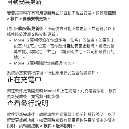
自動安裝更新
若要讓車輛在有可用更新時立即自動下載並安裝，請輕觸
控制
>
軟件
>
自動安裝更新
。
啟用
自動安裝更新
後，車輛便會自動下載更新，並在符合以下
條件時於凌晨 2 時安裝更新：
Model S
車輛停泊在你設定為「住宅」的位置。如果你未
設定「住宅」位置，當你啟用
自動安裝更新
時，觸控式螢
幕會提示你設定「住宅」（請參閱
住宅、公司和最愛目的
地
）。
Model S
車輛剩餘電量超過 10%。
系統排定安裝程序後，行動應用程式就會傳送通知。
正在充電中
如在軟件更新開始時
Model S
正在充電，則充電會停止。軟件
更新完成後，充電將自動恢復。
查看發行說明
軟件更新完成後，請閱讀觸控式螢幕上顯示的發行說明，以了
解變更或新功能。如要隨時查看有關車輛軟件目前版本的版本
說明，請輕觸
控制
>
軟件
>
版本說明
。