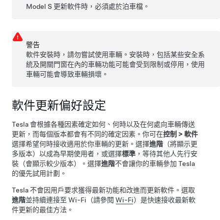
Model S
更新軟件時，必須處於泊車檔。
警告
軟件安裝時，請勿嘗試使用車輛。安裝時，包括某些安全系
統及開關門窗在內的車輛功能可能會受到限制或停用，使用
車輛可能會導致車輛損壞。
軟件更新偏好設定
Tesla 會根據各種因素確定如何、何時以及在何處向車輛傳送
更新，而每個版本都會有不同的確定因素。你可在
控制
>
軟件
選擇希望何時接收適用於你車輛的更新。選擇
進階
（將顯示更
多版本）以成為早期使用者，或選擇
標準
，等待其他人先行安
裝（會顯示較少版本）。選擇
進階
不會讓你的車輛參加 Tesla
的優先試用計劃。
Tesla 不會因用戶要求獲得最新功能和改進而更新軟件。選取
進階
並持續連接至 Wi-Fi（請參閱
Wi-Fi
）是快速接收最新軟
件更新的最佳方法。