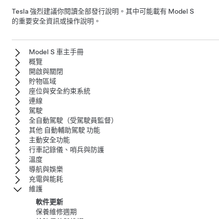
Tesla 強烈建議你閱讀全部發行說明。其中可能載有
Model S
的重要安全資訊或操作說明。
Model S 車主手冊
概覽
開啟與關閉
貯物區域
座位與安全約束系統
連線
駕駛
全自動駕駛（受駕駛員監督）
其他 自動輔助駕駛 功能
主動安全功能
行車記錄儀、哨兵與防護
溫度
導航與娛樂
充電與能耗
維護
軟件更新
保養維修週期