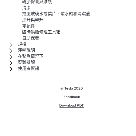
輪胎保養與維護
清潔
擋風玻璃水撥葉片、噴水頭和清潔液
頂升與舉升
零配件
臨時輪胎修理工具箱
自助保養
規格
運輸說明
在緊急情況下
疑難排解
使用者資訊
© Tesla
2026
Feedback
Download PDF