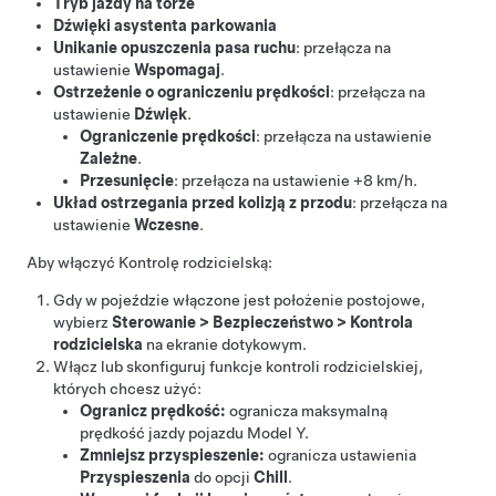
Tryb jazdy na torze
Dźwięki asystenta parkowania
Unikanie opuszczenia pasa ruchu
: przełącza na
ustawienie
Wspomagaj
.
Ostrzeżenie o ograniczeniu prędkości
: przełącza na
ustawienie
Dźwięk
.
Ograniczenie prędkości
: przełącza na ustawienie
Zależne
.
Przesunięcie
: przełącza na ustawienie
+8 km/h
.
Układ ostrzegania przed kolizją z przodu
: przełącza na
ustawienie
Wczesne
.
Aby włączyć Kontrolę rodzicielską:
Gdy w pojeździe włączone jest położenie postojowe,
wybierz
Sterowanie
>
Bezpieczeństwo
>
Kontrola
rodzicielska
na ekranie dotykowym.
Włącz lub skonfiguruj funkcje kontroli rodzicielskiej,
których chcesz użyć:
Ogranicz prędkość:
ogranicza maksymalną
prędkość jazdy pojazdu
Model Y
.
Zmniejsz przyspieszenie:
ogranicza ustawienia
Przyspieszenia
do opcji
Chill
.