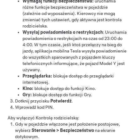
Wymagaj funkcji bezpieczeństwa:
uruchamia
różne funkcje bezpieczeństwa w pojeździe
(zależnie od wyposażenia). Kierowcy nie mogą
zmieniać tych ustawień, gdy aktywna jest kontrola
rodzicielska.
Wysyłaj powiadomienia o restrykcjach
: Uruchamia
powiadomienia o restrykcjach na czas od 23:00 do
4:00. W tym czasie, jeśli ktoś przełączy na bieg do
jazdy, aplikacja mobilna Tesla wysyła powiadomienie
do wszystkich sparowanych z pojazdem kluczy
telefonicznych informujące, że pojazd
Model Y
jest
używany.
Przeglądarka:
blokuje dostęp do przeglądarki
internetowej.
Kino:
blokuje dostęp do funkcji Kino.
Gry:
blokuje dostęp do funkcji Gry.
Dotknij przycisku
Potwierdź
.
Wprowadź kod PIN.
Aby wyłączyć Kontrolę rodzicielską:
Gdy w pojeździe włączone jest położenie postojowe,
wybierz
Sterowanie
>
Bezpieczeństwo
na ekranie
dotykowym.