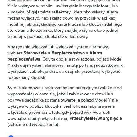
Y
nie wykrywa w pobliżu uwierzytelnionego telefonu, lub
kluczyka. Migają także reflektory i kierunkowskazy. Alarm
można wyłączyć, naciskając dowolny przycisk w aplikacji
mobilnej lub przykładając kartę klucza
lub kluczyk zdalnego
sterowania
do czytnika, który znajduje się
na około jednej
trzeciej wysokości słupka drzwi kierowcy
.
Aby ręcznie włączyć lub wyłączyć system alarmowy,
wybierz
Sterowanie
>
Bezpieczeństwo
>
Alarm
bezpieczeństwa
. Gdy ta opcja jest włączona, pojazd
Model
Y
aktywuje system alarmowy minutę po tym, jak użytkownik
wysiądzie i zablokuje drzwi, a czujniki przestaną wykrywać
rozpoznany kluczyk.
Syrena alarmowa z podtrzymaniem bateryjnym (zależnie od
wyposażenia) włącza się, jeżeli zablokowane drzwi lub
pokrywa bagażnika zostaną otwarte, a pojazd
Model Y
nie
wykrywa w pobliżu kluczyka.
Jeśli chcesz, aby ta syrena
włączała się również wtedy, gdy pojazd wykrywa ruch
wewnątrz kabiny, włącz funkcję
Przechylenie/wtargnięcie
(zależnie od wyposażenia).