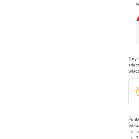
w
Gdy t
zdecy
włąc
Funk
tylko
J
T