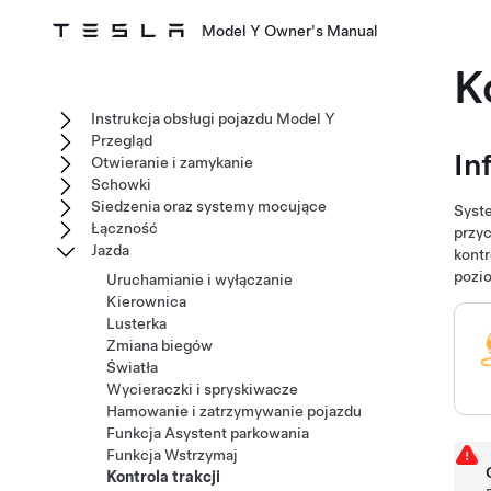
Model Y Owner's Manual
K
Instrukcja obsługi pojazdu Model Y
Przegląd
In
Otwieranie i zamykanie
Schowki
Siedzenia oraz systemy mocujące
Syste
Łączność
przyc
Jazda
kontr
pozi
Uruchamianie i wyłączanie
Kierownica
Lusterka
Zmiana biegów
Światła
Wycieraczki i spryskiwacze
Hamowanie i zatrzymywanie pojazdu
Funkcja Asystent parkowania
Funkcja Wstrzymaj
Kontrola trakcji