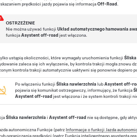
skazaniem prędkości jazdy pojawia się informacja
Off-Road
.
OSTRZEŻENIE
Nie można używać funkcji
Układ automatycznego hamowania awa
funkcja
Asystent off-road
jest włączona.
ylko ustąpią okoliczności, które wymagały uruchomienia funkcji
Śliska
dowanie zaleca się ich wyłączenie, by kontrola trakcji mogła znowu dz
zonym kontrola trakcji automatycznie uaktywni się ponownie dopiero
Po włączeniu funkcji
Śliska nawierzchnia
lub
Asystent off-r
pojawia się komunikat ostrzegawczy, informujący, że funkcja
Ś
Asystent off-road
jest włączona i że system kontroli trakcji n
cja
Śliska nawierzchnia
i
Asystent off-road
nie są dostępne, gdy aktyw
:
azda autonomiczna
Funkcje (patrz
Informacje o funkcji
Jazda autonomi
ryb ograniczenia prędkości (patrz
Funkcja inteligentnego asystenta pr