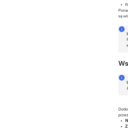
R
Ponad
są w
Ws
Dotkn
przez
N
Z