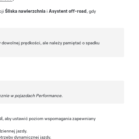
cji
Śliska nawierzchnia
i
Asystent off-road
, gdy
dowolnej prędkości, ale należy pamiętać o spadku
cznie w pojazdach Performance.
ci
, aby ustawić poziom wspomagania zapewniany
ziennej jazdy.
trzeby dynamicznej jazdy.