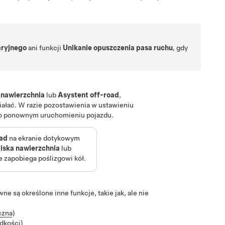
ryjnego
ani funkcji
Unikanie opuszczenia pasa ruchu
, gdy
 nawierzchnia
lub
Asystent off-road
,
iałać. W razie pozostawienia w ustawieniu
 po ponownym uruchomieniu pojazdu.
oad
na ekranie dotykowym
liska nawierzchnia
lub
ie zapobiega poślizgowi kół.
ne są określone inne funkcje, takie jak, ale nie
czna
)
ędkości
)