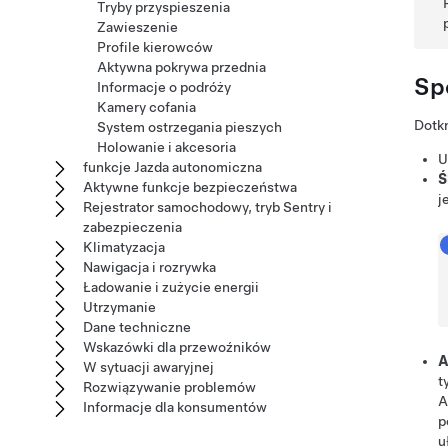
Tryby przyspieszenia
Zawieszenie
Profile kierowców
Aktywna pokrywa przednia
Sp
Informacje o podróży
Kamery cofania
Dotk
System ostrzegania pieszych
Holowanie i akcesoria
U
funkcje Jazda autonomiczna
Ś
Aktywne funkcje bezpieczeństwa
j
Rejestrator samochodowy, tryb Sentry i
zabezpieczenia
Klimatyzacja
Nawigacja i rozrywka
Ładowanie i zużycie energii
Utrzymanie
Dane techniczne
Wskazówki dla przewoźników
A
W sytuacji awaryjnej
t
Rozwiązywanie problemów
A
Informacje dla konsumentów
p
u