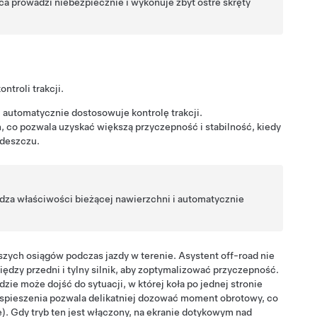
owca prowadzi niebezpiecznie i wykonuje zbyt ostre skręty
ntroli trakcji.
 automatycznie dostosowuje kontrolę trakcji.
 co pozwala uzyskać większą przyczepność i stabilność, kiedy
e deszczu.
dza właściwości bieżącej nawierzchni i automatycznie
szych osiągów podczas jazdy w terenie. Asystent off-road nie
ędzy przedni i tylny silnik, aby zoptymalizować przyczepność.
dzie może dojść do sytuacji, w której koła po jednej stronie
zyspieszenia pozwala delikatniej dozować moment obrotowy, co
e). Gdy tryb ten jest włączony, na ekranie dotykowym nad