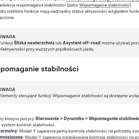
edukcja wspomagania stabilności (patrz
Wspomaganie stabilności
)
to niektóre funkcje mają nadrzędny status aktywności względem funk
łączone.
UWAGA
Funkcji
Śliska nawierzchnia
lub
Asystent off-road
można używać przy 
efektywności przy wyższych prędkościach jazdy.
pomaganie stabilności
UWAGA
Elementy sterujące funkcji Wspomaganie stabilności są dostępne wyłą
ij kolejno pozycji
Sterowanie
>
Dynamika
>
Wspomaganie stabilnoś
 system kontroli stabilności.
ormalny
:
Model Y
zapewnia pełną kontrolę stabilności na potrzeby cod
mniejszone
:
Model Y
zapewnia zredukowaną kontrolę stabilności na po