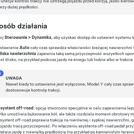
Funkcje kontroli trakcji nie ustrzegą pojazdu przed kolizją, jeżeli kier
przy dużej prędkości.
osób działania
nij
Sterowanie
>
Dynamika
, aby uzyskać dostęp do ustawień systemu ko
stawienie
Auto
cały czas sprawdza właściwości bieżącej nawierzchni i
liska nawierzchnia
zapewnia taką samą przyczepność wszystkich opon,
est ślisko, na przykład podczas jazdy na śniegu lub lodzie albo w trakci
UWAGA
Nawet kiedy to ustawienie jest wyłączone,
Model Y
cały czas spraw
dostosowuje kontrolę trakcji.
systent off-road
: opcję stworzono specjalnie w celu zapewnienia lep
ylko umożliwia buksowanie kół, ale także rozdziela moment obrotowy mi
systent off-road poprawia trakcję na nierównej i sypkiej nawierzchni, g
ojazdu tracą przyczepność. Po włączeniu asystenta off-road pedał pr
łatwia jazdę z niewielką prędkością (na przykład po kamienistym tereni