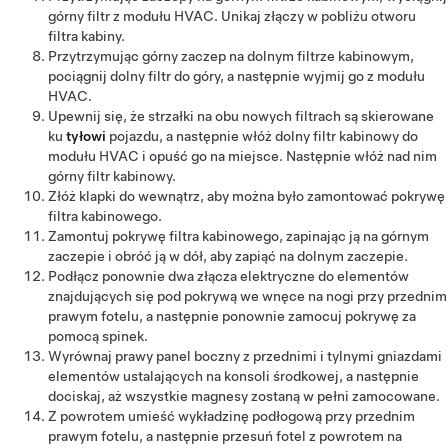
górny filtr z modułu HVAC.
Unikaj złączy w pobliżu otworu
filtra kabiny.
Przytrzymując górny zaczep na dolnym filtrze kabinowym,
pociągnij dolny filtr do góry, a następnie wyjmij go z modułu
HVAC.
Upewnij się, że strzałki na obu nowych filtrach są skierowane
ku
tyłowi
pojazdu, a następnie włóż dolny filtr kabinowy do
modułu HVAC i opuść go na miejsce. Następnie włóż nad nim
górny filtr kabinowy.
Złóż klapki do wewnątrz, aby można było zamontować pokrywę
filtra kabinowego.
Zamontuj pokrywę filtra kabinowego, zapinając ją na górnym
zaczepie i obróć ją w dół, aby zapiąć na dolnym zaczepie.
Podłącz ponownie dwa złącza elektryczne do elementów
znajdujących się pod pokrywą we wnęce na nogi przy przednim
prawym fotelu, a następnie ponownie zamocuj pokrywę za
pomocą spinek.
Wyrównaj prawy panel boczny z przednimi i tylnymi gniazdami
elementów ustalających na konsoli środkowej, a następnie
dociskaj, aż wszystkie
magnesy
zostaną w pełni zamocowane.
Z powrotem umieść wykładzinę podłogową przy przednim
prawym fotelu, a następnie przesuń fotel z powrotem na