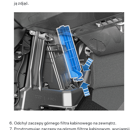
ją zdjąć.
Odchyl zaczepy górnego filtra kabinowego na zewnątrz.
Przytrzymując zaczepy na górnym filtrze kabinowym, wyciągnij