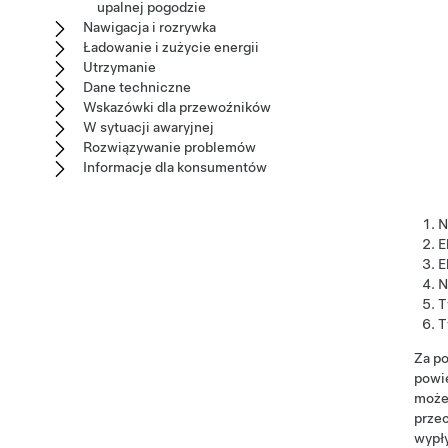
upalnej pogodzie
Nawigacja i rozrywka
Ładowanie i zużycie energii
Utrzymanie
Dane techniczne
Wskazówki dla przewoźników
W sytuacji awaryjnej
Rozwiązywanie problemów
Informacje dla konsumentów
N
E
E
N
T
T
Za p
powie
możes
prze
wypł