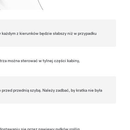
 każdym z kierunków będzie słabszy niż w przypadku
trza można sterować w tylnej części kabiny,
 przed przednią szybą. Należy zadbać, by kratka nie była
edostawaniu się przez nawiewy pyłków roślin,