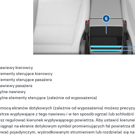
awiewy kierowcy
lementy sterujące kierowcy
lementy sterujące pasażera
awiewy pasażera
ylne nawiewy
ylne elementy sterujące
(zależnie od wyposażenia)
omocą ekranów dotykowych
(zależnie od wyposażenia)
możesz precyzyj
trze wypływające z tego nawiewu i w ten sposób ogrzać lub schłodzić 
z regulować kierunek wypływającego powietrza. Aby ustawić kierunek
ciągnąć na ekranie dotykowym symbol promieniujących fal powietrza 
ywać pojedynczym, wyśrodkowanym strumieniem lub rozdzielać się na 