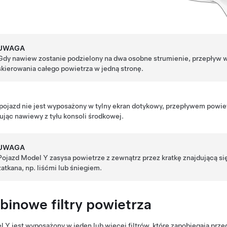
UWAGA
Gdy nawiew zostanie podzielony na dwa osobne strumienie, przepływ w
skierowania całego powietrza w jedną stronę.
 pojazd nie jest wyposażony w tylny ekran dotykowy, przepływem powie
ując nawiewy z tyłu konsoli środkowej.
UWAGA
Pojazd
Model Y
zasysa powietrze z zewnątrz przez kratkę znajdującą się
zatkana, np. liśćmi lub śniegiem.
binowe filtry powietrza
l Y
jest wyposażony w jeden lub więcej filtrów, które zapobiegają prz