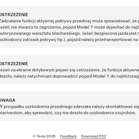
OSTRZEŻENIE
Zadziałanie funkcji aktywnej pokrywy przedniej może spowodować, że 
Jeżeli nie stwarza to zagrożenia, pojazd
Model Y
może dojechać do najb
autoryzowanego warsztatu blacharskiego. Jeżeli bezpieczna jazda jest 
uszkodzony zatrzask pokrywy itp.), pojazd należy przetransportować na
OSTRZEŻENIE
Jeżeli na
ekranie dotykowym
pojawi się ostrzeżenie, że funkcja aktywn
doszło, należy natychmiast doprowadzić pojazd
Model Y
do najbliższeg
UWAGA
W przypadku uszkodzenia przedniego zderzaka należy skontaktować się
blacharskim, aby sprawdzić, czy nie doszło do uszkodzenia czujników.
© Tesla
2026
Feedback
Download PDF