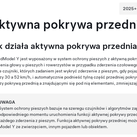
ktywna pokrywa przedn
k działa aktywna pokrywa przednia
zd
Model Y
jest wyposażony w system ochrony pieszych z aktywną pokry
enia głowy u pieszych i rowerzystów w przypadku zderzenia czołoweg
e czujniki, których zadaniem jest wykryć zderzenie z pieszym, gdy poj
zy
30 a 52 km/h
, i automatycznie podnieść tylną część przedniej pokr
y pokrywą przednią a znajdującymi się pod nią elementami, zmniejsz
UWAGA
System ochrony pieszych bazuje na szeregu czujników i algorytmów za
odpowiedniego momentu uruchomienia funkcji aktywnej pokrywy przedn
każdego zderzenia z pieszym. Funkcja aktywnej pokrywy przedniej może
Model Y
ze zwierzęciem, innym pojazdem lub obiektem.