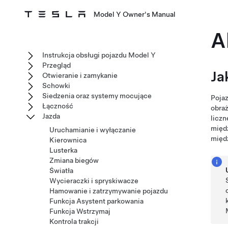
Model Y Owner's Manual
A
Instrukcja obsługi pojazdu Model Y
Przegląd
Ja
Otwieranie i zamykanie
Schowki
Siedzenia oraz systemy mocujące
Poja
Łączność
obraż
Jazda
liczn
międ
Uruchamianie i wyłączanie
międz
Kierownica
Lusterka
Zmiana biegów
Światła
Wycieraczki i spryskiwacze
Hamowanie i zatrzymywanie pojazdu
Funkcja Asystent parkowania
Funkcja Wstrzymaj
Kontrola trakcji