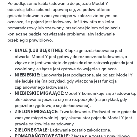
Po podłączeniu kabla ładowania do pojazdu
Model Y
odczekaj kilka sekund i upewnij się, że podświetlenie
gniazda ładowania zaczyna migać w kolorze zielonym, co
oznacza, że pojazd jest ładowany. Jeśli światło ma kolor
pomarańczowy lub czerwony, przed odejściem od pojazdu
konieczne będzie rozwiązanie problemu, aby ładowanie
przebiegło prawidłowo.
BIAŁE (LUB BŁĘKITNE):
Klapka gniazda ładowania jest
otwarta.
Model Y
jest gotowy do rozpoczęcia ładowania, a
złącze nie jest wsunięte do gniazda albo zatrzask gniazda jest
zwolniony, a złącze jest gotowe do wyjęcia z gniazda.
NIEBIESKIE:
Ładowarka jest podłączona, ale pojazd
Model Y
nie ładuje się (na przykład, gdy włączona jest funkcja
zaplanowanego ładowania).
NIEBIESKIE MIGAJĄCE:
Model Y
komunikuje się z ładowarką,
ale ładowanie jeszcze się nie rozpoczęło (na przykład, gdy
pojazd przygotowuje się do ładowania).
ZIELONE MIGAJĄCE:
Trwa ładowanie. Podświetlenie gniazda
zaczyna migać wolniej, gdy akumulator pojazdu
Model Y
jest
prawie całkowicie naładowany.
ZIELONE STAŁE:
Ładowanie zostało zakończone.
POMARAŃCZOWE STAŁE:
Złącze nie zostało prawidłowo