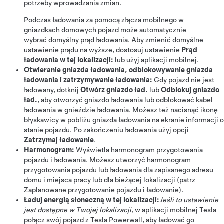
potrzeby wprowadzania zmian.
Podczas ładowania za pomocą złącza mobilnego w
gniazdkach domowych pojazd może automatycznie
wybrać domyślny prąd ładowania. Aby zmienić domyślne
ustawienie prądu na wyższe, dostosuj ustawienie
Prąd
ładowania w tej lokalizacji:
lub użyj aplikacji mobilnej.
Otwieranie gniazda ładowania, odblokowywanie gniazda
ładowania i zatrzymywanie ładowania:
Gdy pojazd nie jest
ładowany, dotknij
Otwórz gniazdo ład.
lub
Odblokuj gniazdo
ład.
, aby otworzyć gniazdo ładowania lub odblokować kabel
ładowania w gnieździe ładowania.
Możesz też nacisnąć ikonę
błyskawicy w pobliżu gniazda ładowania na ekranie informacji o
stanie pojazdu.
Po zakończeniu ładowania użyj opcji
Zatrzymaj ładowanie
.
Harmonogram:
Wyświetla harmonogram przygotowania
pojazdu i ładowania. Możesz utworzyć harmonogram
przygotowania pojazdu lub ładowania dla zapisanego adresu
domu i miejsca pracy lub dla bieżącej lokalizacji (patrz
Zaplanowane przygotowanie pojazdu i ładowanie
).
Ładuj energią słoneczną w tej lokalizacji:
Jeśli to ustawienie
jest dostępne w Twojej lokalizacji,
w aplikacji mobilnej Tesla
połącz swój pojazd z Tesla Powerwall, aby ładować go