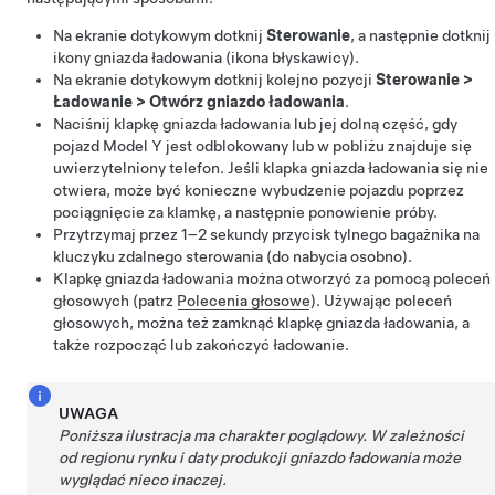
Na ekranie dotykowym
dotknij
Sterowanie
, a następnie
dotknij
ikony gniazda ładowania (ikona błyskawicy).
Na ekranie dotykowym dotknij kolejno pozycji
Sterowanie
>
Ładowanie
>
Otwórz gniazdo ładowania
.
Naciśnij klapkę gniazda ładowania
lub jej dolną część
, gdy
pojazd
Model Y
jest odblokowany lub w pobliżu znajduje się
uwierzytelniony telefon
.
Jeśli klapka gniazda ładowania się nie
otwiera, może być konieczne wybudzenie pojazdu poprzez
pociągnięcie za klamkę, a następnie ponowienie próby.
Przytrzymaj przez 1–2 sekundy przycisk tylnego bagażnika na
kluczyku zdalnego sterowania
(do nabycia osobno)
.
Klapkę gniazda ładowania można otworzyć za pomocą poleceń
głosowych (patrz
Polecenia głosowe
). Używając poleceń
głosowych, można też zamknąć klapkę gniazda ładowania, a
także rozpocząć lub zakończyć ładowanie.
UWAGA
Poniższa ilustracja ma charakter poglądowy. W zależności
od regionu rynku i daty produkcji gniazdo ładowania może
wyglądać nieco inaczej.