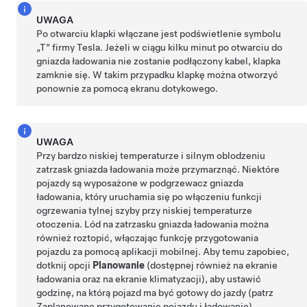
UWAGA
Po otwarciu klapki włączane jest podświetlenie symbolu
„T” firmy Tesla. Jeżeli w ciągu kilku minut po otwarciu do
gniazda ładowania nie zostanie podłączony kabel, klapka
zamknie się. W takim przypadku klapkę można otworzyć
ponownie za pomocą ekranu dotykowego.
UWAGA
Przy bardzo niskiej temperaturze i silnym oblodzeniu
zatrzask gniazda ładowania może przymarznąć.
Niektóre
pojazdy są wyposażone w podgrzewacz gniazda
ładowania, który uruchamia się po włączeniu funkcji
ogrzewania tylnej szyby przy niskiej temperaturze
otoczenia. Lód na zatrzasku gniazda ładowania można
również roztopić, włączając funkcję przygotowania
pojazdu za pomocą aplikacji mobilnej. Aby temu zapobiec,
dotknij opcji
Planowanie
(dostępnej również na ekranie
ładowania oraz na ekranie klimatyzacji), aby ustawić
godzinę, na którą pojazd ma być gotowy do jazdy (patrz
Zaplanowane przygotowanie pojazdu i ładowanie
).