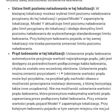
Możesz dalej dostosować ustawienia ładowania:
Ustaw limit poziomu naładowania w tej lokalizacji:
W
bieżącej lokalizacji możesz wybrać limit poziomu naładowania
przypisany do tej lokalizacji i pojazd
Model Y
zapamięta tę
lokalizację.
Model Y
aktualizuje limit poziomu naładowania
jako limit przypisany do lokalizacji i dodaje domyślny limit
poziomu naładowania do wyświetlanego standardowego limitu
ładowania. Przy kolejnym ładowaniu pojazdu w tej samej
lokalizacji nie trzeba ponownie zmieniać limitu poziomu
naładowania.
Prąd ładowania w tej lokalizacji:
Ustawienie prądu ładowania
automatycznie przyjmuje wartość największego prądu, jaki jest
dostępny za pośrednictwem podłączonego kabla ładowania,
chyba że zostało ono wcześniej obniżone. Ustawienie prądu
można zmienić przyciskami
-
i
+
(obniżenie wartości prądu
może być przydatne, na przykład gdy zachodzi obawa o
możliwość przeciążenia instalacji domowej, z której korzystają
także inne urządzenia). Nie ma możliwość ustawienia wartości
prądu ładowania, która przewyższa maksymalną wartość prądu
zapewnianą przez podłączony kabel ładowania. Przy zmianie
wartości prądu pojazd
Model Y
zapamiętuje lokalizację. Przy
kolejnym ładowaniu pojazdu w tym samym miejscu nie ma już