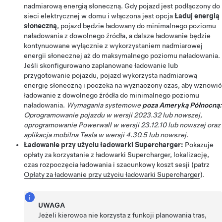
nadmiarową energią słoneczną. Gdy pojazd jest podłączony do
sieci elektrycznej w domu i włączona jest opcja
Ładuj energią
słoneczną
, pojazd będzie ładowany do minimalnego poziomu
naładowania z dowolnego źródła, a dalsze ładowanie będzie
kontynuowane wyłącznie z wykorzystaniem nadmiarowej
energii słonecznej aż do maksymalnego poziomu naładowania.
Jeśli skonfigurowano zaplanowane ładowanie lub
przygotowanie pojazdu, pojazd wykorzysta nadmiarową
energię słoneczną i poczeka na wyznaczony czas, aby wznowić
ładowanie z dowolnego źródła do minimalnego poziomu
naładowania.
Wymagania systemowe
poza Ameryką Północną:
Oprogramowanie pojazdu w wersji 2023.32 lub nowszej,
oprogramowanie Powerwall w wersji 23.12.10 lub nowszej oraz
aplikacja mobilna Tesla w wersji 4.30.5 lub nowszej.
Ładowanie przy użyciu ładowarki Supercharger:
Pokazuje
opłaty za korzystanie z ładowarki Supercharger, lokalizację,
czas rozpoczęcia ładowania i szacunkowy koszt sesji (patrz
Opłaty za ładowanie przy użyciu ładowarki Supercharger
).
UWAGA
Jeżeli kierowca nie korzysta z funkcji planowania tras,