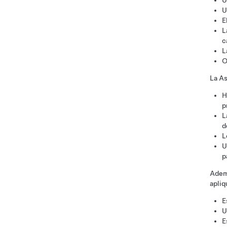
U
U
E
L
c
L
O
La As
H
p
L
d
L
U
p
Ademá
apliq
E
U
E