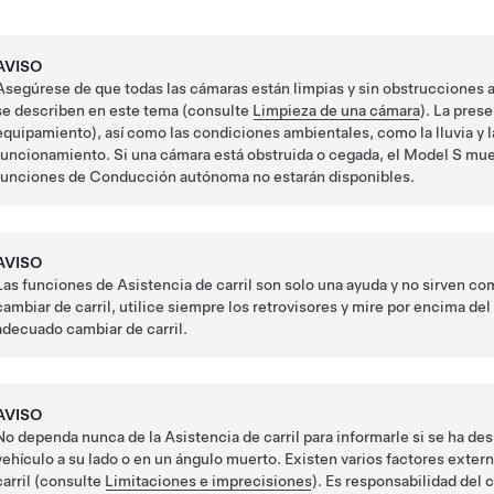
AVISO
Asegúrese de que todas las cámaras están limpias y sin obstrucciones an
se describen en este tema (consulte
Limpieza de una cámara
). La pres
equipamiento)
, así como las condiciones ambientales, como la lluvia y 
funcionamiento. Si una cámara está obstruida o cegada, el
Model S
mues
funciones de
Conducción autónoma
no estarán disponibles.
AVISO
Las funciones de Asistencia de carril son solo una ayuda y no sirven c
cambiar de carril, utilice siempre los retrovisores y mire por encima d
adecuado cambiar de carril.
AVISO
No dependa nunca de la Asistencia de carril para informarle si se ha des
vehículo a su lado o en un ángulo muerto. Existen varios factores exter
carril (consulte
Limitaciones e imprecisiones
). Es responsabilidad del 