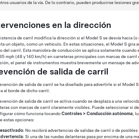
otros usuarios de la vía. De lo contrario, pueden producirse lesiones gr
tervenciones en la dirección
istencia de carril modifica la dirección si el
Model S
se desvía hacia (o 
ta un objeto, como un vehículo. En estas situaciones, el
Model S
gira 
o del carril. Esta maniobra de conducción se aplica solamente cuando 
 85 mph (48 y 140 km/h)
en carreteras principales con marcas de carril 
ción,
el panel de instrumentos
muestra brevemente un mensaje de adve
evención de salida de carril
evención de salida de carril se ha diseñado para advertirle si el
Model S
a al borde de dicho carril.
evención de salida de carril se activa cuando se desplaza a una velocid
teras con marcas de carril claramente visibles. Puede seleccionar si de
nfigurar cómo funciona tocando
Controles
>
Conducción autónoma
, l
e estas opciones:
esactivado
: No recibirá advertencias de salidas de carril o de posible
dvertencia
: Si una de las ruedas delanteras pasa por encima de una ma