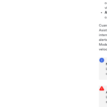
c
v
A
c
Cuand
Asist
inter
alert
Mode
veloc