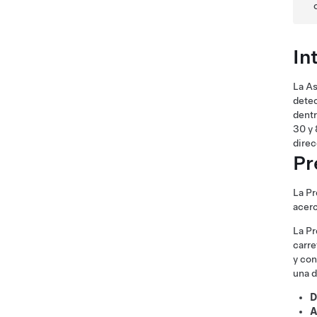
In
La As
detec
dentr
30 y
direc
Pr
La Pr
acerc
La Pr
carre
y co
una d
D
A