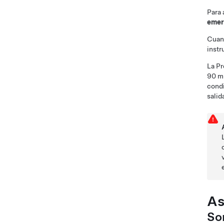
Para 
emer
Cuand
inst
La Pr
90 m
condi
salid
As
So