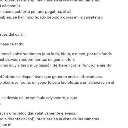
ia directa del sol) interfiere en la vista de las cámaras.
) cámara(s).
, sucio, cubierto por una pegatina, etc.).
sibles, se han modificado debido a obras en la carretera o
as del carril.
róneas cuando:
edad u obstrucciones (con lodo, hielo, o nieve, por una funda
adhesivos, recubrimientos de goma, etc.).
turas muy altas o muy bajas) interfieren con el funcionamiento
léctricos o dispositivos que generan ondas ultrasónicas.
lo obstruye (como un soporte para bicicletas o un adhesivo en el
S
se desvíe de un vehículo adyacente, o que
s:
rva a una velocidad relativamente elevada.
ia directa del sol) interfiere en la vista de las cámaras.
) en él.