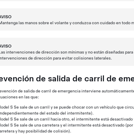
AVISO
Mantenga las manos sobre el
volante
y conduzca con cuidado en todo 
AVISO
Las intervenciones de dirección son mínimas y no están diseñadas para 
intervenciones de dirección para evitar colisiones laterales.
evención de salida de carril de em
evención de salida de carril de emergencia interviene automáticamente 
tuaciones en las que:
odel S
Se sale de un carril y se puede chocar con un vehículo que circu
independientemente del estado del intermitente).
odel S
Se sale de un carril hacia otro, el intermitente está desactivad
odel S
Se sale de una carretera y el intermitente está desactivado (po
arretera y hay posibilidad de colisión).