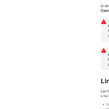
Si de
Cont
Li
Las f
o no 
L