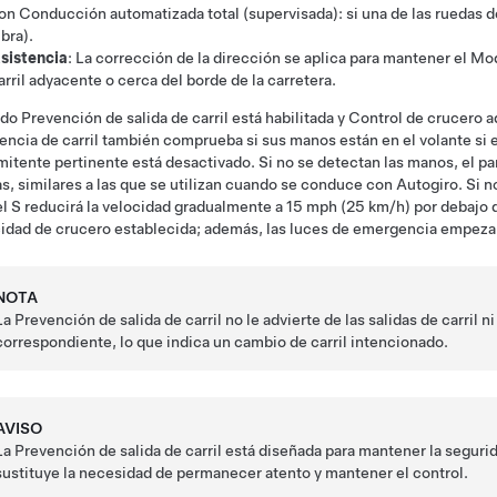
on
Conducción automatizada total (supervisada)
: si una de las ruedas 
ibra).
sistencia
: La corrección de la dirección se aplica para mantener el
Mod
arril adyacente o cerca del borde de la carretera.
o Prevención de salida de carril está habilitada y
Control de crucero ad
encia de carril también comprueba si sus manos están en el
volante
si 
mitente pertinente está desactivado. Si no se detectan las manos, el
pa
as
, similares a las que se utilizan cuando se conduce con
Autogiro
. Si 
l S
reducirá la velocidad gradualmente a
15 mph (25 km/h)
por debajo d
idad de crucero establecida; además, las luces de emergencia empezar
NOTA
La Prevención de salida de carril no le advierte de las salidas de carril 
correspondiente, lo que indica un cambio de carril intencionado.
AVISO
La Prevención de salida de carril está diseñada para mantener la seguri
sustituye la necesidad de permanecer atento y mantener el control.