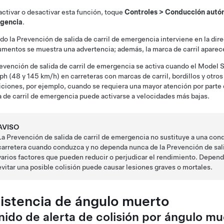
activar o desactivar esta función, toque
Controles
>
Conducción autó
gencia
.
o la Prevención de salida de carril de emergencia interviene en la dir
rumentos
se muestra una advertencia; además, la marca de carril aparece
evención de salida de carril de emergencia se activa cuando el
Model 
ph (48 y 145 km/h)
en carreteras con marcas de carril, bordillos y otr
ciones, por ejemplo, cuando se requiera una mayor atención por parte 
a de carril de emergencia puede activarse a velocidades más bajas.
AVISO
La Prevención de salida de carril de emergencia no sustituye a una cond
carretera cuando conduzca y no dependa nunca de la Prevención de salid
varios factores que pueden reducir o perjudicar el rendimiento. Depend
evitar una posible colisión puede causar lesiones graves o mortales.
istencia de ángulo muerto
nido de alerta de colisión por ángulo mu