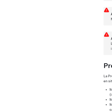
Pr
La Pr
en si
M
(
M
M
c