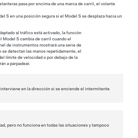
delanteras pasa por encima de una marca de carril, el
volante
el S
en una posición segura si el
Model S
se desplaza hacia un
aptado al tráfico
está activado, la función
el
Model S
cambia de carril cuando el
nel de instrumentos
mostrará una serie de
no se detectan las manos repetidamente, el
el límite de velocidad o por debajo de la
án a parpadear.
ni interviene en la dirección si se enciende el intermitente
dad, pero no funciona en todas las situaciones y tampoco