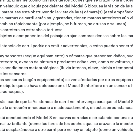
na luz brillante (como los faros de los coches que se cruzan o la incidenc
n vehículo que circula por delante del
Model S
bloquea la visión de la(s
l parabrisas está obstruyendo la vista de la(s) cámara(s) (está empañado
as marcas de carril están muy gastadas, tienen marcas anteriores aún vi
ambian rápidamente (por ejemplo, se bifurcan, se cruzan o se unen).
a carretera es estrecha o tortuosa.
bjetos o componentes del paisaje arrojan sombras densas sobre las marc
istencia de carril podría no emitir advertencias, o estas pueden ser er
ay
sensores (según equipamiento) o
cámaras que presentan daños, suci
rotectora, exceso de pintura o productos adhesivos, como envolturas, 
as condiciones meteorológicas (lluvia intensa, nieve, niebla o tempera
e los sensores.
os sensores (según equipamiento) se ven afectados por otros equipos e
n objeto que se haya colocado en el
Model S
interfiere en un sensor o 
arachoques).
s, puede que la Asistencia de carril no intervenga para que el
Model 
ue la dirección innecesaria o inadecuadamente, en estas circunstancia
stá conduciendo el
Model S
en curvas cerradas o circulando por una cu
na luz brillante (como los faros de los coches que se cruzan o la incidenc
stá desplazándose a otro carril pero no hay un objeto (como un vehículo