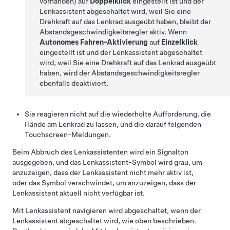
vorhanden)
auf
Doppelklick
eingestellt ist und der
Lenkassistent
abgeschaltet wird, weil Sie
eine
Drehkraft auf das
Lenkrad
ausgeübt haben
, bleibt der
Abstandsgeschwindigkeitsregler
aktiv. Wenn
Autonomes Fahren-Aktivierung
auf
Einzelklick
eingestellt ist und der
Lenkassistent
abgeschaltet
wird, weil Sie
eine Drehkraft auf das
Lenkrad
ausgeübt
haben
, wird der
Abstandsgeschwindigkeitsregler
ebenfalls deaktiviert.
Sie reagieren nicht auf die wiederholte Aufforderung, die
Hände am Lenkrad zu lassen, und die darauf folgenden
Touchscreen
-Meldungen.
Beim Abbruch des
Lenkassistent
en wird ein Signalton
ausgegeben, und das
Lenkassistent
-Symbol wird grau, um
anzuzeigen, dass der
Lenkassistent
nicht mehr aktiv ist,
oder das Symbol verschwindet, um anzuzeigen, dass der
Lenkassistent aktuell nicht verfügbar ist.
Mit Lenkassistent navigieren
wird abgeschaltet, wenn der
Lenkassistent
abgeschaltet wird, wie oben beschrieben.