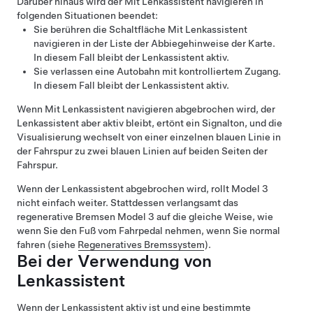
Darüber hinaus wird der
Mit Lenkassistent navigieren
in
folgenden Situationen beendet:
Sie berühren die Schaltfläche
Mit Lenkassistent
navigieren
in der Liste der Abbiegehinweise der Karte.
In diesem Fall bleibt der
Lenkassistent
aktiv.
Sie verlassen eine Autobahn mit kontrolliertem Zugang.
In diesem Fall bleibt der
Lenkassistent
aktiv.
Wenn
Mit Lenkassistent navigieren
abgebrochen wird, der
Lenkassistent
aber aktiv bleibt, ertönt ein Signalton, und die
Visualisierung wechselt von einer einzelnen blauen Linie in
der Fahrspur zu zwei blauen Linien auf beiden Seiten der
Fahrspur.
Wenn der
Lenkassistent
abgebrochen wird, rollt
Model 3
nicht einfach weiter. Stattdessen verlangsamt das
regenerative Bremsen
Model 3
auf die gleiche Weise, wie
wenn Sie den Fuß vom Fahrpedal nehmen, wenn Sie normal
fahren (siehe
Regeneratives Bremssystem
).
Bei der Verwendung von
Lenkassistent
Wenn der
Lenkassistent
aktiv ist und eine bestimmte