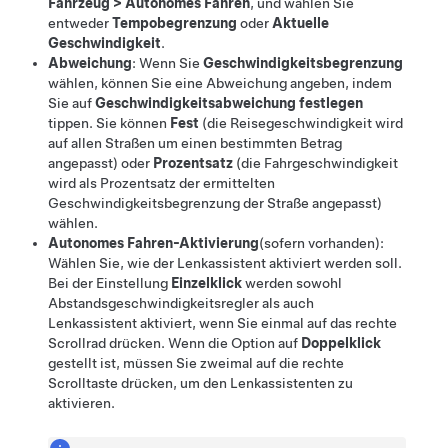
Fahrzeug
>
Autonomes Fahren
, und wählen Sie
entweder
Tempobegrenzung
oder
Aktuelle
Geschwindigkeit
.
Abweichung
: Wenn Sie
Geschwindigkeitsbegrenzung
wählen, können Sie eine Abweichung angeben, indem
Sie auf
Geschwindigkeitsabweichung festlegen
tippen. Sie können
Fest
(die Reisegeschwindigkeit wird
auf allen Straßen um einen bestimmten Betrag
angepasst) oder
Prozentsatz
(die Fahrgeschwindigkeit
wird als Prozentsatz der ermittelten
Geschwindigkeitsbegrenzung der Straße angepasst)
wählen.
Autonomes Fahren-Aktivierung
(sofern vorhanden)
:
Wählen Sie, wie der
Lenkassistent
aktiviert werden soll.
Bei der Einstellung
Einzelklick
werden sowohl
Abstandsgeschwindigkeitsregler
als auch
Lenkassistent
aktiviert, wenn Sie einmal auf das rechte
Scrollrad drücken. Wenn die Option auf
Doppelklick
gestellt ist, müssen Sie zweimal auf die rechte
Scrolltaste drücken, um den
Lenkassistent
en zu
aktivieren.