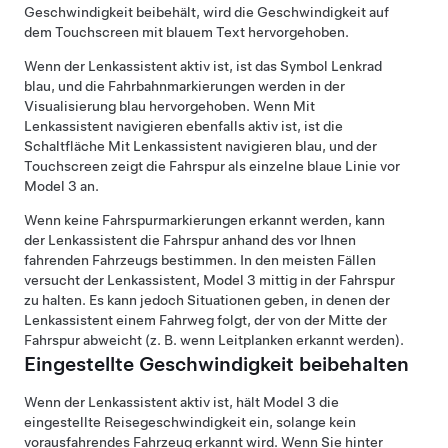
Geschwindigkeit beibehält, wird die Geschwindigkeit auf
dem
Touchscreen
mit blauem Text hervorgehoben.
Wenn der
Lenkassistent
aktiv ist, ist das Symbol
Lenkrad
blau, und die Fahrbahnmarkierungen werden in der
Visualisierung blau hervorgehoben.
Wenn
Mit
Lenkassistent navigieren
ebenfalls aktiv ist, ist die
Schaltfläche
Mit Lenkassistent navigieren
blau, und der
Touchscreen
zeigt die Fahrspur als einzelne blaue Linie vor
Model 3
an.
Wenn keine Fahrspurmarkierungen erkannt werden, kann
der
Lenkassistent
die Fahrspur anhand des vor Ihnen
fahrenden Fahrzeugs bestimmen. In den meisten Fällen
versucht der
Lenkassistent
,
Model 3
mittig in der Fahrspur
zu halten. Es kann jedoch Situationen geben, in denen der
Lenkassistent
einem Fahrweg folgt, der von der Mitte der
Fahrspur abweicht (z. B. wenn Leitplanken erkannt werden).
Eingestellte Geschwindigkeit beibehalten
Wenn der
Lenkassistent
aktiv ist, hält
Model 3
die
eingestellte Reisegeschwindigkeit ein, solange kein
vorausfahrendes Fahrzeug erkannt wird. Wenn Sie hinter