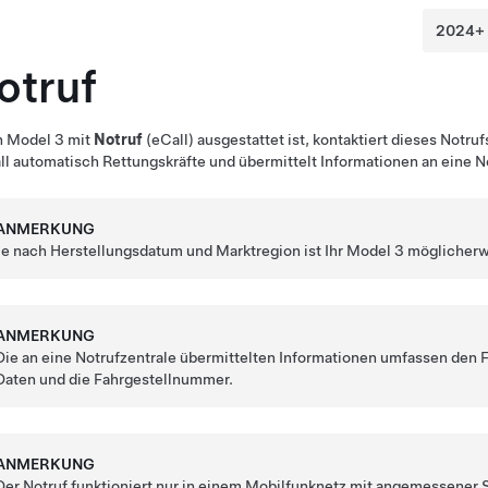
otruf
n
Model 3
mit
Notruf
(eCall) ausgestattet ist, kontaktiert dieses Notr
ll automatisch
Rettungskräfte
und übermittelt Informationen an
eine N
ANMERKUNG
Je nach Herstellungsdatum und Marktregion ist Ihr
Model 3
möglicherwe
ANMERKUNG
Die an
eine Notrufzentrale
übermittelten Informationen umfassen den F
Daten
und die Fahrgestellnummer.
ANMERKUNG
Der Notruf funktioniert nur in einem Mobilfunknetz mit angemessener S