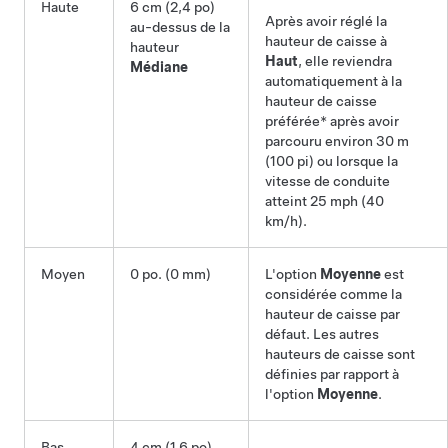
Haute
6 cm (2,4 po)
Après avoir réglé la
au-dessus de la
hauteur de caisse à
hauteur
Haut
, elle reviendra
Médiane
automatiquement à la
hauteur de caisse
préférée* après avoir
parcouru environ
30 m
(100 pi)
ou lorsque la
vitesse de conduite
atteint
25 mph (40
km/h)
.
Moyen
0 po. (0 mm)
L'option
Moyenne
est
considérée comme la
hauteur de caisse par
défaut. Les autres
hauteurs de caisse sont
définies par rapport à
l'option
Moyenne
.
Bas
4 cm (1,6 po)