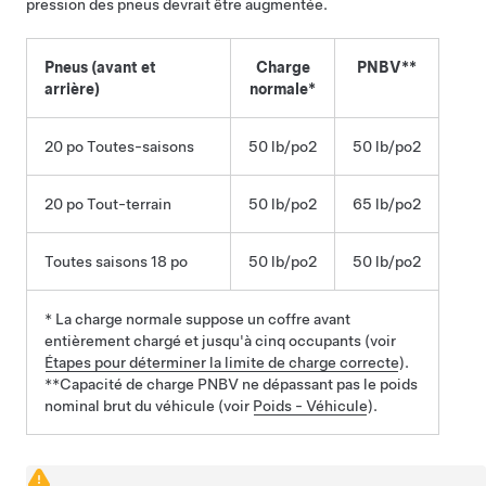
pression des pneus devrait être augmentée.
Pneus (avant et
Charge
PNBV**
arrière)
normale*
20 po Toutes-saisons
50 lb/po2
50 lb/po2
20 po Tout-terrain
50 lb/po2
65 lb/po2
Toutes saisons 18 po
50 lb/po2
50 lb/po2
* La charge normale suppose un coffre avant
entièrement chargé et jusqu'à cinq occupants
(voir
Étapes pour déterminer la limite de charge correcte
)
.
**Capacité de charge PNBV ne dépassant pas le poids
nominal brut du véhicule
(voir
Poids - Véhicule
)
.