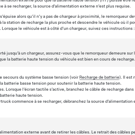
mentation externe pour que la batterie haute tension (HT) puisse être 
 à se recharger, la source d’alimentation externe n’est plus requise.
 s’épuise alors qu’il n’y a pas de chargeur à proximité, le remorqueur de
à la station de recharge la plus proche et descendre le véhicule où il po
 Lorsque le véhicule est à côté d’un chargeur, suivez ces instructions :
porté jusqu’à un chargeur, assurez-vous que le remorqueur demeure sur l
ue la batterie haute tension du véhicule est bien en cours de recharge
e secours du système basse tension (voir
Recharge de batterie
). Il es
 batterie basse tension pour soutenir la batterie haute tension.
. Lorsque l’écran tactile s’active, branchez le câble de recharge dans
batterie haute tension.
truck
commence à se recharger, débranchez la source d’alimentation 
alimentation externe avant de retirer les câbles. Le retrait des câbles 