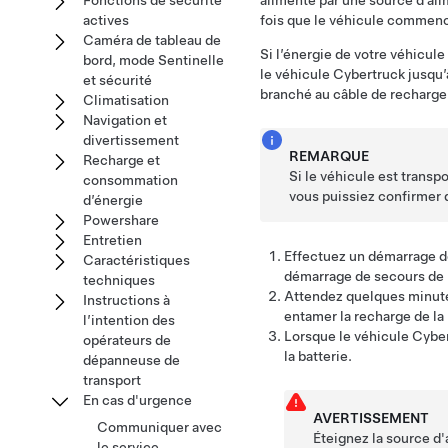
Fonctions de sécurité
alimenté par une source d’ali
actives
fois que le véhicule commence
Caméra de tableau de
Si l’énergie de votre véhicule
bord, mode Sentinelle
le véhicule
Cybertruck
jusqu’
et sécurité
branché au câble de recharge.
Climatisation
Navigation et
divertissement
REMARQUE
Recharge et
Si le véhicule est trans
consommation
vous puissiez confirmer q
d’énergie
Powershare
Entretien
Effectuez un démarrage d
Caractéristiques
démarrage de secours de la
techniques
Attendez quelques minutes
Instructions à
entamer la recharge de la 
l’intention des
Lorsque le véhicule
Cyber
opérateurs de
la
batterie
.
dépanneuse de
transport
En cas d'urgence
AVERTISSEMENT
Communiquer avec
Éteignez la source d'
le service