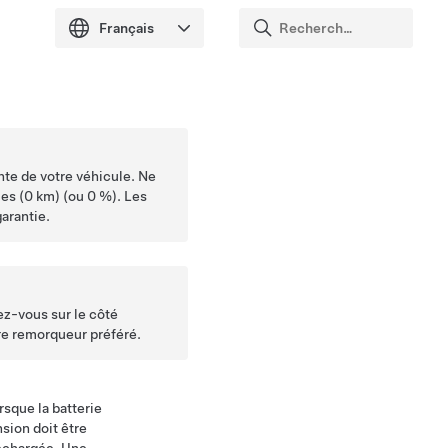
ante de votre véhicule. Ne
les (0 km)
(ou 0 %). Les
arantie.
ez-vous sur le côté
re remorqueur préféré.
rsque la batterie
nsion
doit être