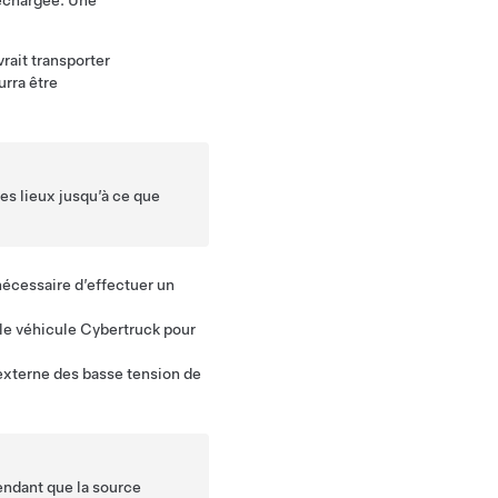
rechargée. Une
vrait transporter
urra être
es lieux jusqu’à ce que
.
t nécessaire d’effectuer un
 le véhicule
Cybertruck
pour
externe des
basse tension
de
pendant que la source