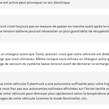
e est active peut provoquer un arc électrique.
ruck
n'est toujours pas en mesure de passer en marche avant après la re
se tension
batterie pourrait nécessiter un plus grand délai de récupéra
.
 à un chargeur autre que Tesla, assurez-vous que votre véhicule est dot
ge que vous utiliserez. Même lorsque vous utilisez un chargeur autre 
age de secours du système
basse tension
avant de démarrer la recharge
ue votre véhicule
Cybertruck
a une autonomie suffisante pour votre traj
 vous fiez pas aux autonomies estimées affichées sur l’écran tactile ou
de votre véhicule peut diminuer plus rapidement selon la température 
glages de votre véhicule (comme le mode Sentinelle), etc.