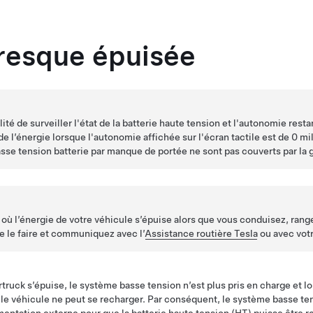
resque épuisée
lité de surveiller l'état de la batterie haute tension et l'autonomie rest
de l’énergie lorsque l'autonomie affichée sur l'
écran tactile
est de
0 mi
sse tension
batterie par manque de portée ne sont pas couverts par la g
 où l’énergie de votre véhicule s’épuise alors que vous conduisez, rang
de le faire et communiquez avec l’
Assistance routière Tesla
ou avec vot
truck
s’épuise, le système
basse tension
n’est plus pris en charge et lo
le véhicule ne peut se recharger. Par conséquent, le système
basse te