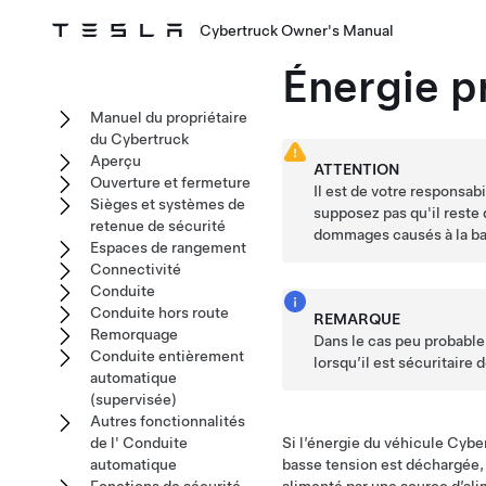
Cybertruck Owner's Manual
Énergie p
Manuel du propriétaire
du Cybertruck
Aperçu
ATTENTION
Ouverture et fermeture
Il est de votre responsabi
Sièges et systèmes de
supposez pas qu'il reste 
retenue de sécurité
dommages causés à la
ba
Espaces de rangement
Connectivité
Conduite
Conduite hors route
REMARQUE
Remorquage
Dans le cas peu probable
Conduite entièrement
lorsqu’il est sécuritaire 
automatique
(supervisée)
Autres fonctionnalités
de l' Conduite
Si l’énergie du véhicule
Cyber
automatique
basse tension
est déchargée, 