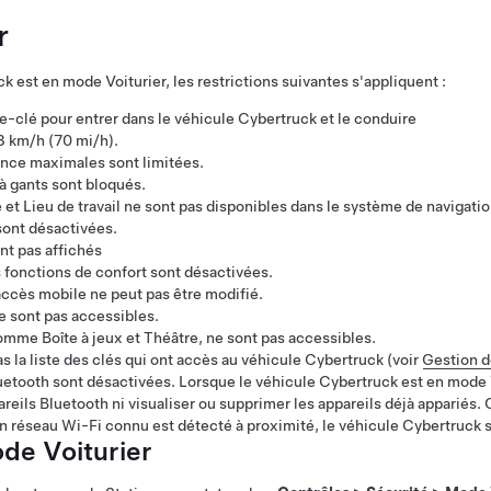
r
ck
est en mode Voiturier, les restrictions suivantes s'appliquent :
te-clé pour entrer dans le véhicule
Cybertruck
et le conduire
3 km/h (70 mi/h)
.
sance maximales sont limitées.
 à gants sont bloqués.
et Lieu de travail ne sont pas disponibles dans le système de navigatio
ont désactivées.
nt pas affichés
 fonctions de confort sont désactivées.
accès mobile ne peut pas être modifié.
e sont pas accessibles.
omme Boîte à jeux et Théâtre, ne sont pas accessibles.
as la liste des clés qui ont accès au véhicule
Cybertruck
(voir
Gestion d
uetooth sont désactivées. Lorsque le véhicule
Cybertruck
est en mode 
eils Bluetooth ni visualiser ou supprimer les appareils déjà appariés. 
n réseau Wi-Fi connu est détecté à proximité, le véhicule
Cybertruck
s
de Voiturier