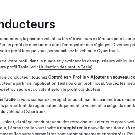
onducteurs
conducteur, la position
volant
ou les rétroviseurs extérieurs pour la pre
créer un profil de conducteur afin d’enregistrer ces réglages. Diverses 
otre profil lorsque vous personnalisez le véhicule
Cybertruck
.
de votre profil dans le nuage et y avoir accès dans plusieurs véhicules
e profil Tesla (voir
Utilisation des profils Tesla
).
il de conducteur, touchez
Contrôles
>
Profils
>
Ajouter un nouveau c
teur à partir de l'application Tesla ou d'un profil local. Suivez les inst
es rétroviseurs et du volant selon le profil conducteur.
ès facile
si vous souhaitez enregistrer ou utiliser les paramètres existan
els permettent de régler automatiquement le
volant
et le siège du cond
es du véhicule
Cybertruck
.
du
volant
, du siège conducteur ou des rétroviseurs extérieurs après avoi
ur, l’écran tactile vous invite à
enregistrer
la nouvelle position ou à
re
mment (les autres paramètres sont automatiquement enregistrés). Pou