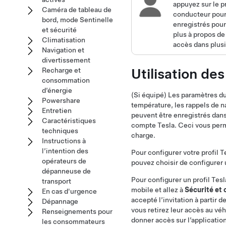
appuyez sur le p
Caméra de tableau de
conducteur pour 
bord, mode Sentinelle
enregistrés pour
et sécurité
plus à propos de 
Climatisation
accès dans plusi
Navigation et
divertissement
Utilisation des
Recharge et
consommation
d’énergie
(Si équipé) Les paramètres du
Powershare
température, les rappels de na
Entretien
peuvent être enregistrés dans
Caractéristiques
compte Tesla. Ceci vous perme
techniques
charge.
Instructions à
l’intention des
Pour configurer votre profil Te
opérateurs de
pouvez choisir de configurer 
dépanneuse de
Pour configurer un profil Tesl
transport
mobile et allez à
Sécurité et
En cas d'urgence
accepté l’invitation à partir d
Dépannage
vous retirez leur accès au vé
Renseignements pour
donner accès sur l’applicatio
les consommateurs