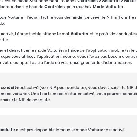
ck
est en mode Stationnement, touchez
Contrôles
>
Sécurité
>
Mode 
ducteur dans le haut de
Contrôles
, puis touchez
Mode Voiturier
.
ode Voiturier, l’écran tactile vous demander de créer le NIP à 4 chiffre
de.
 activé,
l’écran tactile
affiche le mot
Voiturier
et le profil de conducte
ctile.
et désactiver le mode Voiturier à l'aide de l'application mobile (si le
rsque vous utilisez l’application mobile, vous n’avez pas besoin d’entrer
 votre compte Tesla à l’aide de vos renseignements d’identification.
 conduite
est activé (voir
NIP pour conduite
), vous devez saisir le NIP
du mode voiturier. Une fois le mode Voiturier activé, vous pourrez condui
de saisir le NIP de conduite.
onduite
n'est pas disponible lorsque le mode Voiturier est activé.