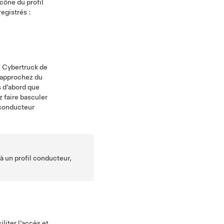
cône du profil
egistrés :
e
Cybertruck
de
s approchez du
s d’abord que
 faire basculer
 conducteur
à un profil conducteur,
liter l’accès et