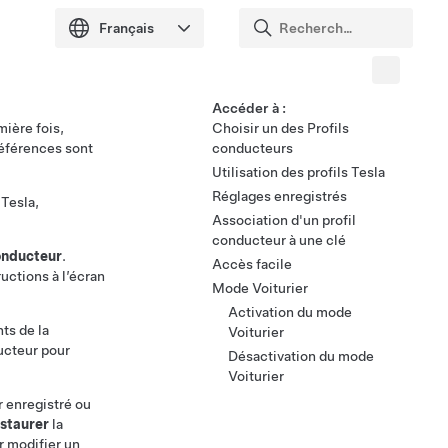
Accéder à :
mière fois,
Choisir un des Profils
préférences sont
conducteurs
Utilisation des profils Tesla
Réglages enregistrés
 Tesla,
Association d'un profil
conducteur à une clé
onducteur
.
Accès facile
ructions à l’écran
Mode Voiturier
Activation du mode
ts de la
Voiturier
ucteur pour
Désactivation du mode
Voiturier
r enregistré ou
staurer
la
r modifier un