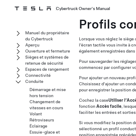
Cybertruck Owner's Manual
Profils c
Manuel du propriétaire
du Cybertruck
Lorsque vous réglez le siège 
Aperçu
l’écran tactile vous invite à 
Ouverture et fermeture
également enregistrées dans v
Sièges et systèmes de
Pour sauvegarder les réglages 
retenue de sécurité
commencez par configurer votr
Espaces de rangement
Connectivité
Pour ajouter un nouveau prof
Conduite
Choisissez d'ajouter un conduc
Démarrage et mise
pour enregistrer la position d
hors tension
Cochez la case
Utiliser l’Acc
Changement de
fonction
Accès facile
, lesqu
vitesses en cours
faciliter les entrées et sorti
Volant
Rétroviseurs
Si vous modifiez la position 
Éclairage
sélectionné un profil conducte
Essuie-glace et
position enregistrée précéde