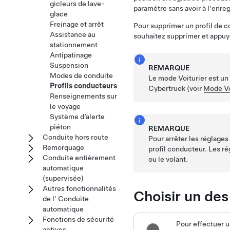
gicleurs de lave-
paramètre sans avoir à l'enreg
glace
Freinage et arrêt
Pour supprimer un profil de 
Assistance au
souhaitez supprimer et appuy
stationnement
Antipatinage
Suspension
REMARQUE
Modes de conduite
Le mode Voiturier est un 
Profils conducteurs
Cybertruck
(voir
Mode Vo
Renseignements sur
le voyage
Système d’alerte
piéton
REMARQUE
Conduite hors route
Pour arrêter les réglage
Remorquage
profil conducteur. Les r
Conduite entièrement
ou le
volant
.
automatique
(supervisée)
Autres fonctionnalités
Choisir un des
de l' Conduite
automatique
Fonctions de sécurité
Pour effectuer u
actives