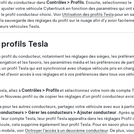
rofil du conducteur
dans
Contrôles
>
Profils
. Ensuite, sélectionnez le
ajuster votre véhicule
Cybertruck
en fonction des paramètres qui ont 
 le profil conducteur choisi.
Voir
Utilisation des profils Tesla
pour en sa
la sauvegarde des réglages du profil sur le nuage afin d’y avoir facilem
eurs véhicules Tesla.
 profils Tesla
 profil du conducteur, notamment les réglages des sièges, les préfére
vigation et les favoris, les
paramètres média
et les préférences de pa
 un profil Tesla qui est synchronisé avec chaque véhicule pris en charg
t d’avoir accès à vos réglages et à vos préférences dans tous vos véhi
sla, allez à
Contrôles
>
Profils
et sélectionnez votre nom de compte T
un Nouveau profil ou de copier les réglages d’un profil conducteur exis
a pour les autres conducteurs, partagez votre véhicule avec eux à partir
 conducteurs
>
Gérer les conducteurs
>
Ajouter conducteur
. Après qu
e leur compte Tesla, leur profil Tesla apparaîtra dans les réglages Profil
hicule, cela supprime également leur profil Tesla. Pour en savoir plus 
n mobile, voir
Octroyer l’accès à un deuxième conducteur
. De plus, vo