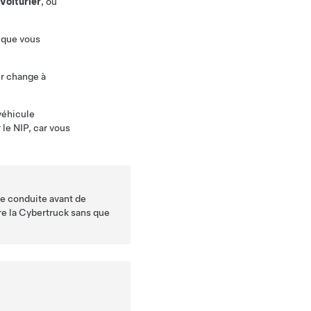
Voiturier
, ou
s que vous
ur change à
 véhicule
 le NIP, car vous
 de conduite avant de
re la
Cybertruck
sans que