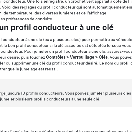
 conducteur. Une fois enregistré, un crochet vert apparaît à côté de l’i
e. Voici des réglages du profil conducteur qui sont automatiquement enr
, de température, des diverses lumières et de l’affichage.
les préférences de conduite.
un profil conducteur à une clé
l conducteur à une clé (ou à plusieurs clés) pour permettre au véhicul
 le bon profil conducteur si la clé associée est détectée lorsque vou
u conducteur. Pour jumeler un profil conducteur à une clé, assurez-vou
teur désiré, puis touchez
Contrôles
>
Verrouillage
>
Clés
. Vous pouvez
er ou supprimer une clé du profil conducteur désiré. Le nom du profil
trer que le jumelage est réussi.
ge jusqu’à 10 profils conducteurs. Vous pouvez jumeler plusieurs clés 
jumeler plusieurs profils conducteurs à une seule clé.
tre d’accès facile qui déplace le
volant
et le siège conducteur pour faci