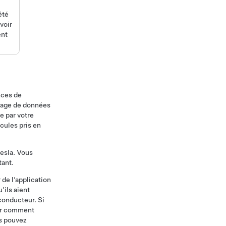
été
voir
ent
nces de
rtage de données
e par votre
cules pris en
esla. Vous
tant.
 de l’application
’ils aient
 conducteur. Si
sur comment
us pouvez