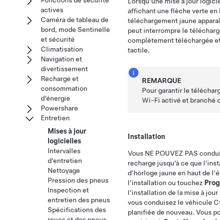
Fonctions de sécurité
Lorsqu'une mise à jour logic
actives
affichant une flèche verte en 
Caméra de tableau de
téléchargement jaune apparaî
bord, mode Sentinelle
peut interrompre le télécharg
et sécurité
complètement téléchargée et qu
Climatisation
tactile.
Navigation et
divertissement
Recharge et
REMARQUE
consommation
Pour garantir le télécharg
d’énergie
Wi-Fi activé et branché 
Powershare
Entretien
Mises à jour
Installation
logicielles
Intervalles
Vous NE POUVEZ PAS conduire p
d’entretien
recharge jusqu’à ce que l’ins
Nettoyage
d'horloge jaune en haut de l'
Pression des pneus
l’installation ou touchez
Prog
Inspection et
l’installation de la mise à j
entretien des pneus
vous conduisez le véhicule
C
Spécifications des
planifiée de nouveau. Vous pou
roues et des pneus