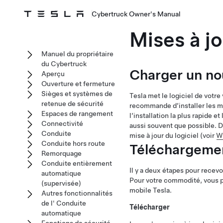
Cybertruck Owner's Manual
Mises à jo
Manuel du propriétaire
du Cybertruck
Charger un no
Aperçu
Ouverture et fermeture
Sièges et systèmes de
Tesla met le logiciel de votre
retenue de sécurité
recommande d’installer les mis
Espaces de rangement
l’installation la plus rapide e
Connectivité
aussi souvent que possible. D
Conduite
mise à jour du logiciel (voir
W
Conduite hors route
Téléchargement
Remorquage
Conduite entièrement
Il y a deux étapes pour recevoi
automatique
Pour votre commodité, vous po
(supervisée)
mobile Tesla.
Autres fonctionnalités
de l' Conduite
Télécharger
automatique