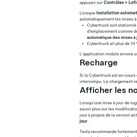
appuyez sur
Contrôles
>
Lofi
Lorsque
lnstallation automat
automatiquement les mises à jo
Cybertruck
soit stationné
d’emplacement comme domic
automatique des mises à 
Cybertruck
ait plus de 10
L'application mobile envoie u
Recharge
Si la
Cybertruck
est en cours 
interrompu. Le chargement re
Afficher les n
Lorsqu’une mise à jour de logic
savoir plus sur les modificati
jour à propos de la version ac
jour
.
Tesla recommande fortement de