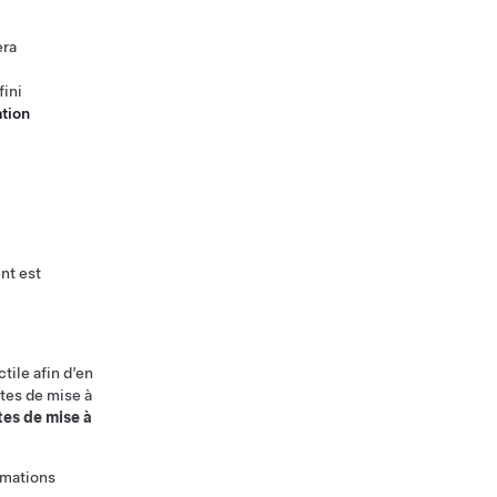
era
fini
ation
nt est
tile afin d’en
otes de mise à
es de mise à
rmations