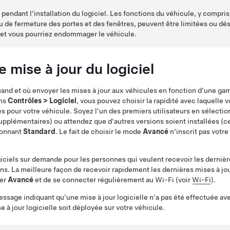
e pendant l'installation du logiciel. Les fonctions du véhicule, y compr
ou de fermeture des portes et des fenêtres, peuvent être limitées ou dé
, et vous pourriez endommager le véhicule.
 mise à jour du logiciel
nd et où envoyer les mises à jour aux véhicules en fonction d’une ga
ans
Contrôles
>
Logiciel
, vous pouvez choisir la rapidité avec laquelle 
tes pour votre véhicule. Soyez l'un des premiers utilisateurs en sélecti
upplémentaires) ou attendez que d'autres versions soient installées (ce
ionnant
Standard
. Le fait de choisir le mode
Avancé
n’inscrit pas votre
ogiciels sur demande pour les personnes qui veulent recevoir les derniè
ns. La meilleure façon de recevoir rapidement les dernières mises à jou
ner
Avancé
et de se connecter régulièrement au Wi-Fi (voir
Wi-Fi
).
message indiquant qu'une mise à jour logicielle n'a pas été effectuée a
 à jour logicielle soit déployée sur votre véhicule.