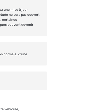
lez une mise à jour
ectuée ne sera pas couvert
r, certaines
iques peuvent devenir
ion normale, d’une
tre véhicule,