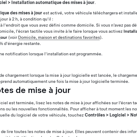
ciel
>
Installation automatique des mises à jour
.
ique des mises à jour
est activé, votre véhicule téléchargera et install
ur à 2 h, à condition qu'il :
 à l'endroit que vous avez défini comme domicile. Si vous n’avez pas dé
ile, l’écran tactile vous invite à le faire lorsque vous activez
lnstall
jour
(voir
Domicile, maison et destinations favorites
).
 % d'énergie restante.
ne notification lorsque l'installation est programmée.
de chargement lorsque la mise à jour logicielle est lancée, le chargeme
prend automatiquement une fois la mise à jour logicielle terminée.
otes de mise à jour
iel est terminée, lisez les notes de mise à jour affichées sur l’écran tac
ons ou les nouvelles fonctionnalités. Pour afficher à tout moment les n
tuelle du logiciel de votre véhicule, touchez
Contrôles
>
Logiciel
>
Not
 lire toutes les notes de mise à jour. Elles peuvent contenir des info