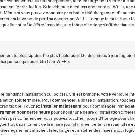
ielle est disponible au téléchargement, le téléchargement s'effectue 
haut de l'écran tactile. Si le véhicule n'est pas connecté au Wi-Fi, une
t. Même si vous pouvez conduire pendant le téléchargement d'une mise
ement si le véhicule perd sa connexion Wi-Fi. Lorsque la mise à jour lo
’elle est prête à être installée, une icône d’horloge s’affiche dans le 
ement le plus rapide et le plus fiable possible des mises à jour logiciell
chaque fois que possible (voir
Wi-Fi
).
endant l'installation du logiciel. S’il est branché, votre véhicule in
tallation soit terminée. Pour commencer la phase d’installation, touchez
écran tactile. Touchez
Installer maintenant
pour commencer immédia
rammer pour cette heure
pour choisir une heure d’installation différe
our n’est pas commencée, vous pouvez toucher l’icône d’horloge pour cha
ybertruck
au moment de la mise à jour planifiée, celle-ci est annulée et
vez également afficher, télécharger et installer des mises à jour logic