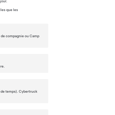
jour.
lles que les
 de compagnie
ou Camp
re.
s de temps).
Cybertruck