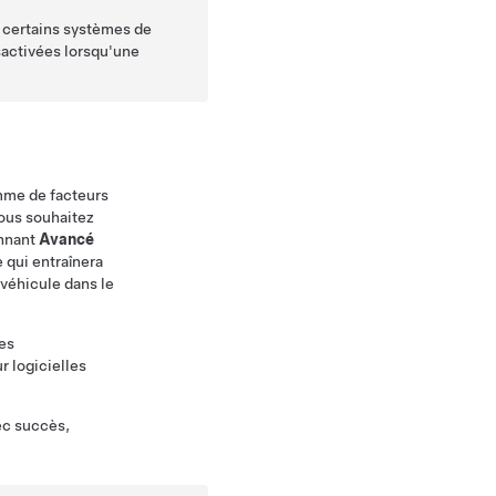
is certains systèmes de
sactivées lorsqu'une
mme de facteurs
vous souhaitez
onnant
Avancé
 qui entraînera
 véhicule dans le
res
r logicielles
vec succès,