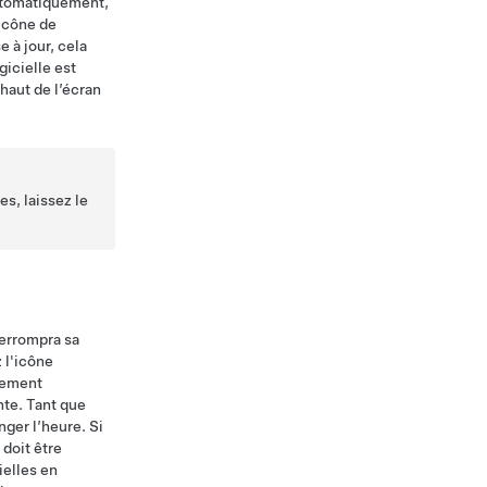
automatiquement,
 icône de
 à jour, cela
gicielle est
haut de l’écran
es, laissez le
terrompra sa
 l'icône
tement
nte. Tant que
nger l’heure. Si
 doit être
ielles en