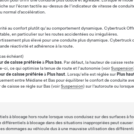
ation pour offrir une conduite plus douce et agréable. Lorsque le mode
iche sur l’écran tactile au-dessus de l’indicateur de vitesse de conduit
u normal d’accélération.
rité au confort plutôt qu'au comportement dynamique.
Cybertruck
Offr
table, en particulier sur les routes accidentées ou irrégulières.
rtissement plus élevé pour une conduite plus dynamique.
Cybertruck
d
ande réactivité et adhérence à la route.
 cas échéant)
r de caisse préférée
à
Plus bas
. Par défaut, la hauteur de caisse reste
le-ci, ce qui optimise la tenue de route et l'autonomie (voir
Suspension
ur de caisse préférée
à
Plus haut
. Lorsqu'elle est réglée sur
Plus hau
uement entre Médiane et Bas pour équilibrer le confort de conduite ave
 de caisse se règle sur Bas (voir
Suspension
) sur l’autoroute ou lorsqu
ntiels à blocage hors route lorsque vous conduisez sur des surfaces à for
 de différentiels à blocage dans des situations inappropriées peut cau
Les dommages au véhicule dus à une mauvaise utilisation des différenti