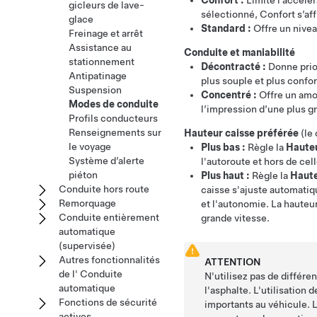
Confort :
Limite l’accélér
gicleurs de lave-
sélectionné, Confort s’aff
glace
Standard :
Offre un nivea
Freinage et arrêt
Assistance au
Conduite et maniabilité
stationnement
Décontracté :
Donne prio
Antipatinage
plus souple et plus confor
Suspension
Concentré :
Offre un amo
Modes de conduite
l’impression d’une plus gr
Profils conducteurs
Renseignements sur
Hauteur caisse préférée
(le
le voyage
Plus bas :
Règle la
Hauteu
Système d’alerte
l'autoroute et hors de cel
piéton
Plus haut :
Règle la
Haute
Conduite hors route
caisse s'ajuste automatiq
Remorquage
et l'autonomie. La hauteur
Conduite entièrement
grande vitesse.
automatique
(supervisée)
Autres fonctionnalités
ATTENTION
de l' Conduite
N'utilisez pas de différe
automatique
l'asphalte. L'utilisation
Fonctions de sécurité
importants au véhicule. 
actives