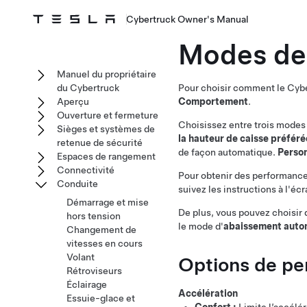
Cybertruck Owner's Manual
Modes de
Manuel du propriétaire
du Cybertruck
Pour choisir comment le
Cybe
Aperçu
Comportement
.
Ouverture et fermeture
Choisissez entre trois modes
Sièges et systèmes de
la hauteur de caisse préféré
retenue de sécurité
de façon automatique.
Person
Espaces de rangement
Connectivité
Pour obtenir des performance
Conduite
suivez les instructions à l'écr
Démarrage et mise
De plus, vous pouvez choisir 
hors tension
le mode d'
abaissement auto
Changement de
vitesses en cours
Volant
Options de pe
Rétroviseurs
Éclairage
Accélération
Essuie-glace et