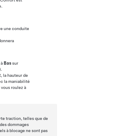
 Confort est
e.
e une conduite
onnera
 à
Bas
sur
).
t
, la hauteur de
c la maniabilité
e vous roulez à
te traction, telles que de
ser des dommages
els à blocage ne sont pas