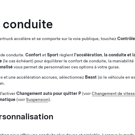
 conduite
rtruck
accélère et se comporte sur la voie publique, touchez
Contrôle
 de conduite.
Confort
et
Sport
règlent
l'accélération
,
la conduite et l
e
(le cas échéant)
pour équilibrer le confort de conduite, la maniabilité
nalisé
vous permet de personnaliser ces options à votre guise.
s et une accélération accrues, sélectionnez
Beast
(si le véhicule en e
an.
d’activer
Changement auto pour quitter P
(voir
Changement de vitess
matique
(voir
Suspension
)
.
rsonnalisation