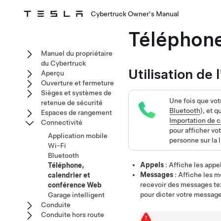
Cybertruck Owner's Manual
Téléphone
Manuel du propriétaire
du Cybertruck
Utilisation de
Aperçu
Ouverture et fermeture
Sièges et systèmes de
Une fois que vot
retenue de sécurité
Bluetooth
), et 
Espaces de rangement
Importation de c
Connectivité
pour afficher vo
Application mobile
personne sur la l
Wi-Fi
Bluetooth
Appels
: Affiche les app
Téléphone,
Messages
: Affiche les 
calendrier et
recevoir des messages tex
conférence Web
pour dicter votre message 
Garage intelligent
Conduite
Conduite hors route