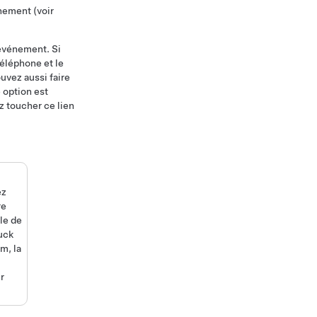
nement (voir
'événement. Si
éléphone et le
uvez aussi faire
 option est
z toucher ce lien
ez
re
le de
uck
m, la
r