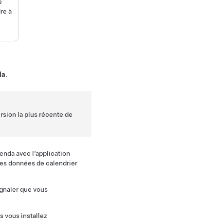
e
re à
da
.
rsion la plus récente de
enda avec l’application
des données de calendrier
ignaler que vous
 vous installez