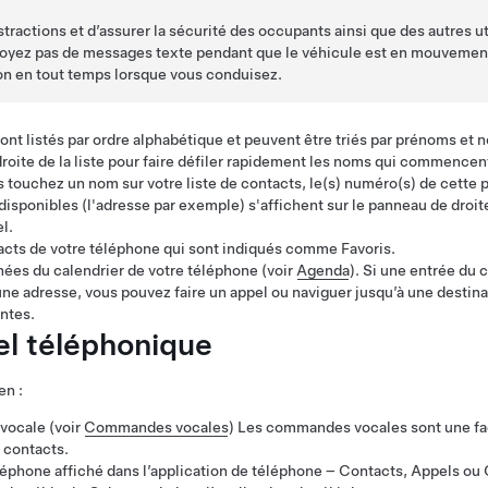
stractions et d’assurer la sécurité des occupants ainsi que des autres ut
voyez pas de messages texte pendant que le véhicule est en mouvement.
tion en tout temps lorsque vous conduisez.
ont listés par ordre alphabétique et peuvent être triés par prénoms et
 droite de la liste pour faire défiler rapidement les noms qui commencen
 touchez un nom sur votre liste de contacts, le(s) numéro(s) de cette 
isponibles (l'adresse par exemple) s'affichent sur le panneau de droi
l.
tacts de votre téléphone qui sont indiqués comme Favoris.
nées du calendrier de votre téléphone (voir
Agenda
). Si une entrée du
e adresse, vous pouvez faire un appel ou naviguer jusqu’à une destina
ntes.
el téléphonique
en :
ocale (voir
Commandes vocales
) Les commandes vocales sont une faç
 contacts.
phone affiché dans l’application de téléphone – Contacts, Appels ou 