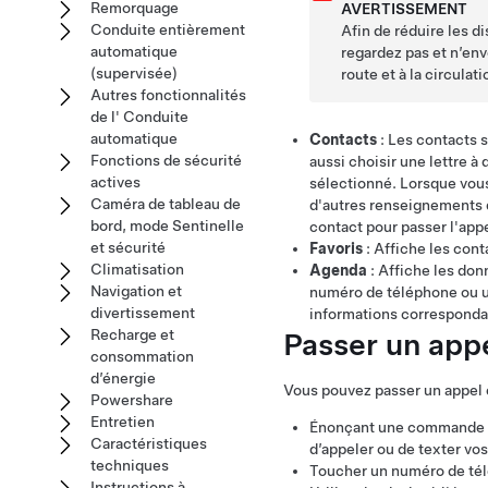
Remorquage
AVERTISSEMENT
Conduite entièrement
Afin de réduire les di
automatique
regardez pas et n’en
(supervisée)
route et à la circula
Autres fonctionnalités
de l' Conduite
automatique
Contacts
: Les contacts s
Fonctions de sécurité
aussi choisir une lettre à
actives
sélectionné. Lorsque vous
Caméra de tableau de
d'autres renseignements d
bord, mode Sentinelle
contact pour passer l'appe
et sécurité
Favoris
: Affiche les con
Climatisation
Agenda
: Affiche les don
Navigation et
numéro de téléphone ou un
divertissement
informations corresponda
Passer un app
Recharge et
consommation
d’énergie
Vous pouvez passer un appel 
Powershare
Entretien
Énonçant une commande v
Caractéristiques
d’appeler ou de texter vos
techniques
Toucher un numéro de télé
Instructions à