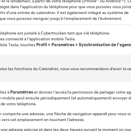
 et le lendemain, à partir de votre téléphone (iPhone
ou Android™). L
ntégré dans l’application du téléphone pour que vous puissiez vous joind
rtir d’une entrée du calendrier. Il est également intégré au système de
que vous puissiez naviguer jusqu’à l’emplacement de l’événement.
éléphone est jumelé à
Cybertruck
en tant que clé téléphone
.
s connecté à l’application mobile Tesla.
bile Tesla, touchez
Profil
>
Paramètres
>
Synchronisation de l’agen
utes les fonctions du Calendrier, nous vous recommandons d’avoir la ve
llez à
Paramètres
et donnez l’accès/la permission de partager votre ag
ion mobile peut ensuite périodiquement (et automatiquement) envoyer 
r de votre téléphone.
r comporte une adresse, une flèche de navigation apparaît pour vous s
n vers cet emplacement en touchant l’adresse.
 une adresse précise et dans les deux heures suivant le moment où vous