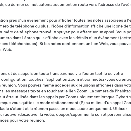
ck
, ce dernier se met automatiquement en route vers l’adresse de l’évé
tion près d'un événement pour afficher toutes les notes associées à l
ro de téléphone ou plus, l'icône d'information affiche une icône de t
 numéro de téléphone trouvé. Appuyez pour effectuer un appel. Vous po
uméro dans l’écran qui s’affiche avec les détails d’un événement (cette
ences téléphoniques). Si les notes contiennent un lien Web, vous pouve
ur Web.
ons et des appels en toute transparence via l’écran tactile de votre
a configuration, touchez l’application Zoom et connectez-vous ou entr
 la réunion. Vous pouvez même accéder aux réunions affichées dans vot
ns les messages texte en touchant le lien Zoom. La caméra de l’habitac
eut être utilisée dans les appels par Zoom uniquement lorsque
Cybertr
orsque vous quittez le mode stationnement (P) au milieu d’un appel Zoo
tacle s’éteint et la réunion passe en mode audio uniquement. Utilisez
pour activer/désactiver la vidéo, couper/supprimer le son et personnalise
nces pour votre réunion.