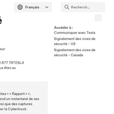
é
Accéder à :
Communiquer avec Tesla
Signalement des vices de
sécurité - US
 sur
Signalement des vices de
sécurité - Canada
u 1 877 79TESLA
us êtes au
ites «
« Rapport »
»,
end un instantané de ses
nsi que des captures
er la
Cybertruck
.