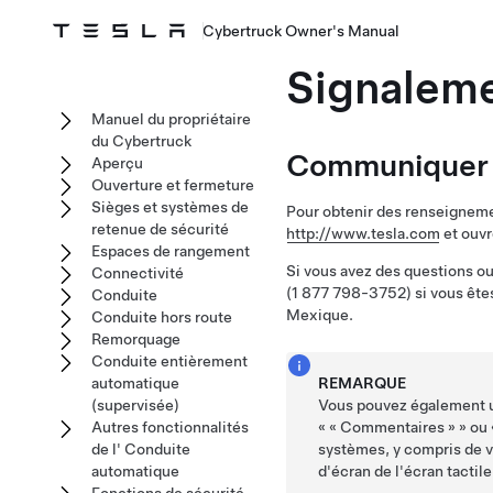
Cybertruck Owner's Manual
Signaleme
Manuel du propriétaire
du Cybertruck
Communiquer 
Aperçu
Ouverture et fermeture
Sièges et systèmes de
Pour obtenir des renseignemen
retenue de sécurité
http://www.tesla.com
et ouvr
Espaces de rangement
Si vous avez des questions o
Connectivité
(1 877 798-3752) si vous êtes
Conduite
Mexique.
Conduite hors route
Remorquage
Conduite entièrement
automatique
REMARQUE
(supervisée)
Vous pouvez également u
Autres fonctionnalités
«
« Commentaires »
» ou
de l' Conduite
systèmes, y compris de v
automatique
d'écran de l'écran tacti