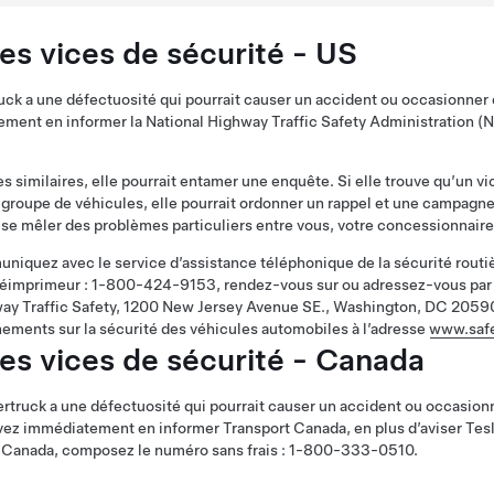
es vices de sécurité - US
uck
a une défectuosité qui pourrait causer un accident ou occasionner
ement en informer la National Highway Traffic Safety Administration (
s similaires, elle pourrait entamer une enquête. Si elle trouve qu’un vi
groupe de véhicules, elle pourrait ordonner un rappel et une campagne
se mêler des problèmes particuliers entre vous, votre concessionnaire
niquez avec le service d’assistance téléphonique de la sécurité rout
léimprimeur : 1-800-424-9153, rendez-vous sur ou adressez-vous par é
way Traffic Safety, 1200 New Jersey Avenue SE., Washington, DC 2059
nements sur la sécurité des véhicules automobiles à l’adresse
www.safe
es vices de sécurité - Canada
rtruck
a une défectuosité qui pourrait causer un accident ou occasion
evez immédiatement en informer Transport Canada, en plus d’aviser Tesl
Canada, composez le numéro sans frais : 1-800-333-0510.