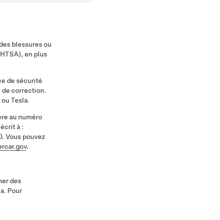
 des blessures ou
NHTSA), en plus
ce de sécurité
 de correction.
 ou Tesla.
ière au numéro
crit à :
0. Vous pouvez
rcar.gov
.
ner des
a. Pour