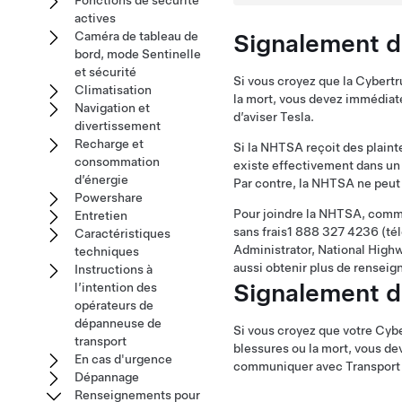
Fonctions de sécurité
actives
Signalement d
Caméra de tableau de
bord, mode Sentinelle
et sécurité
Si vous croyez que la
Cybertr
Climatisation
la mort, vous devez immédiat
Navigation et
d’aviser Tesla.
divertissement
Recharge et
Si la NHTSA reçoit des plainte
consommation
existe effectivement dans un 
d’énergie
Par contre, la NHTSA ne peut 
Powershare
Pour joindre la NHTSA, commu
Entretien
sans frais1 888 327 4236 (té
Caractéristiques
Administrator, National High
techniques
aussi obtenir plus de renseig
Instructions à
Signalement d
l’intention des
opérateurs de
dépanneuse de
Si vous croyez que votre
Cybe
transport
blessures ou la mort, vous d
En cas d'urgence
communiquer avec Transport 
Dépannage
Renseignements pour