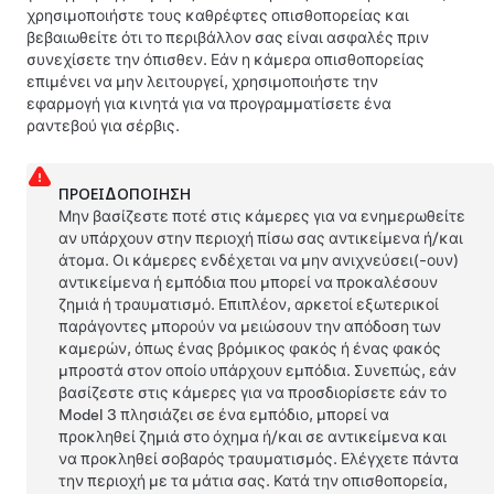
χρησιμοποιήστε τους καθρέφτες οπισθοπορείας και
βεβαιωθείτε ότι το περιβάλλον σας είναι ασφαλές πριν
συνεχίσετε την όπισθεν. Εάν η κάμερα οπισθοπορείας
επιμένει να μην λειτουργεί, χρησιμοποιήστε την
εφαρμογή για κινητά για να προγραμματίσετε ένα
ραντεβού για σέρβις.
ΠΡΟΕΙΔΟΠΟΊΗΣΗ
Μην βασίζεστε ποτέ
στις κάμερες
για να ενημερωθείτε
αν υπάρχουν στην περιοχή πίσω σας αντικείμενα ή/και
άτομα.
Οι κάμερες
ενδέχεται να μην ανιχνεύσει(-ουν)
αντικείμενα ή εμπόδια που μπορεί να προκαλέσουν
ζημιά ή τραυματισμό. Επιπλέον, αρκετοί εξωτερικοί
παράγοντες μπορούν να μειώσουν την απόδοση
των
καμερών
, όπως ένας βρόμικος φακός ή ένας φακός
μπροστά στον οποίο υπάρχουν εμπόδια. Συνεπώς, εάν
βασίζεστε
στις κάμερες
για να προσδιορίσετε εάν το
Model 3
πλησιάζει σε ένα εμπόδιο, μπορεί να
προκληθεί ζημιά στο όχημα ή/και σε αντικείμενα και
να προκληθεί σοβαρός τραυματισμός. Ελέγχετε πάντα
την περιοχή με τα μάτια σας. Κατά την οπισθοπορεία,