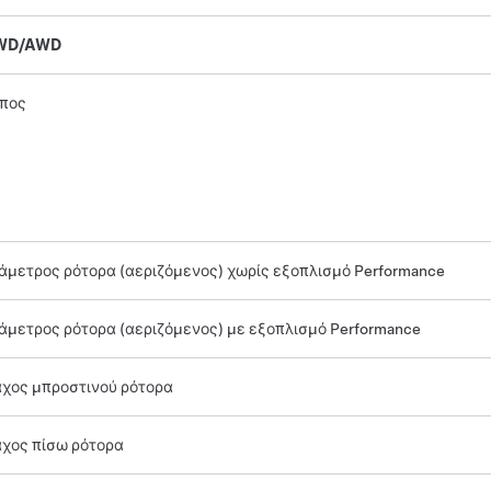
WD/AWD
πος
άμετρος ρότορα (αεριζόμενος) χωρίς εξοπλισμό Performance
άμετρος ρότορα (αεριζόμενος) με εξοπλισμό Performance
χος μπροστινού ρότορα
χος πίσω ρότορα