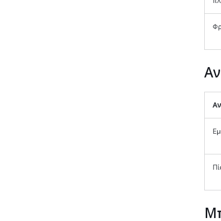
πλ
Φρ
Αν
Α
Εμ
Πί
Μπ