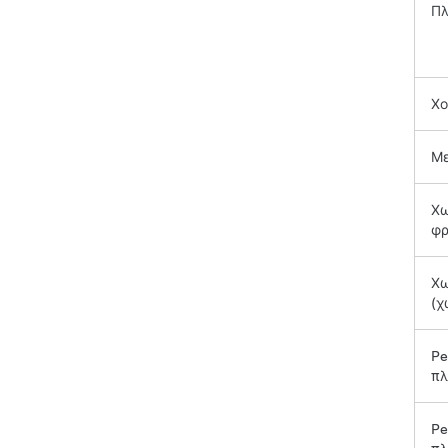
Πλ
Χο
Με
Χω
φρ
Χω
(χ
Pe
πλ
Pe