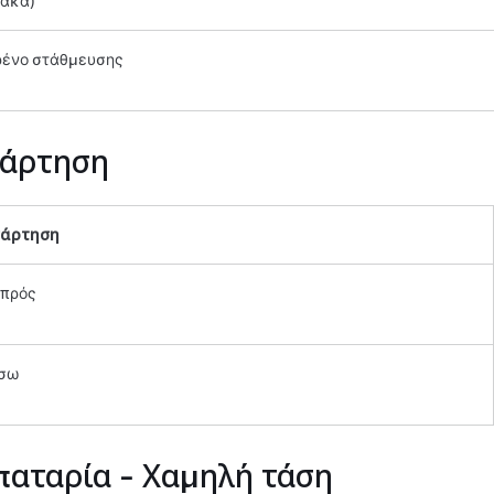
άκα)
ένο στάθμευσης
άρτηση
νάρτηση
πρός
σω
αταρία -
Χαμηλή τάση