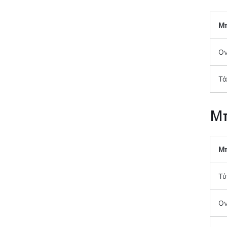
Μ
Ον
Τά
Μπ
Μπ
Τύ
Ον