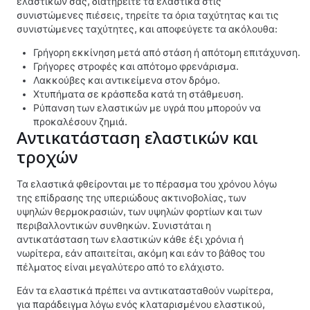
ελαστικών σας, διατηρείτε τα ελαστικά στις
συνιστώμενες πιέσεις, τηρείτε τα όρια ταχύτητας και τις
συνιστώμενες ταχύτητες, και αποφεύγετε τα ακόλουθα:
Γρήγορη εκκίνηση μετά από στάση ή απότομη επιτάχυνση.
Γρήγορες στροφές και απότομο φρενάρισμα.
Λακκούβες και αντικείμενα στον δρόμο.
Χτυπήματα σε κράσπεδα κατά τη στάθμευση.
Ρύπανση των ελαστικών με υγρά που μπορούν να
προκαλέσουν ζημιά.
Αντικατάσταση ελαστικών και
τροχών
Τα ελαστικά φθείρονται με το πέρασμα του χρόνου λόγω
της επίδρασης της υπεριώδους ακτινοβολίας, των
υψηλών θερμοκρασιών, των υψηλών φορτίων και των
περιβαλλοντικών συνθηκών. Συνιστάται η
αντικατάσταση των ελαστικών κάθε έξι χρόνια ή
νωρίτερα, εάν απαιτείται, ακόμη και εάν το βάθος του
πέλματος είναι μεγαλύτερο από το ελάχιστο.
Εάν τα ελαστικά πρέπει να αντικατασταθούν νωρίτερα,
για παράδειγμα λόγω ενός κλαταρισμένου ελαστικού,