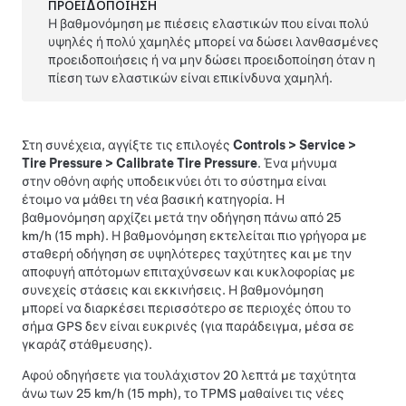
ΠΡΟΕΙΔΟΠΟΊΗΣΗ
Η βαθμονόμηση με πιέσεις ελαστικών που είναι πολύ
υψηλές ή πολύ χαμηλές μπορεί να δώσει λανθασμένες
προειδοποιήσεις ή να μην δώσει προειδοποίηση όταν η
πίεση των ελαστικών είναι επικίνδυνα χαμηλή.
Στη συνέχεια, αγγίξτε τις επιλογές
Controls
>
Service
>
Tire Pressure
>
Calibrate Tire Pressure
. Ένα μήνυμα
στην οθόνη αφής υποδεικνύει ότι το σύστημα είναι
έτοιμο να μάθει τη νέα βασική κατηγορία. Η
βαθμονόμηση αρχίζει μετά την οδήγηση πάνω από 25
km/h (15 mph). Η βαθμονόμηση εκτελείται πιο γρήγορα με
σταθερή οδήγηση σε υψηλότερες ταχύτητες και με την
αποφυγή απότομων επιταχύνσεων και κυκλοφορίας με
συνεχείς στάσεις και εκκινήσεις. Η βαθμονόμηση
μπορεί να διαρκέσει περισσότερο σε περιοχές όπου το
σήμα GPS δεν είναι ευκρινές (για παράδειγμα, μέσα σε
γκαράζ στάθμευσης).
Αφού οδηγήσετε για τουλάχιστον 20 λεπτά με ταχύτητα
άνω των 25 km/h (15 mph), το TPMS μαθαίνει τις νέες