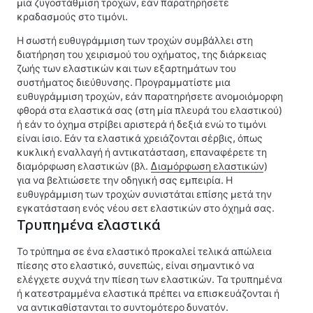
μια ζυγοστάθμιση τροχών, εάν παρατηρήσετε
κραδασμούς στο
τιμόνι
.
Η σωστή ευθυγράμμιση των τροχών συμβάλλει στη
διατήρηση του χειρισμού του οχήματος, της διάρκειας
ζωής των ελαστικών και των εξαρτημάτων του
συστήματος διεύθυνσης. Προγραμματίστε μια
ευθυγράμμιση τροχών, εάν παρατηρήσετε ανομοιόμορφη
φθορά στα ελαστικά σας (στη μία πλευρά του ελαστικού)
ή εάν το όχημα στρίβει αριστερά ή δεξιά ενώ το τιμόνι
είναι ίσιο.
Εάν τα ελαστικά χρειάζονται σέρβις, όπως
κυκλική εναλλαγή ή αντικατάσταση, επαναφέρετε τη
διαμόρφωση ελαστικών (βλ.
Διαμόρφωση ελαστικών
)
για να βελτιώσετε την οδηγική σας εμπειρία.
Η
ευθυγράμμιση των τροχών συνιστάται επίσης μετά την
εγκατάσταση ενός νέου σετ ελαστικών στο όχημά σας.
Τρυπημένα ελαστικά
Το τρύπημα σε ένα ελαστικό προκαλεί τελικά απώλεια
πίεσης στο ελαστικό, συνεπώς, είναι σημαντικό να
ελέγχετε συχνά την πίεση των ελαστικών. Τα τρυπημένα
ή κατεστραμμένα ελαστικά πρέπει να επισκευάζονται ή
να αντικαθίστανται το συντομότερο δυνατόν.