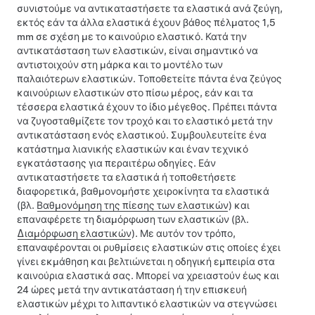
συνιστούμε να αντικαταστήσετε τα ελαστικά ανά ζεύγη,
εκτός εάν τα άλλα ελαστικά έχουν βάθος πέλματος
1,5
mm
σε σχέση με το καινούριο ελαστικό. Κατά την
αντικατάσταση των ελαστικών, είναι σημαντικό να
αντιστοιχούν στη μάρκα και το μοντέλο των
παλαιότερων ελαστικών. Τοποθετείτε πάντα ένα ζεύγος
καινούριων ελαστικών στο πίσω μέρος, εάν και τα
τέσσερα ελαστικά έχουν το ίδιο μέγεθος. Πρέπει πάντα
να ζυγοσταθμίζετε τον τροχό και το ελαστικό μετά την
αντικατάσταση ενός ελαστικού. Συμβουλευτείτε ένα
κατάστημα λιανικής ελαστικών και έναν τεχνικό
εγκατάστασης για περαιτέρω οδηγίες.
Εάν
αντικαταστήσετε τα ελαστικά ή τοποθετήσετε
διαφορετικά,
βαθμονομήστε χειροκίνητα τα ελαστικά
(βλ.
Βαθμονόμηση της πίεσης των ελαστικών
) και
επαναφέρετε τη διαμόρφωση των ελαστικών (βλ.
Διαμόρφωση ελαστικών
). Με αυτόν τον τρόπο,
επαναφέρονται οι ρυθμίσεις ελαστικών στις οποίες έχει
γίνει εκμάθηση και βελτιώνεται η οδηγική εμπειρία στα
καινούρια ελαστικά σας.
Μπορεί να χρειαστούν έως και
24 ώρες μετά την αντικατάσταση ή την επισκευή
ελαστικών μέχρι το λιπαντικό ελαστικών να στεγνώσει