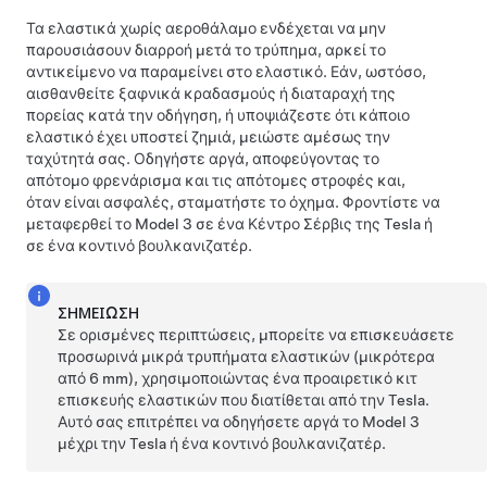
Τα ελαστικά χωρίς αεροθάλαμο ενδέχεται να μην
παρουσιάσουν διαρροή μετά το τρύπημα, αρκεί το
αντικείμενο να παραμείνει στο ελαστικό. Εάν, ωστόσο,
αισθανθείτε ξαφνικά κραδασμούς ή διαταραχή της
πορείας κατά την οδήγηση, ή υποψιάζεστε ότι κάποιο
ελαστικό έχει υποστεί ζημιά, μειώστε αμέσως την
ταχύτητά σας. Οδηγήστε αργά, αποφεύγοντας το
απότομο φρενάρισμα και τις απότομες στροφές και,
όταν είναι ασφαλές, σταματήστε το όχημα. Φροντίστε να
μεταφερθεί το
Model 3
σε ένα Κέντρο Σέρβις της Tesla ή
σε ένα κοντινό βουλκανιζατέρ.
ΣΗΜΕΊΩΣΗ
Σε ορισμένες περιπτώσεις, μπορείτε να επισκευάσετε
προσωρινά μικρά τρυπήματα ελαστικών (μικρότερα
από
6 mm
), χρησιμοποιώντας ένα προαιρετικό κιτ
επισκευής ελαστικών που διατίθεται από την Tesla.
Αυτό σας επιτρέπει να οδηγήσετε αργά το
Model 3
μέχρι την Tesla ή ένα κοντινό βουλκανιζατέρ.