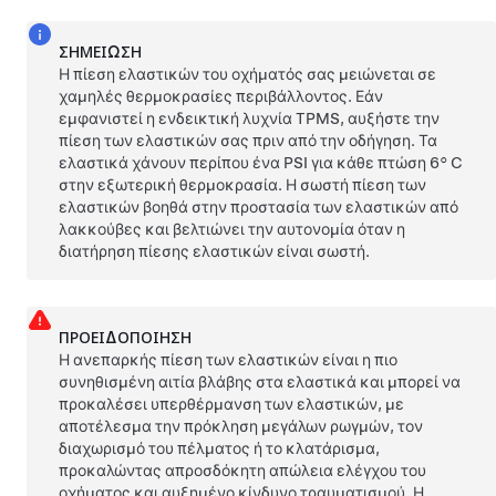
ΣΗΜΕΊΩΣΗ
Η πίεση ελαστικών του οχήματός σας μειώνεται σε
χαμηλές θερμοκρασίες περιβάλλοντος. Εάν
εμφανιστεί η ενδεικτική λυχνία TPMS, αυξήστε την
πίεση των ελαστικών σας πριν από την οδήγηση. Τα
ελαστικά χάνουν περίπου ένα PSI για κάθε πτώση
6° C
στην εξωτερική θερμοκρασία. Η σωστή πίεση των
ελαστικών βοηθά στην προστασία των ελαστικών από
λακκούβες και βελτιώνει την αυτονομία όταν η
διατήρηση πίεσης ελαστικών είναι σωστή.
ΠΡΟΕΙΔΟΠΟΊΗΣΗ
Η ανεπαρκής πίεση των ελαστικών είναι η πιο
συνηθισμένη αιτία βλάβης στα ελαστικά και μπορεί να
προκαλέσει υπερθέρμανση των ελαστικών, με
αποτέλεσμα την πρόκληση μεγάλων ρωγμών, τον
διαχωρισμό του πέλματος ή το κλατάρισμα,
προκαλώντας απροσδόκητη απώλεια ελέγχου του
οχήματος και αυξημένο κίνδυνο τραυματισμού. Η