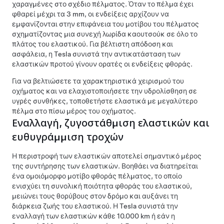
χαραγμένες στο σχέδιο πέλματος. Όταν το πέλμα έχει
φθαρεί μέχρι τα
3 mm
, οι ενδείξεις αρχίζουν να
εμφανίζονται στην επιφάνεια του μοτίβου του πέλματος
σχηματίζοντας μια συνεχή λωρίδα καουτσούκ σε όλο το
πλάτος του ελαστικού. Για βέλτιστη απόδοση και
ασφάλεια, η Tesla συνιστά την αντικατάσταση των
ελαστικών προτού γίνουν ορατές οι ενδείξεις φθοράς.
Για να βελτιώσετε τα χαρακτηριστικά χειρισμού του
οχήματος και να ελαχιστοποιήσετε την υδρολίσθηση σε
υγρές συνθήκες, τοποθετήστε ελαστικά με μεγαλύτερο
πέλμα στο πίσω μέρος του οχήματος.
Εναλλαγή, ζυγοστάθμιση ελαστικών και
ευθυγράμμιση τροχών
Η περιστροφή των ελαστικών αποτελεί σημαντικό μέρος
της συντήρησης των ελαστικών. Βοηθάει να διατηρείται
ένα ομοιόμορφο μοτίβο φθοράς πέλματος, το οποίο
ενισχύει τη συνολική ποιότητα φθοράς του ελαστικού,
μειώνει τους θορύβους στον δρόμο και αυξάνει τη
διάρκεια ζωής του ελαστικού. Η Tesla συνιστά την
εναλλαγή των ελαστικών κάθε
10.000 km
ή εάν η