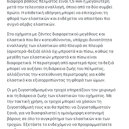
διαφορά βάθους πέλματος είναι
1,5 mm
ή μεγαλύτερη
μετά την τελευταία εναλλαγή, όποιο από τα δύο συμβεί
πρώτο. Η επιθετική οδήγηση μπορεί να επιταχύνει τη
φθορά των ελαστικών και ενδέχεται να απαιτήσει πιο
συχνό σέρβις ελαστικών.
Στα οχήματα με ζάντες διαφορετικού μεγέθους και
ελαστικά που δεν κατευθύνονται, υπάρχει δυνατότητα
εναλλαγής των ελαστικών από πλευρά σε πλευρά
(αριστερά-δεξιά) αλλά όχι μπροστά και πίσω, καθώς τα
μεγέθη των ελαστικών μπροστά και πίσω είναι
διαφορετικά. Η περιστροφή από αριστερά προς τα δεξιά
μπορεί να αυξήσει τη διάρκεια ζωής του πέλματος,
αλλάζοντας την κατεύθυνση περιστροφής για κάθε
ελαστικό και εξισορροπώντας τη φθορά των ώμων.
Οι μη ζυγοσταθμισμένοι τροχοί επηρεάζουν τον χειρισμό
και τη διάρκεια ζωής των ελαστικών του οχήματος. Με
την τακτική χρήση, οι τροχοί μπορεί να χάσουν τη
ζυγοστάθμισή τους και θα πρέπει να ζυγοσταθμιστούν
ξανά, για να διασφαλιστεί η ομοιόμορφη κατανομή
βάρους σε όλο το συγκρότημα των ελαστικών και των
τροχών. Εξετάστε το ενδεχόμενο να προγραμματίσετε