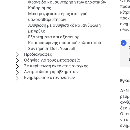
Όταν
Φροντίδα και συντήρηση των ελαστικών
πράσ
Καθαρισμός
κίτρ
Μάκτρα, ψεκαστήρες και υγρό
προκ
υαλοκαθαριστήρων
ενημ
Ανύψωση με ανυψωτικό και ανύψωση
οθόν
με γρύλο
Εξαρτήματα και αξεσουάρ
Κιτ προσωρινής επισκευής ελαστικού
Συντήρηση Do It Yourself
Προδιαγραφές
Οδηγίες για τους μεταφορείς
Σε περίπτωση έκτακτης ανάγκης
Αντιμετώπιση προβλημάτων
Ενημέρωση καταναλωτών
Εγκ
ΔΕΝ 
ρεύμ
αγγί
ξεκι
Οποι
να ε
ενημ