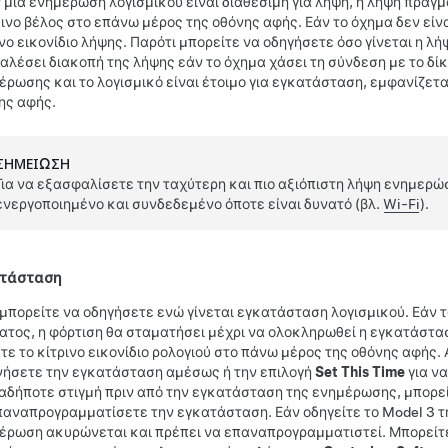
 μια ενημέρωση λογισμικού είναι διαθέσιμη για λήψη, η λήψη πραγμ
ινο βέλος στο επάνω μέρος της οθόνης αφής. Εάν το όχημα δεν είν
ινο εικονίδιο λήψης. Παρότι μπορείτε να οδηγήσετε όσο γίνεται η λ
αλέσει διακοπή της λήψης εάν το όχημα χάσει τη σύνδεση με το δί
έρωσης και το λογισμικό είναι έτοιμο για εγκατάσταση, εμφανίζετα
ης αφής.
ΣΗΜΕΊΩΣΗ
Για να εξασφαλίσετε την ταχύτερη και πιο αξιόπιστη λήψη ενημερώ
ενεργοποιημένο και συνδεδεμένο όποτε είναι δυνατό (βλ.
Wi-Fi
).
ατάσταση
μπορείτε να οδηγήσετε ενώ γίνεται εγκατάσταση λογισμικού. Εάν 
ατος, η φόρτιση θα σταματήσει μέχρι να ολοκληρωθεί η εγκατάστασ
ξτε το κίτρινο εικονίδιο ρολογιού στο πάνω μέρος της οθόνης αφής. 
νήσετε την εγκατάσταση αμέσως ή την επιλογή
Set This Time
για ν
αδήποτε στιγμή πριν από την εγκατάσταση της ενημέρωσης, μπορείτε
παναπρογραμματίσετε την εγκατάσταση. Εάν οδηγείτε το
Model 3
τ
έρωση ακυρώνεται και πρέπει να επαναπρογραμματιστεί. Μπορείτε