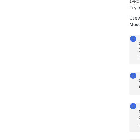
εγκα
Fi γ
Οι ε
Mod