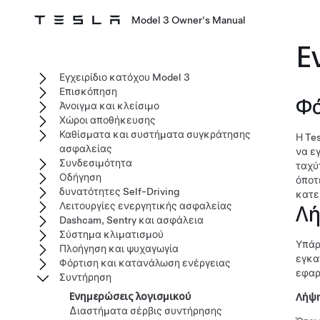
Model 3 Owner's Manual
Ε
Εγχειρίδιο κατόχου Model 3
Επισκόπηση
Φό
Άνοιγμα και κλείσιμο
Χώροι αποθήκευσης
Καθίσματα και συστήματα συγκράτησης
Η Te
ασφαλείας
να ε
Συνδεσιμότητα
ταχύ
Οδήγηση
όποτ
δυνατότητες Self-Driving
κατε
Λειτουργίες ενεργητικής ασφαλείας
Λή
Dashcam, Sentry και ασφάλεια
Σύστημα κλιματισμού
Υπάρ
Πλοήγηση και ψυχαγωγία
εγκα
Φόρτιση και κατανάλωση ενέργειας
εφαρ
Συντήρηση
Ενημερώσεις λογισμικού
Λήψ
Διαστήματα σέρβις συντήρησης