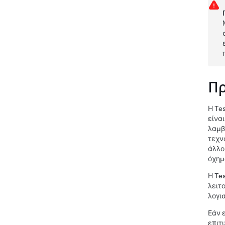
Πρ
Η Te
είνα
λαμβ
τεχν
άλλο
όχημ
Η Te
λειτ
λογι
Εάν 
επιτ