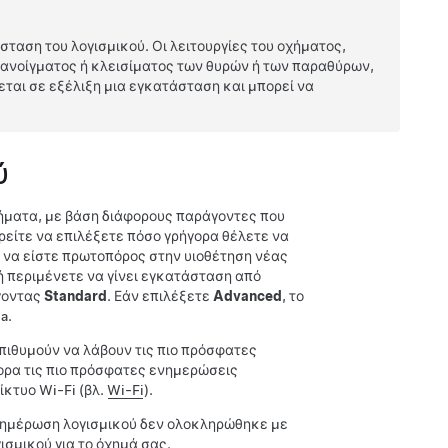
ταση του λογισμικού. Οι λειτουργίες του οχήματος,
νοίγματος ή κλεισίματος των θυρών ή των παραθύρων,
εται σε εξέλιξη μια εγκατάσταση και μπορεί να
ύ
οχήματα, με βάση διάφορους παράγοντες που
ορείτε να επιλέξετε πόσο γρήγορα θέλετε να
ε να είστε πρωτοπόρος στην υιοθέτηση νέας
 ή περιμένετε να γίνει εγκατάσταση από
έγοντας
Standard
. Εάν επιλέξετε
Advanced
, το
a.
επιθυμούν να λάβουν τις πιο πρόσφατες
γορα τις πιο πρόσφατες ενημερώσεις
ίκτυο Wi-Fi (βλ.
Wi-Fi
).
ενημέρωση λογισμικού δεν ολοκληρώθηκε με
ισμικού για το όχημά σας.