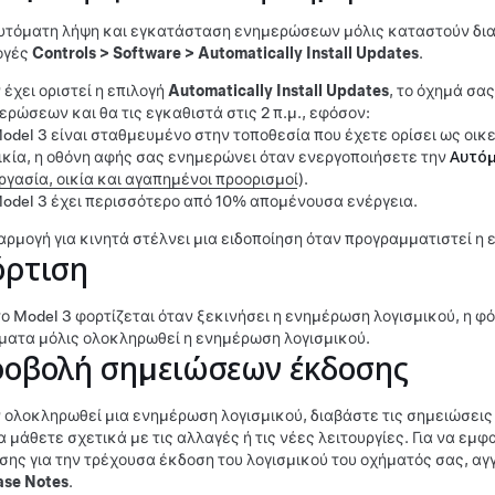
αυτόματη λήψη και εγκατάσταση ενημερώσεων μόλις καταστούν διαθέ
ογές
Controls
>
Software
>
Automatically Install Updates
.
 έχει οριστεί η επιλογή
Automatically Install Updates
, το όχημά σα
ερώσεων και θα τις εγκαθιστά στις 2 π.μ., εφόσον:
odel 3
είναι σταθμευμένο στην τοποθεσία που έχετε ορίσει ως οικεί
ικία, η οθόνη αφής σας ενημερώνει όταν ενεργοποιήσετε την
Αυτό
ργασία, οικία και αγαπημένοι προορισμοί
).
odel 3
έχει περισσότερο από 10% απομένουσα ενέργεια.
αρμογή για κινητά στέλνει μια ειδοποίηση όταν προγραμματιστεί η
ρτιση
το
Model 3
φορτίζεται όταν ξεκινήσει η ενημέρωση λογισμικού, η φό
ματα μόλις ολοκληρωθεί η ενημέρωση λογισμικού.
οβολή σημειώσεων έκδοσης
 ολοκληρωθεί μια ενημέρωση λογισμικού, διαβάστε τις σημειώσεις
να μάθετε σχετικά με τις αλλαγές ή τις νέες λειτουργίες. Για να εμ
σης για την τρέχουσα έκδοση του λογισμικού του οχήματός σας, αγγ
ase Notes
.