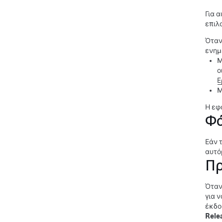
Για 
επιλ
Όταν
ενημ
M
ο
Ε
M
Η εφ
Φό
Εάν 
αυτό
Πρ
Όταν
για 
έκδο
Rele