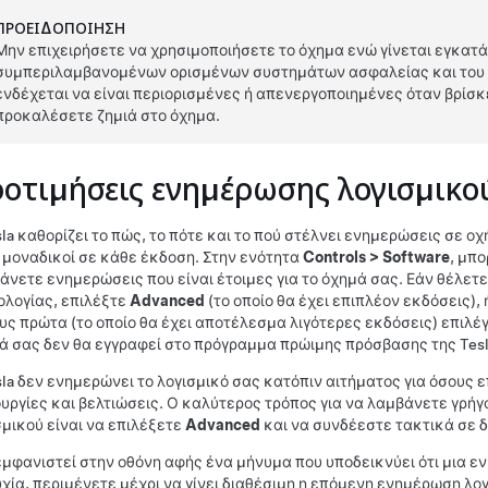
ΠΡΟΕΙΔΟΠΟΊΗΣΗ
Μην επιχειρήσετε να χρησιμοποιήσετε το όχημα ενώ γίνεται εγκατάσ
συμπεριλαμβανομένων ορισμένων συστημάτων ασφαλείας και του α
ενδέχεται να είναι περιορισμένες ή απενεργοποιημένες όταν βρίσκ
προκαλέσετε ζημιά στο όχημα.
οτιμήσεις ενημέρωσης λογισμικο
sla καθορίζει το πώς, το πότε και το πού στέλνει ενημερώσεις σε 
ι μοναδικοί σε κάθε έκδοση. Στην ενότητα
Controls
>
Software
, μπ
άνετε ενημερώσεις που είναι έτοιμες για το όχημά σας. Εάν θέλετ
ολογίας, επιλέξτε
Advanced
(το οποίο θα έχει επιπλέον εκδόσεις),
υς πρώτα (το οποίο θα έχει αποτέλεσμα λιγότερες εκδόσεις) επιλ
ά σας δεν θα εγγραφεί στο πρόγραμμα πρώιμης πρόσβασης της Tesl
sla δεν ενημερώνει το λογισμικό σας κατόπιν αιτήματος για όσους 
ουργίες και βελτιώσεις. Ο καλύτερος τρόπος για να λαμβάνετε γρή
σμικού είναι να επιλέξετε
Advanced
και να συνδέεστε τακτικά σε δ
εμφανιστεί στην οθόνη αφής ένα μήνυμα που υποδεικνύει ότι μια 
υχία, περιμένετε μέχρι να γίνει διαθέσιμη η επόμενη ενημέρωση λογ