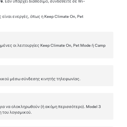
re
. Εάν υπάρχει διαθέσιμο, συνδεθείτε σε Wi-
 είναι ενεργές, όπως η Keep Climate On,
Pet
μένες οι λειτουργίες Keep Climate On,
Pet Mode
ή Camp
σμικού μέσω σύνδεσης κινητής τηλεφωνίας.
για να ολοκληρωθούν (ή ακόμη περισσότερο).
Model 3
 του λογισμικού.