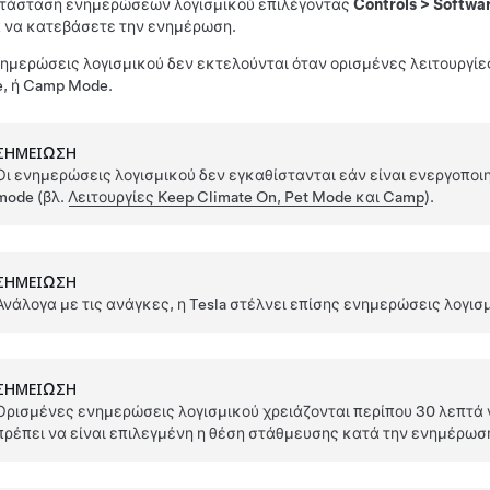
τάσταση ενημερώσεων λογισμικού επιλέγοντας
Controls
>
Softwa
ια να κατεβάσετε την ενημέρωση.
νημερώσεις λογισμικού δεν εκτελούνται όταν ορισμένες λειτουργίες
e
, ή Camp Mode.
ΣΗΜΕΊΩΣΗ
Οι ενημερώσεις λογισμικού δεν εγκαθίστανται εάν είναι ενεργοποιη
mode (βλ.
Λειτουργίες Keep Climate On, Pet Mode και Camp
).
ΣΗΜΕΊΩΣΗ
Ανάλογα με τις ανάγκες, η Tesla στέλνει επίσης ενημερώσεις λογι
ΣΗΜΕΊΩΣΗ
Ορισμένες ενημερώσεις λογισμικού χρειάζονται περίπου 30 λεπτά 
πρέπει να είναι επιλεγμένη η θέση στάθμευσης κατά την ενημέρωση