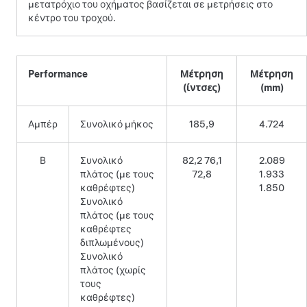
μετατρόχιο του οχήματος βασίζεται σε μετρήσεις στο
κέντρο του τροχού.
Performance
Μέτρηση
Μέτρηση
(ίντσες)
(mm)
Αμπέρ
Συνολικό μήκος
185,9
4.724
Β
Συνολικό
82,2 76,1
2.089
πλάτος (με τους
72,8
1.933
καθρέφτες)
1.850
Συνολικό
πλάτος (με τους
καθρέφτες
διπλωμένους)
Συνολικό
πλάτος (χωρίς
τους
καθρέφτες)