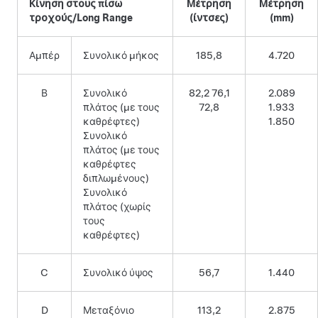
Κίνηση στους πίσω
Μέτρηση
Μέτρηση
τροχούς/Long Range
(ίντσες)
(mm)
Αμπέρ
Συνολικό μήκος
185,8
4.720
Β
Συνολικό
82,2 76,1
2.089
πλάτος (με τους
72,8
1.933
καθρέφτες)
1.850
Συνολικό
πλάτος (με τους
καθρέφτες
διπλωμένους)
Συνολικό
πλάτος (χωρίς
τους
καθρέφτες)
C
Συνολικό ύψος
56,7
1.440
D
Μεταξόνιο
113,2
2.875