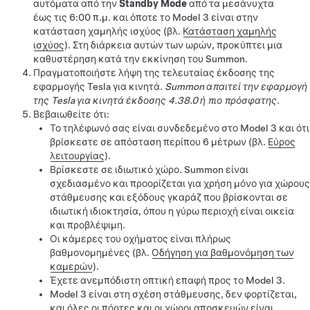
αυτόματα από την
Standby Mode
από τα μεσάνυχτα
έως τις 6:00 π.μ.
και όποτε το
Model 3
είναι στην
κατάσταση χαμηλής ισχύος (βλ.
Κατάσταση χαμηλής
ισχύος
)
. Στη διάρκεια αυτών των ωρών, προκύπτει μια
καθυστέρηση κατά την εκκίνηση του
Summon
.
Πραγματοποιήστε λήψη της τελευταίας έκδοσης της
εφαρμογής Tesla για κινητά.
Summon
απαιτεί την εφαρμογή
της Tesla για κινητά έκδοσης 4.38.0 ή πιο πρόσφατης.
Βεβαιωθείτε ότι:
Το τηλέφωνό σας είναι συνδεδεμένο στο
Model 3
και ότι
βρίσκεστε σε απόσταση περίπου 6 μέτρων (βλ.
Εύρος
λειτουργίας
).
Βρίσκεστε σε ιδιωτικό χώρο.
Summon
είναι
σχεδιασμένο και προορίζεται για χρήση μόνο για χώρους
στάθμευσης και εξόδους γκαράζ που βρίσκονται σε
ιδιωτική ιδιοκτησία, όπου η γύρω περιοχή είναι οικεία
και προβλέψιμη.
Οι κάμερες του οχήματος είναι πλήρως
βαθμονομημένες (βλ.
Οδήγηση για βαθμονόμηση των
καμερών
).
Έχετε ανεμπόδιστη οπτική επαφή προς το
Model 3
.
Model 3
είναι στη σχέση στάθμευσης, δεν φορτίζεται,
και όλες οι πόρτες και οι χώροι αποσκευών είναι