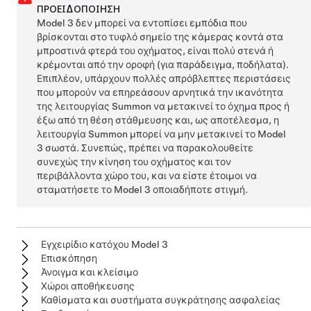
ΠΡΟΕΙΔΟΠΟΊΗΣΗ
Model 3
δεν μπορεί να εντοπίσει εμπόδια που
βρίσκονται στο τυφλό σημείο της κάμερας κοντά στα
μπροστινά φτερά του οχήματος, είναι πολύ στενά ή
κρέμονται από την οροφή (για παράδειγμα, ποδήλατα).
Επιπλέον, υπάρχουν πολλές απρόβλεπτες περιστάσεις
που μπορούν να επηρεάσουν αρνητικά την ικανότητα
της λειτουργίας
Summon
να μετακινεί το όχημα προς ή
έξω από τη θέση στάθμευσης και, ως αποτέλεσμα, η
λειτουργία
Summon
μπορεί να μην μετακινεί το
Model
3
σωστά. Συνεπώς, πρέπει να παρακολουθείτε
συνεχώς την κίνηση του οχήματος και τον
περιβάλλοντα χώρο του, και να είστε έτοιμοι να
σταματήσετε το
Model 3
οποιαδήποτε στιγμή.
Εγχειρίδιο κατόχου Model 3
Επισκόπηση
Άνοιγμα και κλείσιμο
Χώροι αποθήκευσης
Καθίσματα και συστήματα συγκράτησης ασφαλείας