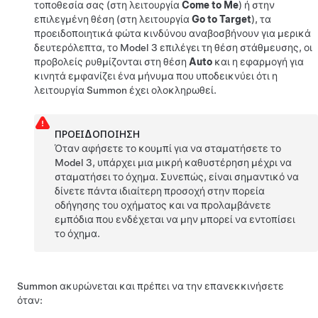
τοποθεσία σας (στη λειτουργία
Come to Me
) ή στην
επιλεγμένη θέση (στη λειτουργία
Go to Target
), τα
προειδοποιητικά φώτα κινδύνου αναβοσβήνουν για μερικά
δευτερόλεπτα, το
Model 3
επιλέγει τη θέση στάθμευσης, οι
προβολείς ρυθμίζονται στη θέση
Auto
και η εφαρμογή για
κινητά εμφανίζει ένα μήνυμα που υποδεικνύει ότι η
λειτουργία
Summon
έχει ολοκληρωθεί.
ΠΡΟΕΙΔΟΠΟΊΗΣΗ
Όταν αφήσετε το κουμπί για να σταματήσετε το
Model 3
, υπάρχει μια μικρή καθυστέρηση μέχρι να
σταματήσει το όχημα. Συνεπώς, είναι σημαντικό να
δίνετε πάντα ιδιαίτερη προσοχή στην πορεία
οδήγησης του οχήματος και να προλαμβάνετε
εμπόδια που ενδέχεται να μην μπορεί να εντοπίσει
το όχημα.
Summon
ακυρώνεται και πρέπει να την επανεκκινήσετε
όταν: