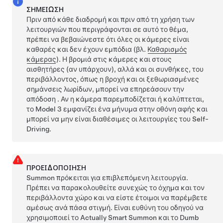
ΣΗΜΕΊΩΣΗ
Πριν από κάθε διαδρομή και πριν από τη χρήση των
λειτουργιών που περιγράφονται σε αυτό το θέμα,
πρέπει να βεβαιώνεστε ότι όλες οι κάμερες είναι
καθαρές και δεν έχουν εμπόδια (βλ.
Καθαρισμός
κάμερας
). Η βρομιά στις κάμερες
και στους
αισθητήρες (αν υπάρχουν),
αλλά και οι συνθήκες, του
περιβάλλοντος, όπως η βροχή και οι ξεθωριασμένες
σημάνσεις λωρίδων, μπορεί να επηρεάσουν την
απόδοση . Αν η κάμερα παρεμποδίζεται ή καλύπτεται,
το
Model 3
εμφανίζει ένα μήνυμα στην
οθόνη αφής
και
μπορεί να μην είναι διαθέσιμες οι λειτουργίες του
Self-
Driving
.
ΠΡΟΕΙΔΟΠΟΊΗΣΗ
Summon
πρόκειται για επιβλεπόμενη λειτουργία.
Πρέπει να παρακολουθείτε συνεχώς το όχημα και τον
περιβάλλοντα χώρο και να είστε έτοιμοι να παρέμβετε
αμέσως ανά πάσα στιγμή. Είναι ευθύνη του οδηγού να
χρησιμοποιεί το
Actually Smart Summon
και το
Dumb