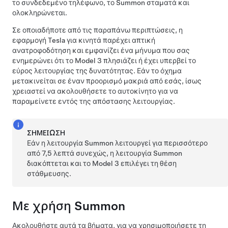
το συνδεδεμένο τηλέφωνο, το
Summon
σταματά και
ολοκληρώνεται.
Σε οποιαδήποτε από τις παραπάνω περιπτώσεις, η
εφαρμογή Tesla για κινητά παρέχει απτική
ανατροφοδότηση και εμφανίζει ένα μήνυμα που σας
ενημερώνει ότι το
Model 3
πλησιάζει ή έχει υπερβεί το
εύρος λειτουργίας της δυνατότητας. Εάν το όχημα
μετακινείται σε έναν προορισμό μακριά από εσάς, ίσως
χρειαστεί να ακολουθήσετε το αυτοκίνητο για να
παραμείνετε εντός της απόστασης λειτουργίας.
ΣΗΜΕΊΩΣΗ
Εάν η λειτουργία
Summon
λειτουργεί για περισσότερο
από 7,5 λεπτά συνεχώς, η λειτουργία
Summon
διακόπτεται και το
Model 3
επιλέγει τη θέση
στάθμευσης.
Με χρήση
Summon
Ακολουθήστε αυτά τα βήματα, για να χρησιμοποιήσετε τη