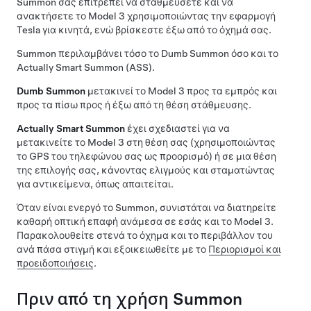
Summon
σάς επιτρέπει να σταθμεύσετε και να
ανακτήσετε το
Model 3
χρησιμοποιώντας την εφαρμογή
Tesla για κινητά, ενώ βρίσκεστε έξω από το όχημά σας.
Summon
περιλαμβάνει τόσο το
Dumb Summon
όσο και το
Actually Smart Summon (ASS)
.
Dumb Summon
μετακινεί το
Model 3
προς τα εμπρός και
προς τα πίσω προς ή έξω από τη θέση στάθμευσης.
Actually Smart Summon
έχει σχεδιαστεί για να
μετακινείτε το
Model 3
στη θέση σας (χρησιμοποιώντας
το GPS του τηλεφώνου σας ως προορισμό) ή σε μια θέση
της επιλογής σας, κάνοντας ελιγμούς και σταματώντας
για αντικείμενα, όπως απαιτείται.
Όταν είναι ενεργό το
Summon
, συνιστάται να διατηρείτε
καθαρή οπτική επαφή ανάμεσα σε εσάς και το
Model 3
.
Παρακολουθείτε στενά το όχημα και το περιβάλλον του
ανά πάσα στιγμή και εξοικειωθείτε με το
Περιορισμοί και
προειδοποιήσεις
.
Πριν από τη χρήση
Summon