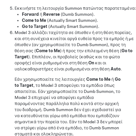
Εκκινήστε τη λειτουργία
Summon
πατώντας παρατεταμένα:
Forward
ή
Reverse
(
Dumb Summon
)
.
Come to Me
(
Actually Smart Summon
).
Go to Target
(
Actually Smart Summon
).
Model 3
αλλάζει ταχύτητα σε όπισθεν ή στη θέση πορείας,
και στη συνέχεια κινείται αργά ευθεία προς τα εμπρός ή με
όπισθεν
(αν χρησιμοποιείτε το
Dumb Summon
), προς τη
θέση σας (
Come to Me
) ή προς την επιλεγμένη θέση (
Go to
Target
)
. Επιπλέον, οι προβολείς (καθώς και τα φώτα
οροφής) είναι ρυθμισμένοι στη θέση
On
και οι
υαλοκαθαριστήρες είναι ρυθμισμένοι στη θέση
Auto
.
Εάν χρησιμοποιείτε τις λειτουργίες
Come to Me
ή
Go
to Target
, το
Model 3
αποφεύγει τα εμπόδια όπως
απαιτείται. Εάν χρησιμοποιείτε το
Dumb Summon
, το
Model 3
επιχειρεί να αποφύγει εμπόδια
παραμένοντας παράλληλα πολύ κοντά στην αρχική
του διαδρομή.
Dumb Summon
δεν έχει σχεδιαστεί για
να κατευθύνεται γύρω από εμπόδια που εμποδίζουν
σημαντικά την πορεία του. Εάν το
Model 3
δεν μπορεί
να στρίψει γύρω από ένα εμπόδιο, το
Dumb Summon
σταματά και ολοκληρώνεται.