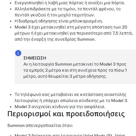
Ενεργοποιηθεί η λαβή μιας πόρτας ή ανοίξει μια πόρτα.
Αλληλεπιδράσετε με το
τιμόνι
, το πεντάλ φρένου, το
πεντάλ γκαζιού ή τον μοχλό ταχυτήτων.
Η διαδρομή οδήγησης είναι μπλοκαρισμένη.
Model 3
έχει μετακινηθεί στη μέγιστη απόσταση των
20
μέτρων
ή έχει μετακινηθεί για περισσότερο από 7,5 λεπτά,
από την έναρξη της συνεδρίας
Summon
.
ΣΗΜΕΊΩΣΗ
Αν η λειτουργία
Summon
μετακινεί το
Model 3
προς
τα εμπρός
2 μέτρα
και στη συνέχεια προς τα πίσω
1
μέτρο
, αυτό θεωρείται
3 μέτρα
οδήγησης.
Το τηλέφωνό σας μεταβαίνει σε κατάσταση αναστολής
λειτουργίας ή υπάρχει απώλεια σύνδεσης με το
Model 3
.
Model 3
ανιχνεύει κίνδυνο για την ασφάλεια.
Περιορισμοί και προειδοποιήσεις
Summon
απενεργοποιείται όταν:
Model 3
βρίσκεται στη λειτουργία Valet Mode (βλ.
Valet