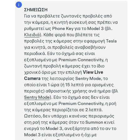
ΣΗΜΕΊΩΣΗ
Για να προβάλετε ζωντανές προβολές από
την κάμερα, η κινητή συσκευή σας πρέπει να
ρυθμιστεί ως Phone Key για το
Model 3
(βλ.
Κλειδιά
). Κάθε φορά που βλέπετε τις
προβολές της κάμερας στην εφαρμογή Tesla
για κινητά, οι προβολείς αναβοσβήνουν
περιοδικά. Εάν το όχημά σας είναι
εξοπλισμένο με Premium Connectivity, η
ζωντανή προβολή κάμερας έχει το ίδιο
χρονικό όριο με την επιλογή
View Live
Camera
της λειτουργίας Sentry Mode, το
οποίο είναι 1 ώρα (ή 15 λεπτά για ορισμένες
περιοχές) αθροιστικής χρήσης ανά ημέρα (βλ
Sentry Mode
). Εάν το όχημά σας δεν είναι
εξοπλισμένο με Premium Connectivity, η ροή
της κάμερας περιορίζεται σε 2 λεπτά.
Ωστόσο, δεν υπάρχει κανένας περιορισμός
στη ροή της κάμερας όταν το
Summon
κινεί
ενεργά το
Model 3
, ανεξάρτητα από το αν το
Model 3
είναι εξοπλισμένο ή όχι με