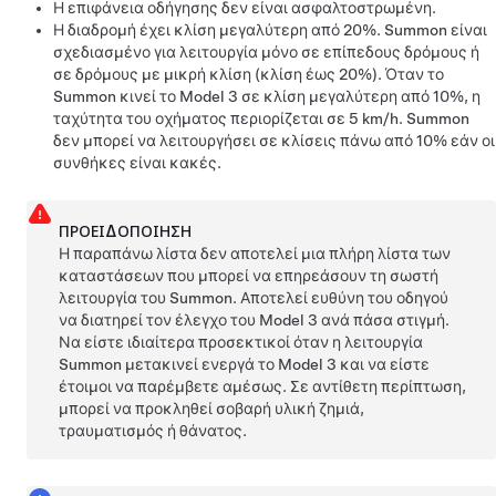
Η επιφάνεια οδήγησης δεν είναι ασφαλτοστρωμένη.
Η διαδρομή έχει κλίση μεγαλύτερη από 20%.
Summon
είναι
σχεδιασμένο για λειτουργία μόνο σε επίπεδους δρόμους ή
σε δρόμους με μικρή κλίση (κλίση έως 20%). Όταν το
Summon
κινεί το
Model 3
σε κλίση μεγαλύτερη από 10%, η
ταχύτητα του οχήματος περιορίζεται σε
5 km/h
.
Summon
δεν μπορεί να λειτουργήσει σε κλίσεις πάνω από 10% εάν οι
συνθήκες είναι κακές.
ΠΡΟΕΙΔΟΠΟΊΗΣΗ
Η παραπάνω λίστα δεν αποτελεί μια πλήρη λίστα των
καταστάσεων που μπορεί να επηρεάσουν τη σωστή
λειτουργία του
Summon
. Αποτελεί ευθύνη του οδηγού
να διατηρεί τον έλεγχο του
Model 3
ανά πάσα στιγμή.
Να είστε ιδιαίτερα προσεκτικοί όταν η λειτουργία
Summon
μετακινεί ενεργά το
Model 3
και να είστε
έτοιμοι να παρέμβετε αμέσως. Σε αντίθετη περίπτωση,
μπορεί να προκληθεί σοβαρή υλική ζημιά,
τραυματισμός ή θάνατος.