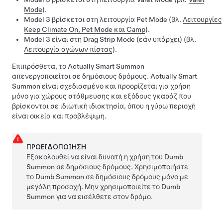
Mode
).
Model 3
βρίσκεται στη λειτουργία
Pet Mode
(βλ.
Λειτουργίες
Keep Climate On, Pet Mode και Camp
).
Model 3
είναι στη Drag Strip Mode
(εάν υπάρχει)
(βλ.
Λειτουργία αγώνων πίστας
)
.
Επιπρόσθετα, το
Actually Smart Summon
απενεργοποιείται σε δημόσιους δρόμους.
Actually Smart
Summon
είναι σχεδιασμένο και προορίζεται για χρήση
μόνο για χώρους στάθμευσης και εξόδους γκαράζ που
βρίσκονται σε ιδιωτική ιδιοκτησία, όπου η γύρω περιοχή
είναι οικεία και προβλέψιμη.
ΠΡΟΕΙΔΟΠΟΊΗΣΗ
Εξακολουθεί να είναι δυνατή η χρήση του
Dumb
Summon
σε δημόσιους δρόμους. Χρησιμοποιήστε
το
Dumb Summon
σε δημόσιους δρόμους μόνο με
μεγάλη προσοχή. Μην χρησιμοποιείτε το
Dumb
Summon
για να εισέλθετε στον δρόμο.