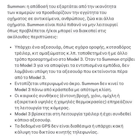
Summon
: η απόδοσή του εξαρτάται από την ικανότητα
των καμερών να προσδιορίζουν την εγγύτητα του
οχήματος σε αντικείμενα, ανθρώπους, ζώα και άλλα
οχήματα.
Summon
είναι πολύ πιθανό να μην λειτουργεί
όπως προβλέπεται ή/και μπορεί να διακοπεί στις
ακόλουθες περιπτώσεις:
Υπάρχει ένα αξεσουάρ, όπως σχάρα οροφής, κοτσαδόρος
τρέιλερ, κιτ αμαξώματος κ.λπ. τοποθετημένο ή με άλλο
τρόπο προσαρτημένο στο
Model 3
. Όταν το
Summon
στρίβει
το
Model 3
για να αποφύγει τα εντοπισμένα εμπόδια, δεν
λαμβάνει υπόψη του τα αξεσουάρ που εκτείνονται πέρα
από το
Model 3
.
Εντοπίζεται υπερυψωμένο άκρο.
Summon
δεν κινεί το
Model 3
πάνω από κράσπεδα με απότομη κλίση.
Οι καιρικές συνθήκες (έντονη βροχή, χιόνι, ομίχλη ή
εξαιρετικά υψηλές ή χαμηλές θερμοκρασίες) επηρεάζουν
τη λειτουργία της κάμερας.
Model 3
βρίσκεται στη Λειτουργία τρέιλερ ή έχει συνδεθεί
κάποιο αξεσουάρ.
Τα δεδομένα GPS δεν είναι διαθέσιμα ή υπάρχει κακή
κάλυψη του δικτύου κινητής τηλεφωνίας.