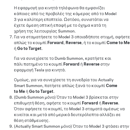
Η εφαρμογή για κινητά τηλέφωνα θα εμφανίζει
κάποιες από τις προβολές της κάμερας από το
Model
3
για καλύτερη εποπτεία. Ωστόσο, συνιστάται να
έχετε άμεση οπτική επαφή με το όχημα κατά τη
χρήση της λειτουργίας Summon.
Για να σταματήσετε το
Model 3
οποιαδήποτε στιγμή, αφήστε
απλώς το κουμπί
Forward
,
Reverse
, ή το κουμπί
Come to Me
ή
Go to Target
.
Για να συνεχίσετε το
Dumb Summon
, κρατήστε και
πάλι πατημένο το κουμπί
Forward
ή
Reverse
στην
εφαρμογή Tesla για κινητά.
Ομοίως, για να συνεχίσετε τη συνεδρία του
Actually
Smart Summon
, πατήστε απλώς ξανά το κουμπί
Come
to Me
ή
Go to Target
.
(
Dumb Summon
μόνο)
Όταν το
Model 3
βρίσκεται στην
επιθυμητή θέση, αφήστε το κουμπί
Forward
ή
Reverse
.
Όταν αφήσετε το κουμπί, το
Model 3
σταματά αμέσως να
κινείται και μετά από μερικά δευτερόλεπτα αλλάζει σε
θέση στάθμευσης.
(
Actually Smart Summon
μόνο) Όταν το
Model 3
φτάσει στην