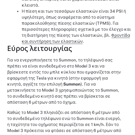
κλειστά.
Η πίεση και των τεσσάρων ελαστικών είναι 34 PSI ή
υψηλότερη, όπως αναφέρεται από το σύστημα
παρακολούθησης πίεσης ελαστικών (TPMS). Για
περισσότερες πληροφορίες σχετικά με τον έλεγχο και
τη διατήρηση της πίεσης των ελαστικών, βλ.
Φροντίδα
και συντήρηση των ελαστικών
.
Εύρος λειτουργίας
Για να ενεργοποιήσετε το
Summon
, το τηλέφωνό σας
πρέπει να είναι συνδεδεμένο στο
Model 3
και να
βρίσκεστε εντός του μπλε κύκλου που εμφανίζεται στην
εφαρμογή της Tesla για κινητά (στην εφαρμογή για
κινητά, αγγίξτε την επιλογή
Summon
). Για να
μετακινήσετε το
Model 3
χρησιμοποιώντας το
Summon
,
το συνδεδεμένο κινητό σας πρέπει να βρίσκεται σε
απόσταση 6 μέτρων από το όχημα.
Καθώς το
Model 3
πλησιάζει σε απόσταση 6 μέτρων από
το συνδεδεμένο τηλέφωνο ενώ το
Summon
είναι ενεργό,
η ταχύτητα του οχήματος περιορίζεται σε 1 km/h. Εάν το
Model 3
πρόκειται να φτάσει σε απόσταση 6 μέτρων από