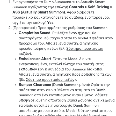
Ενεργοποιήστε το
Dumb Summon
και το
Actually Smart
Summon
αγγίζοντας την επιλογή
Controls
>
Self-Driving
>
ASS (Actually Smart Summon)
. Αφού διαβάσετε
προσεκτικά και κατανοήσετε το αναδυόμενο παράθυρο,
αγγίξτε την επιλογή
Yes
.
(Προαιρετικά) Προσαρμόστε τις ρυθμίσεις του
Summon
.
Completion Sound
: Επιλέξτε έναν ήχο που θα
αναπαράγεται εξωτερικά όταν το
Model 3
φτάσει στον
προορισμό του. Απαιτεί ένα σύστημα ηχητικής
προειδοποίησης πεζών
(βλ.
Σύστημα προστασίας
πεζών
)
.
Emissions on Abort
: Όταν το
Model 3
είναι
ενεργοποιημένο, εκτελεί έλεγχο του συστήματος
εκπομπών εάν η συνεδρία του
Summon
διακοπεί.
Απαιτεί ένα σύστημα ηχητικής προειδοποίησης πεζών
(βλ.
Σύστημα προστασίας πεζών
)
.
Bumper Clearance
(
Dumb Summon
μόνο)
: Ορίστε την
απόσταση στην οποία θέλετε να σταματά το
Dumb
Summon
από ένα εντοπισμένο αντικείμενο. Λάβετε
υπόψη ότι αυτή η απόσταση ισχύει μόνο για αντικείμενα
τα οποία εντοπίζει η λειτουργία
Dumb Summon
απευθείας μπροστά από το
Model 3
όταν κινείται προς
τα εμπρός ή ακριβώς πίσω από το
Model 3
κατά την