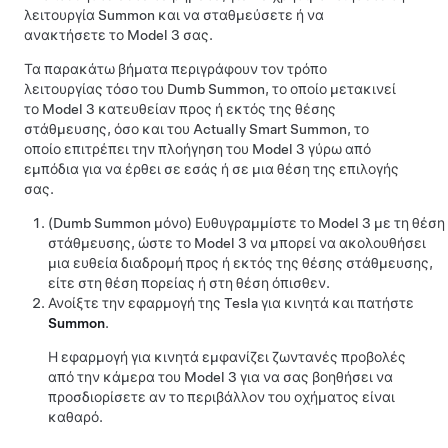
λειτουργία
Summon
και να σταθμεύσετε ή να
ανακτήσετε το
Model 3
σας.
Τα παρακάτω βήματα περιγράφουν τον τρόπο
λειτουργίας τόσο του
Dumb Summon
, το οποίο μετακινεί
το
Model 3
κατευθείαν προς ή εκτός της θέσης
στάθμευσης, όσο και του
Actually Smart Summon
, το
οποίο επιτρέπει την πλοήγηση του
Model 3
γύρω από
εμπόδια για να έρθει σε εσάς ή σε μια θέση της επιλογής
σας.
(
Dumb Summon
μόνο)
Ευθυγραμμίστε το
Model 3
με τη θέση
στάθμευσης, ώστε το
Model 3
να μπορεί να ακολουθήσει
μια ευθεία διαδρομή προς ή εκτός της θέσης στάθμευσης,
είτε στη θέση πορείας ή στη θέση όπισθεν.
Ανοίξτε την εφαρμογή της Tesla για κινητά και πατήστε
Summon
.
Η εφαρμογή για κινητά εμφανίζει ζωντανές προβολές
από την κάμερα του
Model 3
για να σας βοηθήσει να
προσδιορίσετε αν το περιβάλλον του οχήματος είναι
καθαρό.