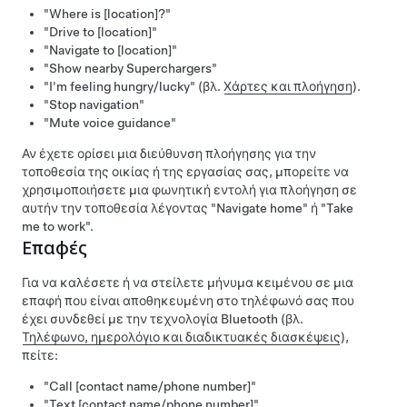
"Where is [location]?"
"Drive to [location]"
"Navigate to [location]"
"Show nearby Superchargers"
"I'm feeling hungry/lucky"
(βλ.
Χάρτες και πλοήγηση
).
"Stop navigation"
"Mute voice guidance"
Αν έχετε ορίσει μια διεύθυνση πλοήγησης για την
τοποθεσία της οικίας ή της εργασίας σας, μπορείτε να
χρησιμοποιήσετε μια φωνητική εντολή για πλοήγηση σε
αυτήν την τοποθεσία λέγοντας
"Navigate home"
ή
"Take
me to work"
.
Επαφές
Για να καλέσετε ή να στείλετε μήνυμα κειμένου σε μια
επαφή που είναι αποθηκευμένη στο τηλέφωνό σας που
έχει συνδεθεί με την τεχνολογία Bluetooth (βλ.
Τηλέφωνο, ημερολόγιο και διαδικτυακές διασκέψεις
),
πείτε:
"Call [contact name/phone number]"
"Text [contact name/phone number]"