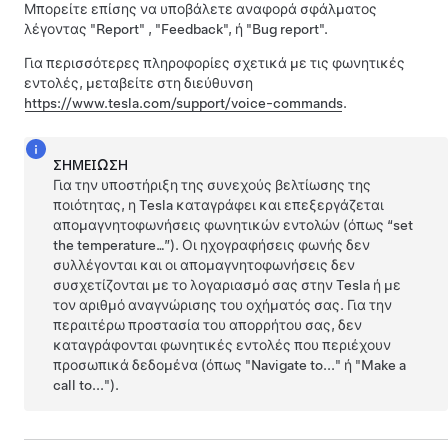
Μπορείτε επίσης να υποβάλετε αναφορά σφάλματος
λέγοντας
"Report"
,
"Feedback"
, ή
"Bug report"
.
Για περισσότερες πληροφορίες σχετικά με τις φωνητικές
εντολές, μεταβείτε στη διεύθυνση
https://www.tesla.com/support/voice-commands
.
ΣΗΜΕΊΩΣΗ
Για την υποστήριξη της συνεχούς βελτίωσης της
ποιότητας, η Tesla καταγράφει και επεξεργάζεται
απομαγνητοφωνήσεις φωνητικών εντολών (όπως “set
the temperature…”). Οι ηχογραφήσεις φωνής δεν
συλλέγονται και οι απομαγνητοφωνήσεις δεν
συσχετίζονται με το λογαριασμό σας στην Tesla ή με
τον αριθμό αναγνώρισης του οχήματός σας. Για την
περαιτέρω προστασία του απορρήτου σας, δεν
καταγράφονται φωνητικές εντολές που περιέχουν
προσωπικά δεδομένα (όπως "Navigate to..." ή "Make a
call to...").