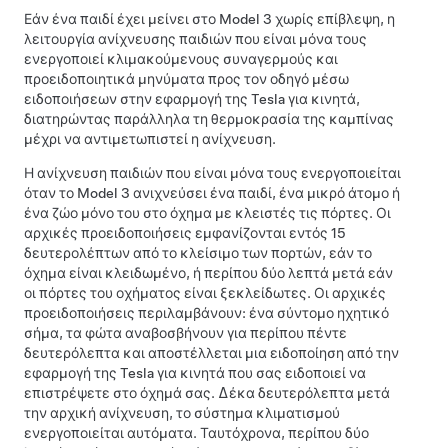
Εάν ένα παιδί έχει μείνει στο
Model 3
χωρίς επίβλεψη, η
λειτουργία ανίχνευσης παιδιών που είναι μόνα τους
ενεργοποιεί κλιμακούμενους συναγερμούς και
προειδοποιητικά μηνύματα προς τον οδηγό μέσω
ειδοποιήσεων στην εφαρμογή της Tesla για κινητά,
διατηρώντας παράλληλα τη θερμοκρασία της καμπίνας
μέχρι να αντιμετωπιστεί η ανίχνευση.
Η ανίχνευση παιδιών που είναι μόνα τους ενεργοποιείται
όταν το
Model 3
ανιχνεύσει ένα παιδί, ένα μικρό άτομο ή
ένα ζώο μόνο του στο όχημα με κλειστές τις πόρτες. Οι
αρχικές προειδοποιήσεις εμφανίζονται εντός 15
δευτερολέπτων από το κλείσιμο των πορτών, εάν το
όχημα είναι κλειδωμένο, ή περίπου δύο λεπτά μετά εάν
οι πόρτες του οχήματος είναι ξεκλείδωτες. Οι αρχικές
προειδοποιήσεις περιλαμβάνουν: ένα σύντομο ηχητικό
σήμα, τα φώτα αναβοσβήνουν για περίπου πέντε
δευτερόλεπτα και αποστέλλεται μια ειδοποίηση από την
εφαρμογή της Tesla για κινητά που σας ειδοποιεί να
επιστρέψετε στο όχημά σας. Δέκα δευτερόλεπτα μετά
την αρχική ανίχνευση, το σύστημα κλιματισμού
ενεργοποιείται αυτόματα. Ταυτόχρονα, περίπου δύο