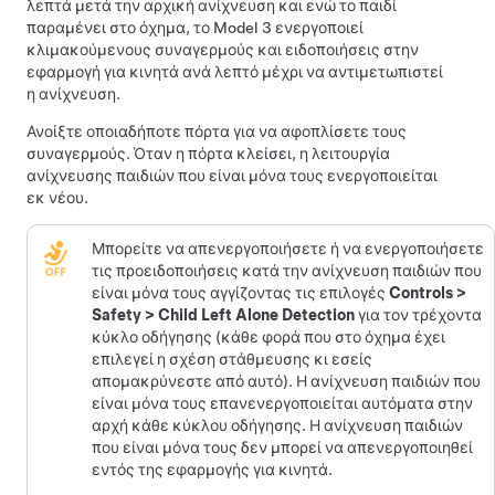
λεπτά μετά την αρχική ανίχνευση και ενώ το παιδί
παραμένει στο όχημα, το
Model 3
ενεργοποιεί
κλιμακούμενους συναγερμούς και ειδοποιήσεις στην
εφαρμογή για κινητά ανά λεπτό μέχρι να αντιμετωπιστεί
η ανίχνευση.
Ανοίξτε οποιαδήποτε πόρτα για να αφοπλίσετε τους
συναγερμούς. Όταν η πόρτα κλείσει, η λειτουργία
ανίχνευσης παιδιών που είναι μόνα τους ενεργοποιείται
εκ νέου.
Μπορείτε να απενεργοποιήσετε ή να ενεργοποιήσετε
τις προειδοποιήσεις κατά την ανίχνευση παιδιών που
είναι μόνα τους αγγίζοντας τις επιλογές
Controls
>
Safety
>
Child Left Alone Detection
για τον τρέχοντα
κύκλο οδήγησης (κάθε φορά που στο όχημα έχει
επιλεγεί η σχέση στάθμευσης κι εσείς
απομακρύνεστε από αυτό). Η ανίχνευση παιδιών που
είναι μόνα τους επανενεργοποιείται αυτόματα στην
αρχή κάθε κύκλου οδήγησης. Η ανίχνευση παιδιών
που είναι μόνα τους δεν μπορεί να απενεργοποιηθεί
εντός της εφαρμογής για κινητά.